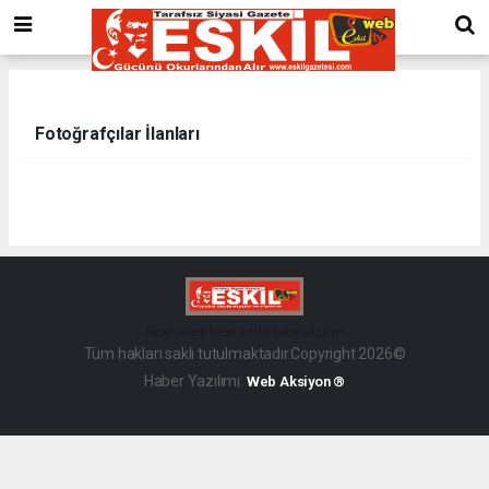
Fotoğrafçılar İlanları
haber paketi
haber scripti
haber yazılımı
Tüm hakları saklı tutulmaktadır.Copyright 2026©
Haber Yazılımı:
Web Aksiyon ®