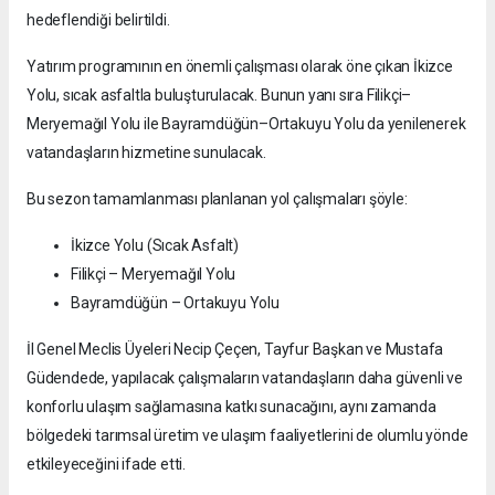
hedeflendiği belirtildi.
Yatırım programının en önemli çalışması olarak öne çıkan İkizce
Yolu, sıcak asfaltla buluşturulacak. Bunun yanı sıra Filikçi–
Meryemağıl Yolu ile Bayramdüğün–Ortakuyu Yolu da yenilenerek
vatandaşların hizmetine sunulacak.
Bu sezon tamamlanması planlanan yol çalışmaları şöyle:
İkizce Yolu (Sıcak Asfalt)
Filikçi – Meryemağıl Yolu
Bayramdüğün – Ortakuyu Yolu
İl Genel Meclis Üyeleri Necip Çeçen, Tayfur Başkan ve Mustafa
Güdendede, yapılacak çalışmaların vatandaşların daha güvenli ve
konforlu ulaşım sağlamasına katkı sunacağını, aynı zamanda
bölgedeki tarımsal üretim ve ulaşım faaliyetlerini de olumlu yönde
etkileyeceğini ifade etti.