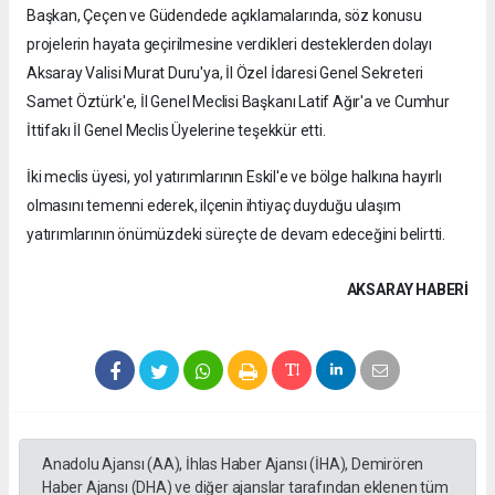
Başkan, Çeçen ve Güdendede açıklamalarında, söz konusu
projelerin hayata geçirilmesine verdikleri desteklerden dolayı
Aksaray Valisi Murat Duru'ya, İl Özel İdaresi Genel Sekreteri
Samet Öztürk'e, İl Genel Meclisi Başkanı Latif Ağır'a ve Cumhur
İttifakı İl Genel Meclis Üyelerine teşekkür etti.
İki meclis üyesi, yol yatırımlarının Eskil'e ve bölge halkına hayırlı
olmasını temenni ederek, ilçenin ihtiyaç duyduğu ulaşım
yatırımlarının önümüzdeki süreçte de devam edeceğini belirtti.
AKSARAY HABERİ
Anadolu Ajansı (AA), İhlas Haber Ajansı (İHA), Demirören
Haber Ajansı (DHA) ve diğer ajanslar tarafından eklenen tüm