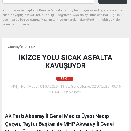
Yorum yazarak Topluluk Kuralları’nı kabul etmiş bulunuyor ve eskilgazetesi.com
sitesine yaptığınız yorumunuzla ilgili doğrudan veya dolaylı tüm sorumluluğu tek
başınıza üstleniyorsunuz. Yazılan tüm yorumlardan site yönetimi hiçbir şekilde
sorumlu tutulamaz.
Anasayfa
ESKİL
İKİZCE YOLU SICAK ASFALTA
KAVUŞUYOR
ESKİL
(NM) - Nuri Mutlu | 01.07.2026 - 13:56, Güncelleme: 02.07.2026 - 09:15
21164+ kez okundu.
AK Parti Aksaray İl Genel Meclis Üyesi Necip
Çeçen, Tayfur Başkan ile MHP Aksaray İl Genel