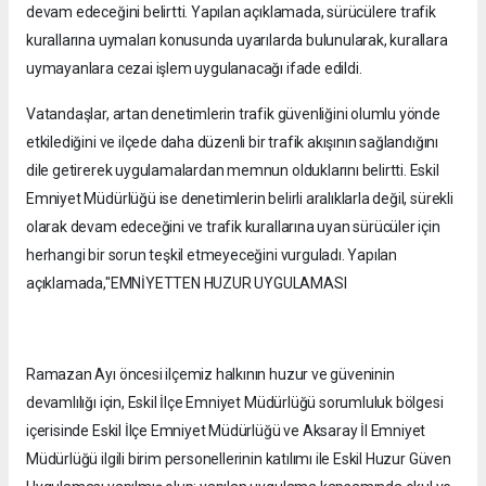
devam edeceğini belirtti. Yapılan açıklamada, sürücülere trafik
kurallarına uymaları konusunda uyarılarda bulunularak, kurallara
uymayanlara cezai işlem uygulanacağı ifade edildi.
Vatandaşlar, artan denetimlerin trafik güvenliğini olumlu yönde
etkilediğini ve ilçede daha düzenli bir trafik akışının sağlandığını
dile getirerek uygulamalardan memnun olduklarını belirtti. Eskil
Emniyet Müdürlüğü ise denetimlerin belirli aralıklarla değil, sürekli
olarak devam edeceğini ve trafik kurallarına uyan sürücüler için
herhangi bir sorun teşkil etmeyeceğini vurguladı. Yapılan
açıklamada,"EMNİYETTEN HUZUR UYGULAMASI
Ramazan Ayı öncesi ilçemiz halkının huzur ve güveninin
devamlılığı için, Eskil İlçe Emniyet Müdürlüğü sorumluluk bölgesi
içerisinde Eskil İlçe Emniyet Müdürlüğü ve Aksaray İl Emniyet
Müdürlüğü ilgili birim personellerinin katılımı ile Eskil Huzur Güven