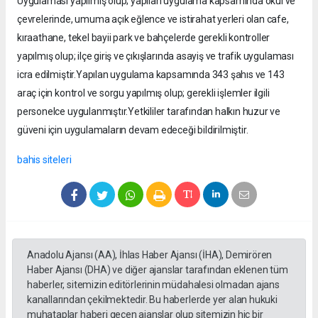
Uygulaması yapılmış olup; yapılan uygulama kapsamında okul ve
çevrelerinde, umuma açık eğlence ve istirahat yerleri olan cafe,
kıraathane, tekel bayii park ve bahçelerde gerekli kontroller
yapılmış olup; ilçe giriş ve çıkışlarında asayiş ve trafik uygulaması
icra edilmiştir.Yapılan uygulama kapsamında 343 şahıs ve 143
araç için kontrol ve sorgu yapılmış olup; gerekli işlemler ilgili
personelce uygulanmıştır.Yetkililer tarafından halkın huzur ve
güveni için uygulamaların devam edeceği bildirilmiştir.
bahis siteleri
Anadolu Ajansı (AA), İhlas Haber Ajansı (İHA), Demirören
Haber Ajansı (DHA) ve diğer ajanslar tarafından eklenen tüm
haberler, sitemizin editörlerinin müdahalesi olmadan ajans
kanallarından çekilmektedir. Bu haberlerde yer alan hukuki
muhataplar haberi geçen ajanslar olup sitemizin hiç bir