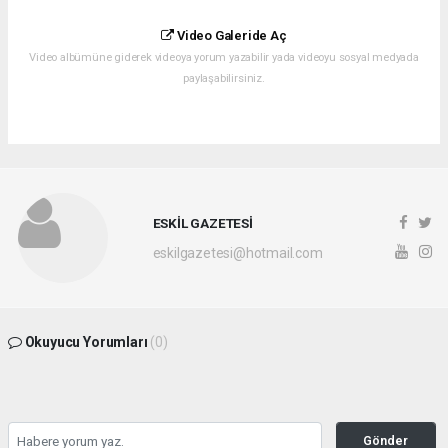
Video Galeride Aç
Video albümüne giderek videoya yorum yazabilir yada videoyu sosyal medyada
paylaşabilirsiniz.
ESKİL GAZETESİ
eskilgazetesi@hotmail.com
Okuyucu Yorumları
(0)
Gönder