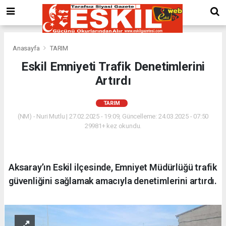
Anasayfa
TARIM
Eskil Emniyeti Trafik Denetimlerini
Artırdı
TARIM
(NM) - Nuri Mutlu | 27.02.2025 - 19:09, Güncelleme: 24.03.2025 - 07:50
29981+ kez okundu.
Aksaray’ın Eskil ilçesinde, Emniyet Müdürlüğü trafik
güvenliğini sağlamak amacıyla denetimlerini artırdı.