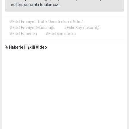
editörü sorumlu tutulamaz...
#Eskil Emniyeti Trafik Denetimlerini Artırdı
#Eskil Emniyet Müdürlüğü
#Eskil Kaymakamlığı
#Eskil Haberleri
#Eskil son dakika
Haberle İlişkili Video