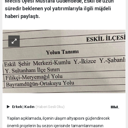
Meclis Üyesi Mustafa Güdendede, Eskil'de uzun
süredir beklenen yol yatırımlarıyla ilgili müjdeli
haberi paylaştı.
Erkek
|
Kadın
(Haberi Sesli Oku)
Yapılan açıklamada, ilçenin ulaşım altyapısını güçlendirecek
önemli projelerin bu sezon içerisinde tamamlanmasının