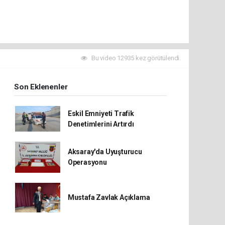
Bu video 12935 kez görütülendi.
Son Eklenenler
Eskil Emniyeti Trafik
Denetimlerini Artırdı
Aksaray'da Uyuşturucu
Operasyonu
Mustafa Zavlak Açıklama