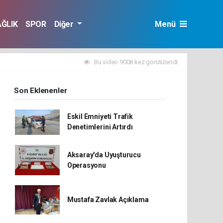
AĞLIK
SPOR
Diğer
Menü
Bu video 9008 kez görütülendi.
Son Eklenenler
Eskil Emniyeti Trafik
Denetimlerini Artırdı
Aksaray'da Uyuşturucu
Operasyonu
Mustafa Zavlak Açıklama