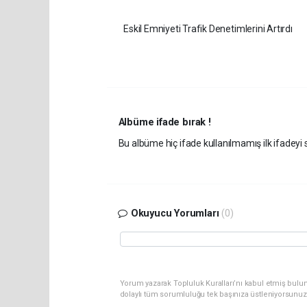
Eskil Emniyeti Trafik Denetimlerini Artırdı
Albüme ifade bırak !
Bu albüme hiç ifade kullanılmamış ilk ifadeyi s
Okuyucu Yorumları
(0)
Yorum yazarak Topluluk Kuralları’nı kabul etmiş bulun
dolaylı tüm sorumluluğu tek başınıza üstleniyorsunuz