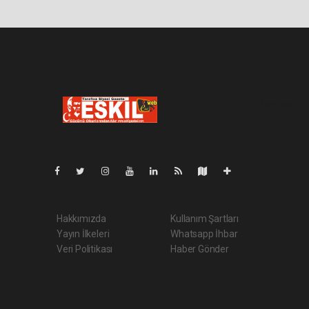
Lite-0.060
Hakkımızda
Kullanım Şartları
Yayın İlkeleri
Whatsapp İhbar
Veri Politikası
Haber Gönder