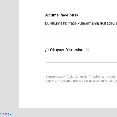
Albüme ifade bırak !
Bu albüme hiç ifade kullanılmamış ilk ifadeyi s
Okuyucu Yorumları
(0)
Yorum yazarak Topluluk Kuralları’nı kabul etmiş bulun
dolaylı tüm sorumluluğu tek başınıza üstleniyorsunuz
Sonraki