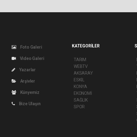
KATEGORİLER
S
Foto Galeri
Video Galeri
TARIM
WEBTV
Yazarlar
AKSARAY
ESKİL
Arşivler
KONYA
Künyemiz
EKONOMİ
SAĞLIK
Bize Ulaşın
SPOR