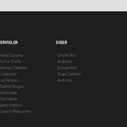
ERVİSLER
DİĞER
Hava Durumu
Sitede Ara
Yol ve Trafik
Anketler
Namaz Vakitleri
Biyografiler
Eczaneler
Rüya Tabirleri
Lig Fikstürü
Astroloji
Tarihte Bugün
Sinemalar
Seri İlanlar
Şehir Rehberi
Gazete Manşetleri