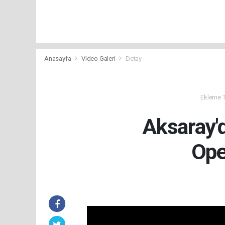
Anasayfa
Video Galeri
Detay
Ekleme Ta
Aksaray'
Ope