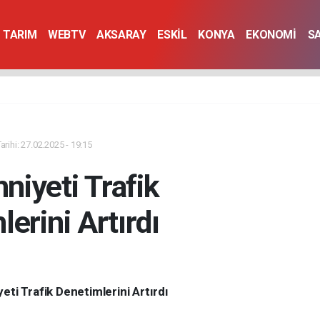
TARIM
WEBTV
AKSARAY
ESKİL
KONYA
EKONOMİ
S
rihi: 27.02.2025 - 19:15
niyeti Trafik
erini Artırdı
yeti Trafik Denetimlerini Artırdı