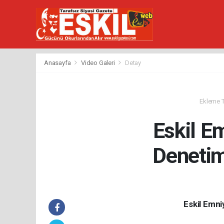
Anasayfa
Video Galeri
Detay
Ekleme Ta
Eskil Em
Denetiml
Eskil Emni