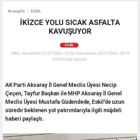
Anasayfa
ESKİL
İKİZCE YOLU SICAK ASFALTA
KAVUŞUYOR
ESKİL
(NM) - Nuri Mutlu | 01.07.2026 - 13:56, Güncelleme: 02.07.2026 - 09:15
21349+ kez okundu.
AK Parti Aksaray İl Genel Meclis Üyesi Necip
Çeçen, Tayfur Başkan ile MHP Aksaray İl Genel
Meclis Üyesi Mustafa Güdendede, Eskil'de uzun
süredir beklenen yol yatırımlarıyla ilgili müjdeli
haberi paylaştı.