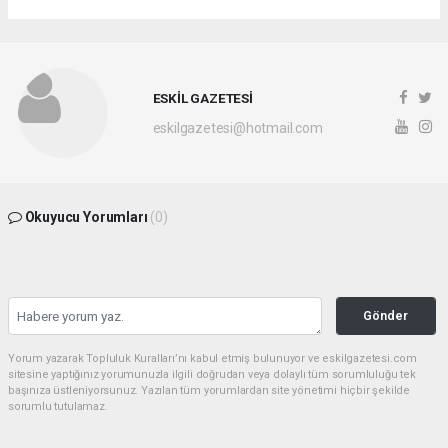
ESKİL GAZETESİ
eskilgazetesi@hotmail.com
Okuyucu Yorumları
(0)
Gönder
Yorum yazarak Topluluk Kuralları’nı kabul etmiş bulunuyor ve eskilgazetesi.com
sitesine yaptığınız yorumunuzla ilgili doğrudan veya dolaylı tüm sorumluluğu tek
başınıza üstleniyorsunuz. Yazılan tüm yorumlardan site yönetimi hiçbir şekilde
sorumlu tutulamaz.