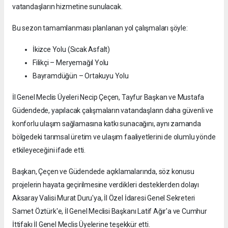
vatandaşların hizmetine sunulacak.
Bu sezon tamamlanması planlanan yol çalışmaları şöyle:
İkizce Yolu (Sıcak Asfalt)
Filikçi – Meryemağıl Yolu
Bayramdüğün – Ortakuyu Yolu
İl Genel Meclis Üyeleri Necip Çeçen, Tayfur Başkan ve Mustafa
Güdendede, yapılacak çalışmaların vatandaşların daha güvenli ve
konforlu ulaşım sağlamasına katkı sunacağını, aynı zamanda
bölgedeki tarımsal üretim ve ulaşım faaliyetlerini de olumlu yönde
etkileyeceğini ifade etti.
Başkan, Çeçen ve Güdendede açıklamalarında, söz konusu
projelerin hayata geçirilmesine verdikleri desteklerden dolayı
Aksaray Valisi Murat Duru'ya, İl Özel İdaresi Genel Sekreteri
Samet Öztürk'e, İl Genel Meclisi Başkanı Latif Ağır'a ve Cumhur
İttifakı İl Genel Meclis Üyelerine teşekkür etti.