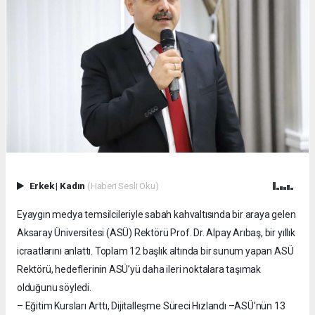
Erkek
|
Kadın
(Haberi Sesli Oku)
Eyaygın medya temsilcileriyle sabah kahvaltısında bir araya gelen
Aksaray Üniversitesi (ASÜ) Rektörü Prof. Dr. Alpay Arıbaş, bir yıllık
icraatlarını anlattı. Toplam 12 başlık altında bir sunum yapan ASÜ
Rektörü, hedeflerinin ASÜ’yü daha ileri noktalara taşımak
olduğunu söyledi.
– Eğitim Kursları Arttı, Dijitalleşme Süreci Hızlandı –ASÜ’nün 13