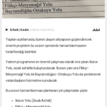
Erkek
|
Kadın
(Haberi Sesli Oku)
Yapılan açıklamada, ilçenin ulaşım altyapısını güçlendirecek
önemli projelerin bu sezon içerisinde tamamlanmasının
hedeflendiği belirtildi.
Yatırım programının en önemli çalışması olarak öne çıkan İkizce
Yolu, sıcak asfaltla buluşturulacak. Bunun yanı sıra Filikçi–
Meryemağıl Yolu ile Bayramdüğün–Ortakuyu Yolu da yenilenerek
vatandaşların hizmetine sunulacak.
Bu sezon tamamlanması planlanan yol çalışmaları şöyle:
İkizce Yolu (Sıcak Asfalt)
Filikçi – Meryemağıl Yolu