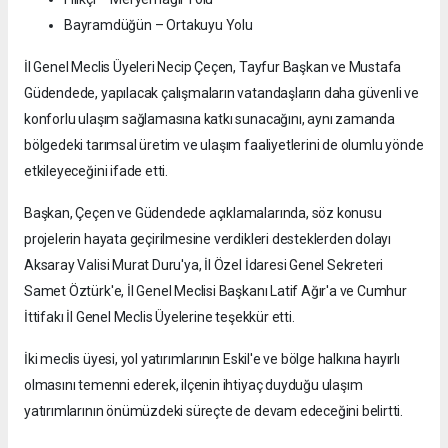
Bayramdüğün – Ortakuyu Yolu
İl Genel Meclis Üyeleri Necip Çeçen, Tayfur Başkan ve Mustafa
Güdendede, yapılacak çalışmaların vatandaşların daha güvenli ve
konforlu ulaşım sağlamasına katkı sunacağını, aynı zamanda
bölgedeki tarımsal üretim ve ulaşım faaliyetlerini de olumlu yönde
etkileyeceğini ifade etti.
Başkan, Çeçen ve Güdendede açıklamalarında, söz konusu
projelerin hayata geçirilmesine verdikleri desteklerden dolayı
Aksaray Valisi Murat Duru'ya, İl Özel İdaresi Genel Sekreteri
Samet Öztürk'e, İl Genel Meclisi Başkanı Latif Ağır'a ve Cumhur
İttifakı İl Genel Meclis Üyelerine teşekkür etti.
İki meclis üyesi, yol yatırımlarının Eskil'e ve bölge halkına hayırlı
olmasını temenni ederek, ilçenin ihtiyaç duyduğu ulaşım
yatırımlarının önümüzdeki süreçte de devam edeceğini belirtti.