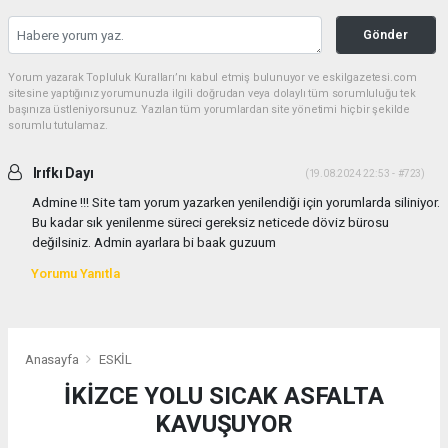
Gönder
Yorum yazarak Topluluk Kuralları’nı kabul etmiş bulunuyor ve eskilgazetesi.com
sitesine yaptığınız yorumunuzla ilgili doğrudan veya dolaylı tüm sorumluluğu tek
başınıza üstleniyorsunuz. Yazılan tüm yorumlardan site yönetimi hiçbir şekilde
sorumlu tutulamaz.
Irıfkı Dayı
(19.08.2024 22:53 - #723)
Admine !!! Site tam yorum yazarken yenilendiği için yorumlarda siliniyor.
Bu kadar sık yenilenme süreci gereksiz neticede döviz bürosu
değilsiniz. Admin ayarlara bi baak guzuum
Yorumu Yanıtla
Anasayfa
ESKİL
İKİZCE YOLU SICAK ASFALTA
KAVUŞUYOR