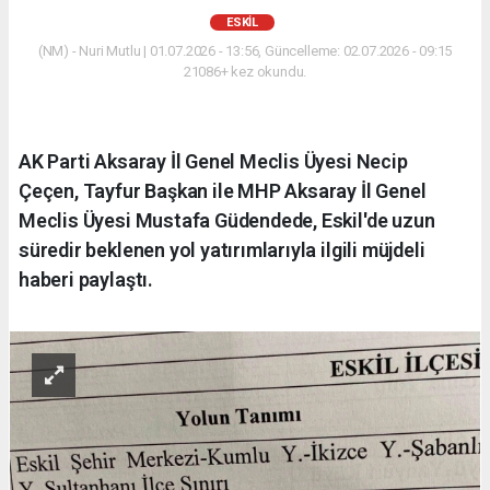
ESKİL
(NM) - Nuri Mutlu | 01.07.2026 - 13:56, Güncelleme: 02.07.2026 - 09:15
21086+ kez okundu.
AK Parti Aksaray İl Genel Meclis Üyesi Necip
Çeçen, Tayfur Başkan ile MHP Aksaray İl Genel
Meclis Üyesi Mustafa Güdendede, Eskil'de uzun
süredir beklenen yol yatırımlarıyla ilgili müjdeli
haberi paylaştı.