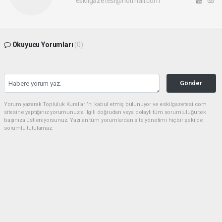
eskilgazetesi@hotmail.com
Okuyucu Yorumları
(0)
Gönder
Yorum yazarak Topluluk Kuralları’nı kabul etmiş bulunuyor ve eskilgazetesi.com
sitesine yaptığınız yorumunuzla ilgili doğrudan veya dolaylı tüm sorumluluğu tek
başınıza üstleniyorsunuz. Yazılan tüm yorumlardan site yönetimi hiçbir şekilde
sorumlu tutulamaz.
Anasayfa
ESKİL
Eski Başkan Adayından Eskil
Belediyesi'ne Sert Eleştiriler
ESKİL