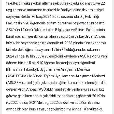
fakülte, bir yüksekokul, altı meslek yüksekokulu, üç enstitü ve 22
uygulama ve araştırma merkezi ile faaliyetlerine devam ettiğini
söyleyen Rektör Arıbaş, 2024-2025 sezonunda Diş Hekimliği
Fakültesinin 20 öğrenci ile eğitim-öğretime başlayacağını belirtti.
ASÜ’nün 14’üncü fakültesi olan Bilgisayar ve Bilişim Fakültesinin
kurulması için gerekli çalışmaların yapıldığını da kaydeden Arıbaş,
büyük bir heyecanla çalıştıklarını iletti. 2023 yılında tüm akademik
birimlerdeki öğrenci sayısının 17 bin 39 olduğunu, bu rakamın
2024 yılında 18 bin 533’e yükseldiğini kaydeden ASÜ Rektörü, yeni
dönem için ise 5 bin 910 öğrenci kontenjanı ayrıldığını iletti.
Bilimsel ve Teknolojik Uygulama ve Araştırma Merkezi
(ASAÜBTAM) ile Sürekli Eğitim Uygulama ve Araştırma Merkezi
(ASÜSEM) aracılığıyla çok sayıda eğitim kursu düzenlendiğini dile
getiren Prof. Arıbaş, “ASÜSEM marifetiyle verilen kurs sayısı biz
göreve geldikten sonra çok ciddi manada artış gösterdi. 2019’da
iki, 2020’de üç, 2021’de beş, 2022’de dört ve 2023’ün ilk sekiz
ayında bir olan kurs sayısı, geçtiğimiz bir yıl içinde 18’e yükseldi.