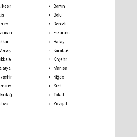
lıkesir
Bartın
lis
Bolu
orum
Denizli
zincan
Erzurum
kkari
Hatay
Maraş
Karabük
rıkkale
Kırşehir
latya
Manisa
vşehir
Niğde
amsun
Siirt
kirdağ
Tokat
lova
Yozgat