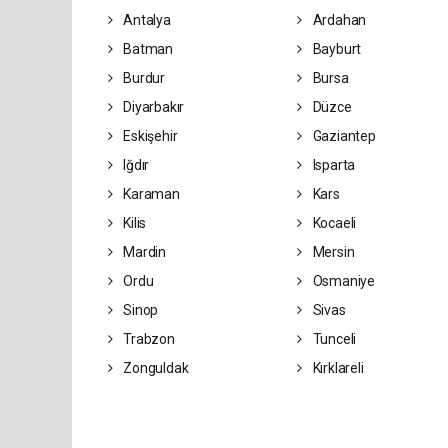
Antalya
Ardahan
Batman
Bayburt
Burdur
Bursa
Diyarbakır
Düzce
Eskişehir
Gaziantep
Iğdır
Isparta
Karaman
Kars
Kilis
Kocaeli
Mardin
Mersin
Ordu
Osmaniye
Sinop
Sivas
Trabzon
Tunceli
Zonguldak
Kırklareli