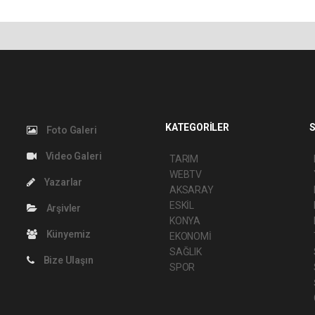
KATEGORİLER
S
Foto Galeri
Video Galeri
TARIM
WEBTV
Yazarlar
AKSARAY
ESKİL
Arşivler
KONYA
Künyemiz
EKONOMİ
SAĞLIK
Bize Ulaşın
SPOR