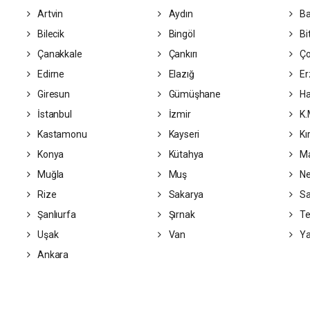
Artvin
Aydın
Ba
Bilecik
Bingöl
Bit
Çanakkale
Çankırı
Ç
Edirne
Elazığ
Er
Giresun
Gümüşhane
Ha
İstanbul
İzmir
K.
Kastamonu
Kayseri
Kı
Konya
Kütahya
Ma
Muğla
Muş
Ne
Rize
Sakarya
S
Şanlıurfa
Şırnak
Te
Uşak
Van
Ya
Ankara