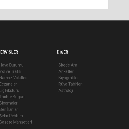
ERVİSLER
DİĞER
Hava Durumu
Sitede Ara
Yol ve Trafik
Anketler
Namaz Vakitleri
Biyografiler
Eczaneler
Rüya Tabirleri
Lig Fikstürü
Astroloji
Tarihte Bugün
Sinemalar
Seri İlanlar
Şehir Rehberi
Gazete Manşetleri