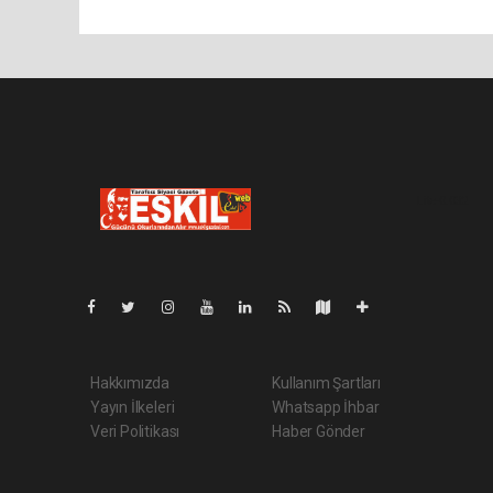
Lite-0.032
Hakkımızda
Kullanım Şartları
Yayın İlkeleri
Whatsapp İhbar
Veri Politikası
Haber Gönder