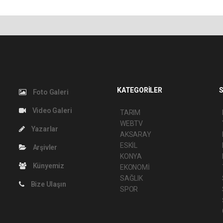
KATEGORİLER
S
Foto Galeri
Video Galeri
TARIM
WEBTV
Yazarlar
AKSARAY
ESKİL
Arşivler
KONYA
Künyemiz
EKONOMİ
SAĞLIK
Bize Ulaşın
SPOR