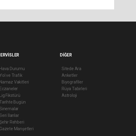
ERVİSLER
DİĞER
Hava Durumu
Sitede Ara
Yol ve Trafik
Anketler
Namaz Vakitleri
Biyografiler
Eczaneler
Rüya Tabirleri
Lig Fikstürü
Astroloji
Tarihte Bugün
Sinemalar
Seri İlanlar
Şehir Rehberi
Gazete Manşetleri