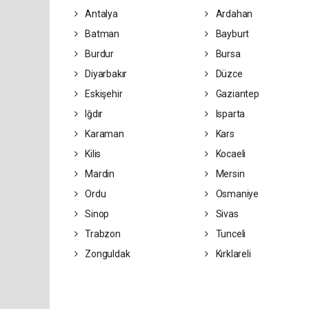
Antalya
Ardahan
Batman
Bayburt
Burdur
Bursa
Diyarbakır
Düzce
Eskişehir
Gaziantep
Iğdır
Isparta
Karaman
Kars
Kilis
Kocaeli
Mardin
Mersin
Ordu
Osmaniye
Sinop
Sivas
Trabzon
Tunceli
Zonguldak
Kırklareli