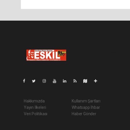
Lite-0.045
Hakkımızda
Kullanım Şartları
Yayın İlkeleri
Whatsapp İhbar
Veri Politikası
Haber Gönder