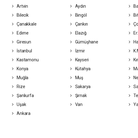
Artvin
Aydın
Ba
Bilecik
Bingöl
Bit
Çanakkale
Çankırı
Ç
Edirne
Elazığ
Er
Giresun
Gümüşhane
Ha
İstanbul
İzmir
K.
Kastamonu
Kayseri
Kı
Konya
Kütahya
Ma
Muğla
Muş
Ne
Rize
Sakarya
S
Şanlıurfa
Şırnak
Te
Uşak
Van
Ya
Ankara