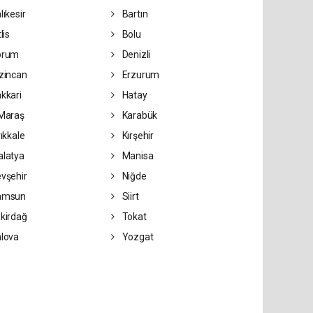
lıkesir
Bartın
lis
Bolu
orum
Denizli
zincan
Erzurum
kkari
Hatay
Maraş
Karabük
rıkkale
Kırşehir
latya
Manisa
vşehir
Niğde
amsun
Siirt
kirdağ
Tokat
lova
Yozgat