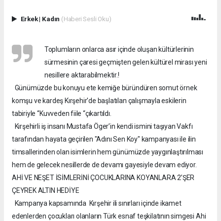
Erkek
|
Kadın
(Haberi Sesli Oku)
Toplumların onlarca asır içinde oluşan kültürlerinin
sürmesinin çaresi geçmişten gelen kültürel mirası yeni
nesillere aktarabilmektir.!
Günümüzde bu konuyu ete kemiğe büründüren somut örnek
komşu ve kardeş Kırşehir'de başlatılan çalışmayla eskilerin
tabiriyle “Kuvveden fiile “çıkartıldı.
Kırşehirli iş insanı Mustafa Öger’in kendi ismini taşıyan Vakfı
tarafından hayata geçirilen "Adını Sen Koy" kampanyası ile ilin
timsallerinden olan isimlerin hem günümüzde yaygınlaştırılması
hem de gelecek nesillerde de devamı gayesiyle devam ediyor.
AHİ VE NEŞET İSİMLERİNİ ÇOCUKLARINA KOYANLARA 2’ŞER
ÇEYREK ALTIN HEDİYE
Kampanya kapsamında Kırşehir ili sınırları içinde ikamet
edenlerden çocukları olanların Türk esnaf teşkilatının simgesi Ahi