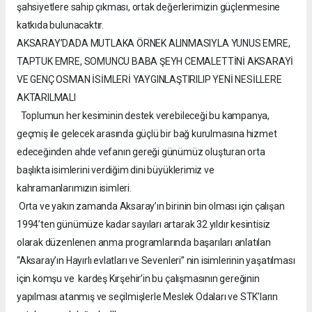
şahsiyetlere sahip çıkması, ortak değerlerimizin güçlenmesine
katkıda bulunacaktır.
AKSARAY’DADA MUTLAKA ÖRNEK ALINMASIYLA YUNUS EMRE,
TAPTUK EMRE, SOMUNCU BABA ŞEYH CEMALETTİNİ AKSARAYİ
VE GENÇ OSMAN İSİMLERİ YAYGINLAŞTIRILIP YENİ NESİLLERE
AKTARILMALI
Toplumun her kesiminin destek verebileceği bu kampanya,
geçmiş ile gelecek arasında güçlü bir bağ kurulmasına hizmet
edeceğinden ahde vefanın gereği günümüz oluşturan orta
başlıkta isimlerini verdiğim dini büyüklerimiz ve
kahramanlarımızın isimleri.
Orta ve yakın zamanda Aksaray’ın birinin bin olması için çalışan
1994’ten günümüze kadar sayıları artarak 32 yıldır kesintisiz
olarak düzenlenen anma programlarında başarıları anlatılan
“Aksaray’ın Hayırlı evlatları ve Sevenleri” nin isimlerinin yaşatılması
için komşu ve kardeş Kırşehir’in bu çalışmasının gereğinin
yapılması atanmış ve seçilmişlerle Meslek Odaları ve STK’ların