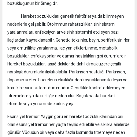
bozukluğunun bir örneğidir.
Hareket bozuklukları genetik faktörler ya da bilinmeyen
nedenlerle gelişebilir. Otoimmün rahatsızlıklar, sinir sistemi
yaralanmaları, enfeksiyonlar ve sinir sistemini etkileyen bazı
ilaçlardan kaynaklanabilir. Genetik, toksinler, beyin, periferik sinirler
veya omurilikte yaralanma, ilaç yan etkileri, inme, metabolik
bozukluklar, enfeksiyonlar ve damar hastalıkları gibi durumlardır.
Hareket bozuklukları, aşağıdakiler de dahil olmak üzere çeşitli
nörolojik durumlarla ilişkili olabilir: Parkinson hastalığı: Parkinson,
dopamin üreten hücrelerin eksikliğinden kaynaklanan ilerleyici ve
kronik bir sinir sistemi durumudur. Genellikle kontrol edilemeyen
titremelere ya da sertliğe neden olur. Birçok hasta hareket
etmede veya yürümede zorluk yaşar.
Esansiyel tremor: Yaygın görülen hareket bozukluklarından biri
olan esansiyel tremor her yaşta teşhis edilebilir ve sıklıkla ailelerde
görülür. Vücudun bir veya daha fazla kısmında titremeye neden