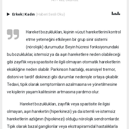
Erkek
|
Kadın
(Haberi Sesli Oku)
Hareket bozuklukları, kişinin vücut hareketlerini kontrol
etme yeteneğini etkileyen bir grup sinir sistemi
(nörolojik) durumudur. Beyin hücresi fonksiyonundaki
bu bozukluklar, istemsiz ya da aşırı hareketlere neden olabileceği
gibi zayıflık veya spastisite ile ilgili olmayan otomatik hareketlerin
eksikliğine neden olabilir. Parkinson hastalığı, esansiyel tremor,
distoni ve tardif diskinezi gibi durumlar nedeniyle ortaya çıkabilir.
Tedavi, tipik olarak semptomların azalmasına ve yönetilmesine
ve kişilerin yaşam kalitesinin artmasına yardımcı olur.
Hareket bozuklukları, zayıflık veya spastisite ile ilgisi
olmayan, aşırı hareketin (hiperkinezi) ya da istemli ve istemsiz
hareketlerin azlığının (hipokinezi) olduğu nörolojik sendromlardır.
Tipik olarak bazal ganglionlar veya ekstrapiramidal hastalıklarla