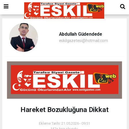
Abdullah Güdendede
eskilgazetesi@hotmail.com
Hareket Bozukluğuna Dikkat
Ekleme Tarihi: 21.05.2026 - 09:51
147+ kez okundu.