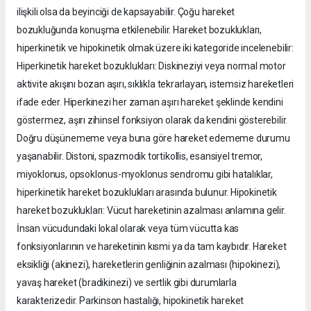
ilişkili olsa da beyinciği de kapsayabilir. Çoğu hareket
bozukluğunda konuşma etkilenebilir. Hareket bozuklukları,
hiperkinetik ve hipokinetik olmak üzere iki kategoride incelenebilir:
Hiperkinetik hareket bozuklukları: Diskineziyi veya normal motor
aktivite akışını bozan aşırı, sıklıkla tekrarlayan, istemsiz hareketleri
ifade eder. Hiperkinezi her zaman aşırı hareket şeklinde kendini
göstermez, aşırı zihinsel fonksiyon olarak da kendini gösterebilir.
Doğru düşünememe veya buna göre hareket edememe durumu
yaşanabilir. Distoni, spazmodik tortikollis, esansiyel tremor,
miyoklonus, opsoklonus-myoklonus sendromu gibi hatalıklar,
hiperkinetik hareket bozuklukları arasında bulunur. Hipokinetik
hareket bozuklukları: Vücut hareketinin azalması anlamına gelir.
İnsan vücudundaki lokal olarak veya tüm vücutta kas
fonksiyonlarının ve hareketinin kısmi ya da tam kaybıdır. Hareket
eksikliği (akinezi), hareketlerin genliğinin azalması (hipokinezi),
yavaş hareket (bradikinezi) ve sertlik gibi durumlarla
karakterizedir. Parkinson hastalığı, hipokinetik hareket