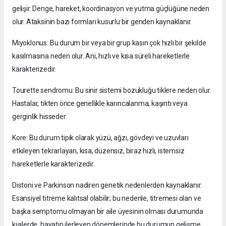
gelişir. Denge, hareket, koordinasyon ve yutma güçlüğüne neden
olur. Ataksinin bazı formları kusurlu bir genden kaynaklanır.
Miyoklonus: Bu durum bir veya bir grup kasın çok hızlı bir şekilde
kasılmasına neden olur. Ani, hızlı ve kısa süreli hareketlerle
karakterizedir.
Tourette sendromu: Bu sinir sistemi bozukluğu tiklere neden olur.
Hastalar, tikten önce genellikle karıncalanma, kaşıntı veya
gerginlik hisseder.
Kore: Bu durum tipik olarak yüzü, ağzı, gövdeyi ve uzuvları
etkileyen tekrarlayan, kısa, düzensiz, biraz hızlı, istemsiz
hareketlerle karakterizedir.
Distoni ve Parkinson nadiren genetik nedenlerden kaynaklanır.
Esansiyel titreme kalıtsal olabilir; bu nedenle, titremesi olan ve
başka semptomu olmayan bir aile üyesinin olması durumunda
kişilerde, hayatın ilerleyen dönemlerinde bu durumun gelişme