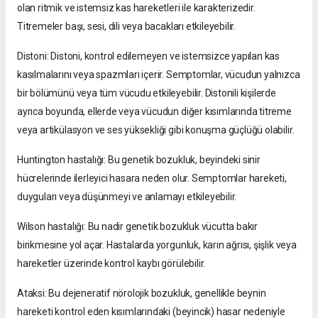
olan ritmik ve istemsiz kas hareketleri ile karakterizedir.
Titremeler başı, sesi, dili veya bacakları etkileyebilir.
Distoni: Distoni, kontrol edilemeyen ve istemsizce yapılan kas
kasılmalarını veya spazmları içerir. Semptomlar, vücudun yalnızca
bir bölümünü veya tüm vücudu etkileyebilir. Distonili kişilerde
ayrıca boyunda, ellerde veya vücudun diğer kısımlarında titreme
veya artikülasyon ve ses yüksekliği gibi konuşma güçlüğü olabilir.
Huntington hastalığı: Bu genetik bozukluk, beyindeki sinir
hücrelerinde ilerleyici hasara neden olur. Semptomlar hareketi,
duyguları veya düşünmeyi ve anlamayı etkileyebilir.
Wilson hastalığı: Bu nadir genetik bozukluk vücutta bakır
birikmesine yol açar. Hastalarda yorgunluk, karın ağrısı, şişlik veya
hareketler üzerinde kontrol kaybı görülebilir.
Ataksi: Bu dejeneratif nörolojik bozukluk, genellikle beynin
hareketi kontrol eden kısımlarındaki (beyincik) hasar nedeniyle