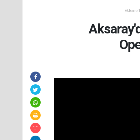
Ekleme Ta
Aksaray'
Ope