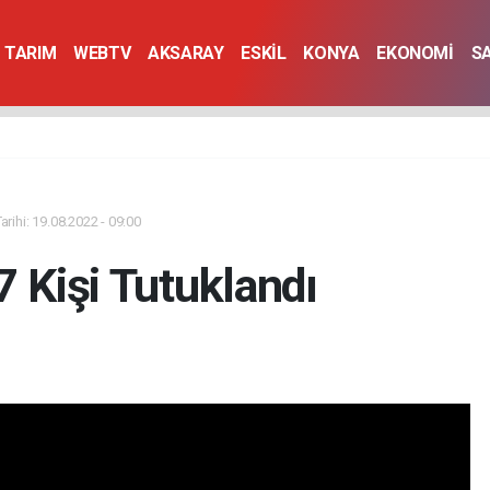
TARIM
WEBTV
AKSARAY
ESKİL
KONYA
EKONOMİ
S
rihi: 19.08.2022 - 09:00
7 Kişi Tutuklandı