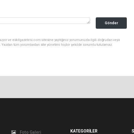
Gönder
uyor ve eskilgazetesi.com sitesine yaptığınız yorumunuzla ilgili doğrudan veya
. Yazılan tüm yorumlardan site yönetimi hiçbir şekilde sorumlu tutulamaz.
KATEGORİLER
S
Foto Galeri