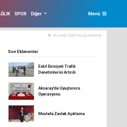
AĞLIK
SPOR
Diğer
Menü
Bu video 2382 kez görütülendi.
Son Eklenenler
Eskil Emniyeti Trafik
Denetimlerini Artırdı
Aksaray'da Uyuşturucu
Operasyonu
Mustafa Zavlak Açıklama