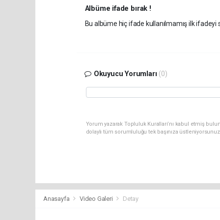
Albüme ifade bırak !
Bu albüme hiç ifade kullanılmamış ilk ifadeyi s
Okuyucu Yorumları
(0)
Yorum yazarak Topluluk Kuralları’nı kabul etmiş bulun
dolaylı tüm sorumluluğu tek başınıza üstleniyorsunuz
Anasayfa
Video Galeri
Detay