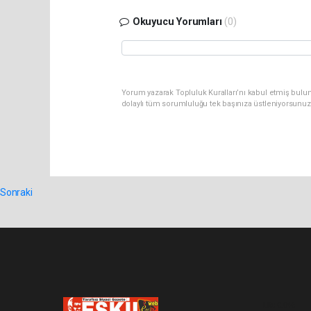
Okuyucu Yorumları
(0)
Yorum yazarak Topluluk Kuralları’nı kabul etmiş bulun
dolaylı tüm sorumluluğu tek başınıza üstleniyorsunuz
Sonraki
Lite-0.046