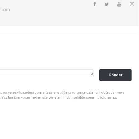
l.com
Gönder
uyor ve eskilgazetesi.com sitesine yaptığınız yorumunuzla ilgili doğrudan veya
. Yazılan tüm yorumlardan site yönetimi hiçbir şekilde sorumlu tutulamaz.