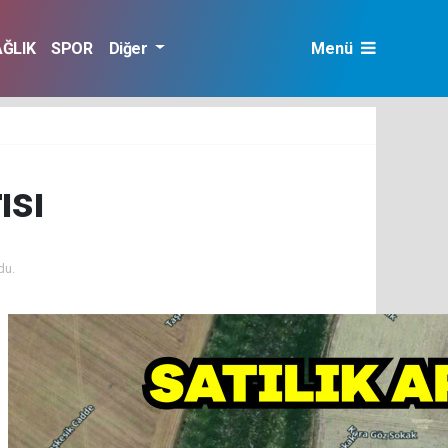
AĞLIK
SPOR
Diğer
Menü
ısı
du.