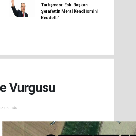
Tartışması: Eski Başkan
Şerafettin Meral Kendi İsmini
Reddetti”
be Vurgusu
ez okundu.