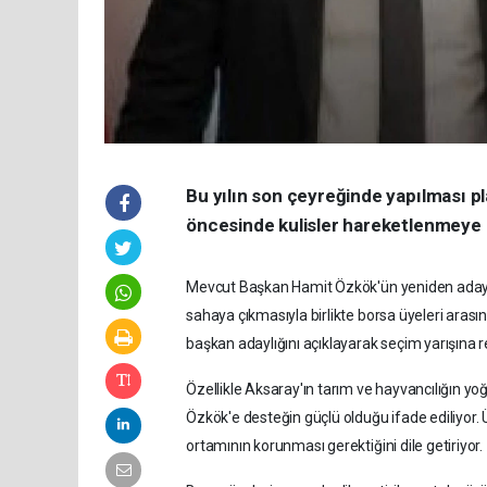
Bu yılın son çeyreğinde yapılması p
öncesinde kulisler hareketlenmeye 
Mevcut Başkan Hamit Özkök'ün yeniden aday o
sahaya çıkmasıyla birlikte borsa üyeleri ara
başkan adaylığını açıklayarak seçim yarışına 
Özellikle Aksaray'ın tarım ve hayvancılığın yoğ
Özkök'e desteğin güçlü olduğu ifade ediliyor. 
ortamının korunması gerektiğini dile getiriyor.