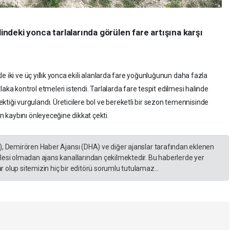
lindeki yonca tarlalarında görülen fare artışına karşı
e iki ve üç yıllık yonca ekili alanlarda fare yoğunluğunun daha fazla
utlaka kontrol etmeleri istendi. Tarlalarda fare tespit edilmesi halinde
i vurgulandı. Üreticilere bol ve bereketli bir sezon temennisinde
 kaybını önleyeceğine dikkat çekti.
), Demirören Haber Ajansı (DHA) ve diğer ajanslar tarafından eklenen
lesi olmadan ajans kanallarından çekilmektedir. Bu haberlerde yer
 olup sitemizin hiç bir editörü sorumlu tutulamaz...