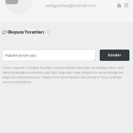
eskilgazetesi@hotmail.com
Okuyucu Yorumları
(0)
Gönder
Yorum yazarak Topluluk Kuralları’nı kabul etmiş bulunuyor ve eskilgazetesi.com
sitesine yaptığınız yorumunuzla ilgili doğrudan veya dolaylı tüm sorumluluğu tek
başınıza üstleniyorsunuz. Yazılan tüm yorumlardan site yönetimi hiçbir şekilde
sorumlu tutulamaz.
Anasayfa
ESKİL
Eski Başkan Adayından Eskil
Belediyesi'ne Sert Eleştiriler