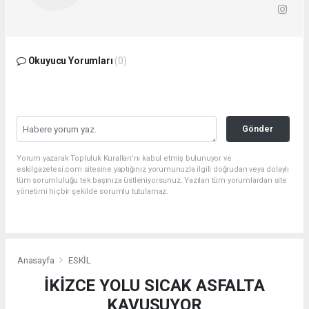
Okuyucu Yorumları
(0)
Gönder
Yorum yazarak Topluluk Kuralları’nı kabul etmiş bulunuyor ve
eskilgazetesi.com sitesine yaptığınız yorumunuzla ilgili doğrudan veya dolaylı
tüm sorumluluğu tek başınıza üstleniyorsunuz. Yazılan tüm yorumlardan site
yönetimi hiçbir şekilde sorumlu tutulamaz.
Anasayfa
ESKİL
İKİZCE YOLU SICAK ASFALTA
KAVUŞUYOR