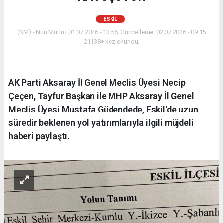
ESKİL
(NM) - Nuri Mutlu | 01.07.2026 - 13:56, Güncelleme: 02.07.2026 - 09:15
21138+ kez okundu.
AK Parti Aksaray İl Genel Meclis Üyesi Necip
Çeçen, Tayfur Başkan ile MHP Aksaray İl Genel
Meclis Üyesi Mustafa Güdendede, Eskil'de uzun
süredir beklenen yol yatırımlarıyla ilgili müjdeli
haberi paylaştı.