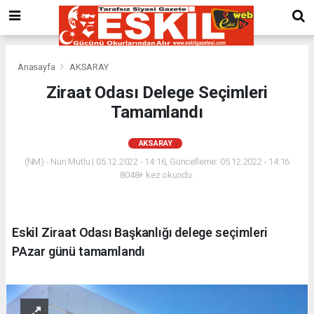
Anasayfa
AKSARAY
Ziraat Odası Delege Seçimleri
Tamamlandı
AKSARAY
(NM) - Nuri Mutlu | 05.12.2022 - 14:16, Güncelleme: 05.12.2022 - 14:16
8048+ kez okundu.
Eskil Ziraat Odası Başkanlığı delege seçimleri
PAzar günü tamamlandı