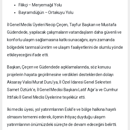
Filikçi – Meryemağıl Yolu
Bayramdüğün – Ortakuyu Yolu
İl Genel Meclis Üyeleri Necip Çeçen, Tayfur Başkan ve Mustafa
Güdendede, yapılacak çalışmaların vatandaşların daha güvenli ve
konforlu ulaşım sağlamasına katkı sunacağını, aynı zamanda
bölgedeki tarımsal üretim ve ulaşım faaliyetlerini de olumlu yönde
etkileyeceğini ifade etti.
Başkan, Çeçen ve Güdendede açıklamalarında, söz konusu
projelerin hayata geçirilmesine verdikleri desteklerden dolayı
Aksaray Valisi Murat Duru'ya, İl Özel İdaresi Genel Sekreteri
Samet Öztürk'e, İl Genel Meclisi Başkanı Latif Ağır'a ve Cumhur
İttifakı İl Genel Meclis Üyelerine teşekkür etti.
İki meclis üyesi, yol yatırımlarının Eskil'e ve bölge halkına hayırlı
olmasını temenni ederek, ilçenin ihtiyaç duyduğu ulaşım
yatırımlarının önümüzdeki süreçte de devam edeceğini belirtti.