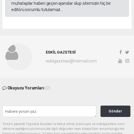
muhataplar haberi geçen ajanslar olup sitemizin hiç bir
editörü sorumlu tutulamaz...
ESKİL GAZETESİ
eskilgazetesi@hotmail.com
Okuyucu Yorumları
(0)
Gönder
Yorum yazarak Topluluk Kuralları’nı kabul etmiş bulunuyor ve eskilgazetesi.com
sitesine yaptığınız yorumunuzla ilgili doğrudan veya dolaylı tüm sorumluluğu tek
başınıza üstleniyorsunuz. Yazılan tüm yorumlardan site yönetimi hiçbir şekilde