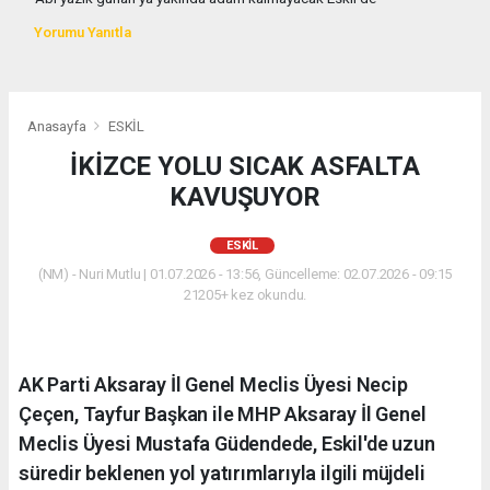
Yorumu Yanıtla
Anasayfa
ESKİL
İKİZCE YOLU SICAK ASFALTA
KAVUŞUYOR
ESKİL
(NM) - Nuri Mutlu | 01.07.2026 - 13:56, Güncelleme: 02.07.2026 - 09:15
21205+ kez okundu.
AK Parti Aksaray İl Genel Meclis Üyesi Necip
Çeçen, Tayfur Başkan ile MHP Aksaray İl Genel
Meclis Üyesi Mustafa Güdendede, Eskil'de uzun
süredir beklenen yol yatırımlarıyla ilgili müjdeli