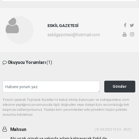
ESKİL GAZETESİ
eskilgazetesi@hotmail.com
Okuyucu Yorumları
(1)
Gönder
Yorum yazarak Topluluk Kuralları’nı kabul etmiş bulunuyor ve eskilgazetesi.com
sitesine yaptığınız yorumunuzla ilgili doğrudan veya dolaylı tüm sorumluluğu tek
başınıza üstleniyorsunuz. Yazılan tüm yorumlardan site yönetimi hiçbir şekilde
sorumlu tutulamaz.
Mahsun
(15.04.2023 13:53 - #527)
Abi yazık günah ya yakında adam kalmayacak Eskil de