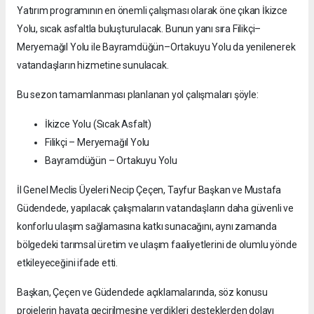
Yatırım programının en önemli çalışması olarak öne çıkan İkizce
Yolu, sıcak asfaltla buluşturulacak. Bunun yanı sıra Filikçi–
Meryemağıl Yolu ile Bayramdüğün–Ortakuyu Yolu da yenilenerek
vatandaşların hizmetine sunulacak.
Bu sezon tamamlanması planlanan yol çalışmaları şöyle:
İkizce Yolu (Sıcak Asfalt)
Filikçi – Meryemağıl Yolu
Bayramdüğün – Ortakuyu Yolu
İl Genel Meclis Üyeleri Necip Çeçen, Tayfur Başkan ve Mustafa
Güdendede, yapılacak çalışmaların vatandaşların daha güvenli ve
konforlu ulaşım sağlamasına katkı sunacağını, aynı zamanda
bölgedeki tarımsal üretim ve ulaşım faaliyetlerini de olumlu yönde
etkileyeceğini ifade etti.
Başkan, Çeçen ve Güdendede açıklamalarında, söz konusu
projelerin hayata geçirilmesine verdikleri desteklerden dolayı