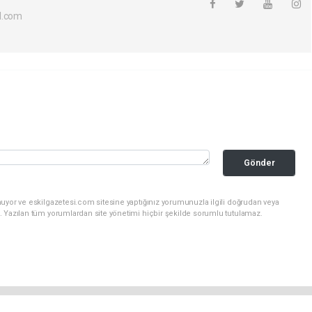
l.com
Gönder
uyor ve eskilgazetesi.com sitesine yaptığınız yorumunuzla ilgili doğrudan veya
. Yazılan tüm yorumlardan site yönetimi hiçbir şekilde sorumlu tutulamaz.