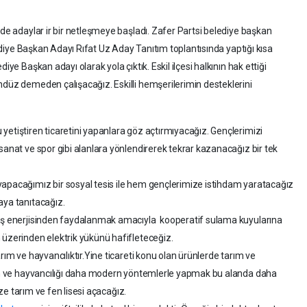
rde adaylar ir bir netleşmeye başladı. Zafer Partsi belediye başkan
elediye Başkan Adayı Rıfat Uz Aday Tanıtım toplantısında yaptığı kısa
iye Başkan adayı olarak yola çıktık. Eskil ilçesi halkının hak ettiği
ndüz demeden çalışacağız. Eskilli hemşerilerimin desteklerini
yetiştiren ticaretini yapanlara göz açtırmıyacağız. Gençlerimizi
sanat ve spor gibi alanlara yönlendirerek tekrar kazanacağız bir tek
yapacağımız bir sosyal tesis ile hem gençlerimize istihdam yaratacağız
aya tanıtacağız.
neş enerjisinden faydalanmak amacıyla kooperatif sulama kuyularına
 üzerinden elektrik yükünü hafifleteceğiz.
rım ve hayvancılıktır.Yine ticareti konu olan ürünlerde tarım ve
arım ve hayvancılığı daha modern yöntemlerle yapmak bu alanda daha
mize tarım ve fen lisesi açacağız.