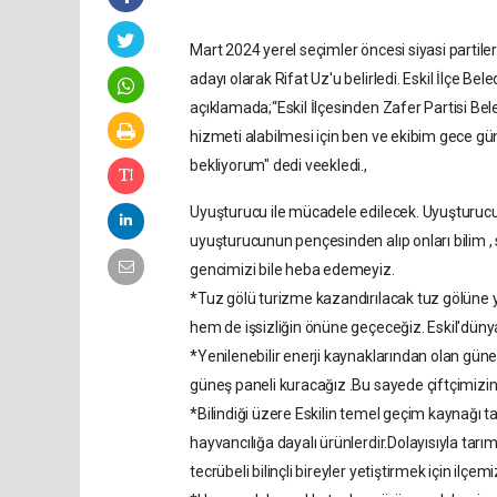
Mart 2024 yerel seçimler öncesi siyasi partile
adayı olarak Rifat Uz'u belirledi. Eskil İlçe B
açıklamada;“Eskil İlçesinden Zafer Partisi Beled
hizmeti alabilmesi için ben ve ekibim gece gü
bekliyorum" dedi veekledi.,
Uyuşturucu ile mücadele edilecek. Uyuşturucu 
uyuşturucunun pençesinden alıp onları bilim , 
gencimizi bile heba edemeyiz.
*Tuz gölü turizme kazandırılacak tuz gölüne 
hem de işsizliğin önüne geçeceğiz. Eskil'düny
*Yenilenebilir enerji kaynaklarından olan gü
güneş paneli kuracağız .Bu sayede çiftçimizin
*Bilindiği üzere Eskilin temel geçim kaynağı ta
hayvancılığa dayalı ürünlerdir.Dolayısıyla t
tecrübeli bilinçli bireyler yetiştirmek için ilçe