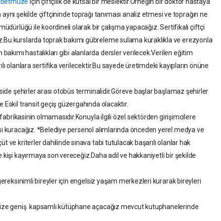
m
betmuze
için çiftçilik de kutsal bir meslektir.Örneğin bir doktor hastaya
nı şekilde çiftçininde toprağı tanıması analiz etmesi ve toprağın ne
müdürlüğü ile koordineli olarak bir çalışma yapacağız. Sertifikalı çiftçi
z.Bu kurslarda toprak bakımı gübreleme sulama kuraklıkla ve erezyonla
kımı hastalıkları gibi alanlarda dersler verilecek.Verilen eğitim
ılı olanlara sertifika verilecektir.Bu sayede üretimdeki kayıpların önüne
iside şehirler arası otobüs terminalidir.Göreve başlar başlamaz şehirler
e Eskil transit geçiş güzergahında olacaktır.
t fabrikasinin olmamasıdır.Konuyla ilgili özel sektörden girişimcilere
asi kuracağız. *Belediye persenol alımlarında önceden yerel medya ve
t ve kriterler dahilinde sınava tabi tutulacak başarılı olanlar hak
e kişi kayırmaya son vereceğiz.Daha adil ve hakkaniyetli bir şekilde
 gereksinimli bireyler için engelsiz yaşam merkezleri kurarak bireyleri
çemize geniş kapsamlı kütüphane açacağız mevcut kutuphanelerinde