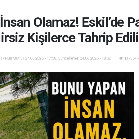
nsan Olamaz! Eskil’de Pa
irsiz Kişilerce Tahrip Edil
 - Nuri Mutlu | 24.06.2026 - 17:58, Güncelleme: 24.06.2026 - 18:02
13736+ 