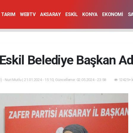
TARIM
WEBTV
AKSARAY
ESKİL
KONYA
EKONOMİ
S
 Eskil Belediye Başkan Ad
 - Nuri Mutlu | 21.01.2024 - 15:10, Güncelleme: 02.05.2024 - 23:58
12425+ 