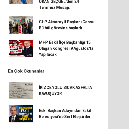
OKAN GEÇGEL'den 24
Temmuz Mesajı:
CHP Aksaray İl Başkanı Cansu
Bülbül görevine başladı
MHP Eskil İlçe Başkanlığı 15.
Olağan Kongresi 9 Ağustos'ta
Yapılacak
En Çok Okunanlar
İKİZCE YOLU SICAK ASFALTA
KAVUŞUYOR
Eski Başkan Adayından Eskil
Belediyesi'ne Sert Eleştiriler