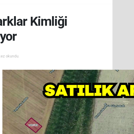
rklar Kimliği
iyor
kez okundu.