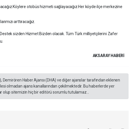
çacağız.Köylere otobüs hizmeti sağlayacağız.Her köyde ilçe merkezine
larımızı arttıracağız.
Destek sizden Hizmet Bizden olacak. Tüm Türk milliyetçilerini Zafer
u.
AKSARAY HABERİ
), Demirören Haber Ajansı (DHA) ve diğer ajanslar tarafından eklenen
lesi olmadan ajans kanallarından çekilmektedir. Bu haberlerde yer
 olup sitemizin hiç bir editörü sorumlu tutulamaz...