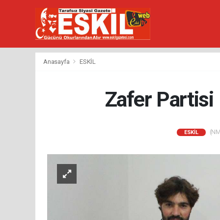
Anasayfa
ESKİL
Zafer Partisi
(NM)
ESKİL