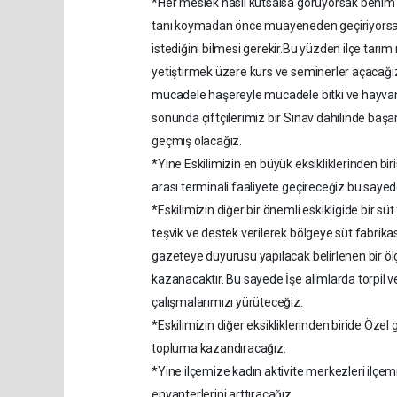
*Her meslek nasıl kutsalsa görüyorsak beni
tanı koymadan önce muayeneden geçiriyorsa ay
istediğini bilmesi gerekir.Bu yüzden ilçe tarım 
yetiştirmek üzere kurs ve seminerler açacağı
mücadele haşereyle mücadele bitki ve hayvan ba
sonunda çiftçilerimiz bir Sınav dahilinde başar
geçmiş olacağız.
*Yine Eskilimizin en büyük eksikliklerinden bir
arası terminali faaliyete geçireceğiz bu sayed
*Eskilimizin diğer bir önemli eskikligide bir sü
teşvik ve destek verilerek bölgeye süt fabrik
gazeteye duyurusu yapılacak belirlenen bir ölçü
kazanacaktır. Bu sayede İşe alimlarda torpil v
çalışmalarımızı yürüteceğiz.
*Eskilimizin diğer eksikliklerinden biride Özel
topluma kazandıracağız.
*Yine ilçemize kadın aktivite merkezleri il
envanterlerini arttıracağız.