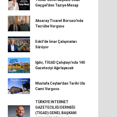
Geçgel’den Taziye Mesajı
Aksaray Ticaret Borsası'nda
Tecrübe Vurgusu
Eskil'de İmar Çalışmaları
Sürüyor
Iğdır, TİGAD Çalıştayı’nda 140
Gazeteciyi Ağırlayacak
Mustafa Ceylan'dan Tarihi Ulu
Cami Vurgusu
TÜRKİYE İNTERNET
GAZETECİLİĞİ DERNEĞİ
(TİGAD) GENEL BAŞKANI