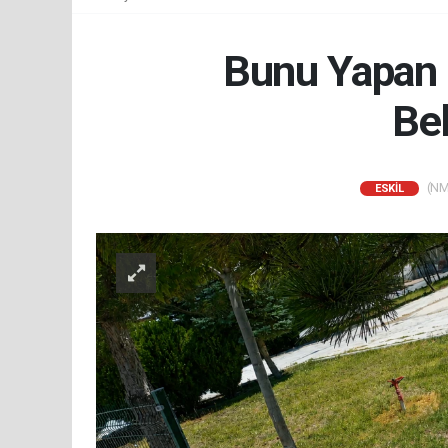
Bunu Yapan İ
Bel
(NM)
ESKİL