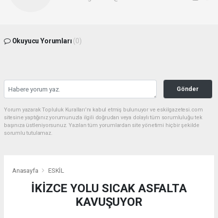
Okuyucu Yorumları
(0)
Gönder
Yorum yazarak Topluluk Kuralları’nı kabul etmiş bulunuyor ve eskilgazetesi.com
sitesine yaptığınız yorumunuzla ilgili doğrudan veya dolaylı tüm sorumluluğu tek
başınıza üstleniyorsunuz. Yazılan tüm yorumlardan site yönetimi hiçbir şekilde
sorumlu tutulamaz.
Anasayfa
ESKİL
İKİZCE YOLU SICAK ASFALTA
KAVUŞUYOR