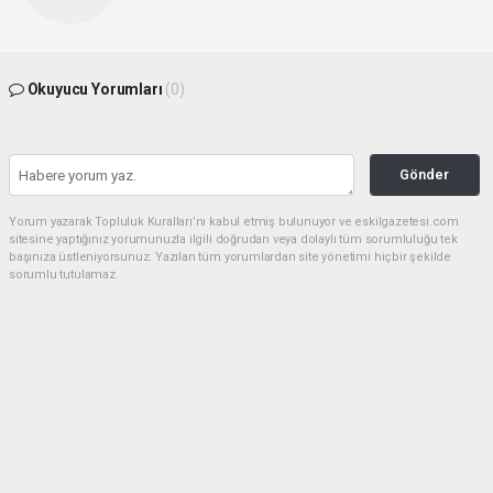
Okuyucu Yorumları
(0)
Gönder
Yorum yazarak Topluluk Kuralları’nı kabul etmiş bulunuyor ve eskilgazetesi.com
sitesine yaptığınız yorumunuzla ilgili doğrudan veya dolaylı tüm sorumluluğu tek
başınıza üstleniyorsunuz. Yazılan tüm yorumlardan site yönetimi hiçbir şekilde
sorumlu tutulamaz.
Anasayfa
ESKİL
Eski Başkan Adayından Eskil
Belediyesi'ne Sert Eleştiriler
ESKİL