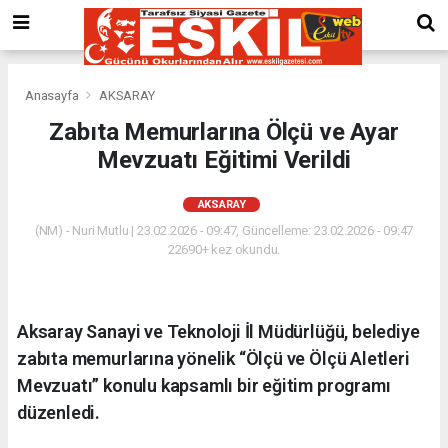
Anasayfa
AKSARAY
Zabıta Memurlarına Ölçü ve Ayar
Mevzuatı Eğitimi Verildi
AKSARAY
(NM) - Nuri Mutlu | 23.02.2026 - 09:47, Güncelleme: 23.02.2026 - 09:47
22690+ kez okundu.
Aksaray Sanayi ve Teknoloji İl Müdürlüğü, belediye
zabıta memurlarına yönelik “Ölçü ve Ölçü Aletleri
Mevzuatı” konulu kapsamlı bir eğitim programı
düzenledi.