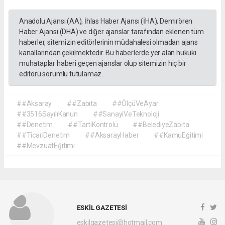
Anadolu Ajansı (AA), İhlas Haber Ajansı (İHA), Demirören
Haber Ajansı (DHA) ve diğer ajanslar tarafından eklenen tüm
haberler, sitemizin editörlerinin müdahalesi olmadan ajans
kanallarından çekilmektedir. Bu haberlerde yer alan hukuki
muhataplar haberi geçen ajanslar olup sitemizin hiç bir
editörü sorumlu tutulamaz...
##Aksaray
##Zabıta
##ÖlçüVeAyar
##3516SayılıKanun
##SanayiVeTeknoloji
##Denetim
##TartıKontrolü
##BelediyeZabıta
##TicariDenetim
##AksarayHaber
##KamuEğitimi
##MevzuatEğitimi
ESKİL GAZETESİ
eskilgazetesi@hotmail.com