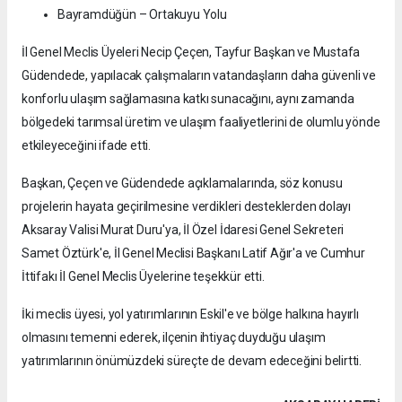
Bayramdüğün – Ortakuyu Yolu
İl Genel Meclis Üyeleri Necip Çeçen, Tayfur Başkan ve Mustafa
Güdendede, yapılacak çalışmaların vatandaşların daha güvenli ve
konforlu ulaşım sağlamasına katkı sunacağını, aynı zamanda
bölgedeki tarımsal üretim ve ulaşım faaliyetlerini de olumlu yönde
etkileyeceğini ifade etti.
Başkan, Çeçen ve Güdendede açıklamalarında, söz konusu
projelerin hayata geçirilmesine verdikleri desteklerden dolayı
Aksaray Valisi Murat Duru'ya, İl Özel İdaresi Genel Sekreteri
Samet Öztürk'e, İl Genel Meclisi Başkanı Latif Ağır'a ve Cumhur
İttifakı İl Genel Meclis Üyelerine teşekkür etti.
İki meclis üyesi, yol yatırımlarının Eskil'e ve bölge halkına hayırlı
olmasını temenni ederek, ilçenin ihtiyaç duyduğu ulaşım
yatırımlarının önümüzdeki süreçte de devam edeceğini belirtti.