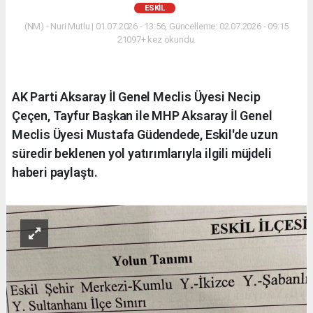
ESKİL
(NM) - Nuri Mutlu | 01.07.2026 - 13:56, Güncelleme: 02.07.2026 - 09:15
21097+ kez okundu.
AK Parti Aksaray İl Genel Meclis Üyesi Necip
Çeçen, Tayfur Başkan ile MHP Aksaray İl Genel
Meclis Üyesi Mustafa Güdendede, Eskil'de uzun
süredir beklenen yol yatırımlarıyla ilgili müjdeli
haberi paylaştı.