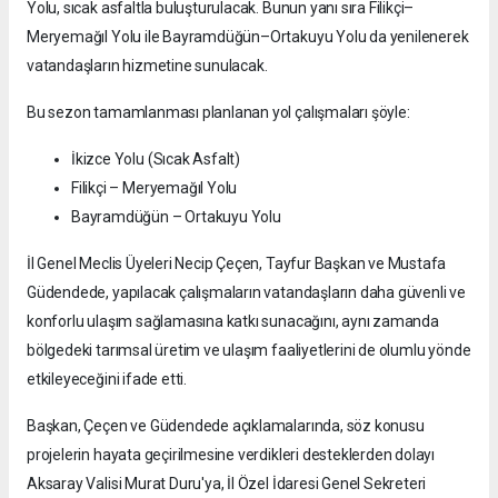
Yolu, sıcak asfaltla buluşturulacak. Bunun yanı sıra Filikçi–
Meryemağıl Yolu ile Bayramdüğün–Ortakuyu Yolu da yenilenerek
vatandaşların hizmetine sunulacak.
Bu sezon tamamlanması planlanan yol çalışmaları şöyle:
İkizce Yolu (Sıcak Asfalt)
Filikçi – Meryemağıl Yolu
Bayramdüğün – Ortakuyu Yolu
İl Genel Meclis Üyeleri Necip Çeçen, Tayfur Başkan ve Mustafa
Güdendede, yapılacak çalışmaların vatandaşların daha güvenli ve
konforlu ulaşım sağlamasına katkı sunacağını, aynı zamanda
bölgedeki tarımsal üretim ve ulaşım faaliyetlerini de olumlu yönde
etkileyeceğini ifade etti.
Başkan, Çeçen ve Güdendede açıklamalarında, söz konusu
projelerin hayata geçirilmesine verdikleri desteklerden dolayı
Aksaray Valisi Murat Duru'ya, İl Özel İdaresi Genel Sekreteri