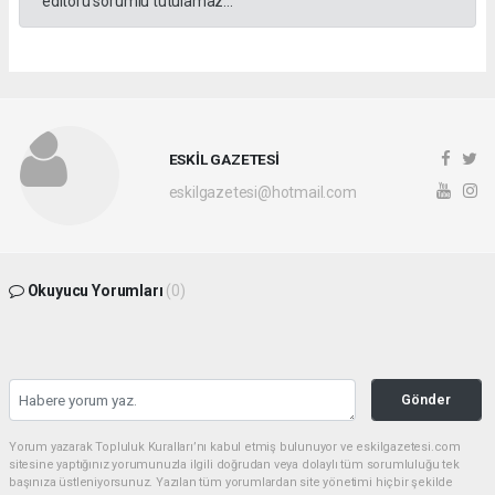
editörü sorumlu tutulamaz...
ESKİL GAZETESİ
eskilgazetesi@hotmail.com
Okuyucu Yorumları
(0)
Gönder
Yorum yazarak Topluluk Kuralları’nı kabul etmiş bulunuyor ve eskilgazetesi.com
sitesine yaptığınız yorumunuzla ilgili doğrudan veya dolaylı tüm sorumluluğu tek
başınıza üstleniyorsunuz. Yazılan tüm yorumlardan site yönetimi hiçbir şekilde