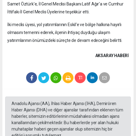
Samet Öztürk'e, İl Genel Meclisi Başkanı Latif Ağır'a ve Cumhur
İttifakı İl Genel Meclis Üyelerine teşekkür etti.
İki meclis üyesi, yol yatırımlarının Eskil'e ve bölge halkına hayırlı
olmasını temenni ederek, ilçenin ihtiyaç duyduğu ulaşım
yatırımlarının önümüzdeki süreçte de devam edeceğini belirtti.
AKSARAY HABERİ
Anadolu Ajansı (AA), İhlas Haber Ajansı (İHA), Demirören
Haber Ajansı (DHA) ve diğer ajanslar tarafından eklenen tüm
haberler, sitemizin editörlerinin müdahalesi olmadan ajans
kanallarından çekilmektedir. Bu haberlerde yer alan hukuki
muhataplar haberi geçen ajanslar olup sitemizin hiç bir
editörü sorumlu tutulamaz...