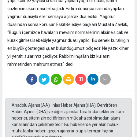
yaptı. Gölbez yaylası kırsalında yapılan yağmur duası; hatim
cüzlerinin okunması ile başladı. Hatim duası sonrasında yapılan
yağmur duasıyla eller semaya açılarak dua edildi. Yağmur
duasından sonra konuşan Eskil Belediye başkanı Mustafa Zavlak,
“Bugün ilçemizde havaların mevsim normallerinin aksine sıcak ve
kurak gitmesi sebebiyle yağmur duası yapıldı. Bu seneki kuraklığın
en büyük göstergesi şuan bulunduğumuz bölgedir. Ne yazık ki her
yıl yeraltı sularımız çekiliyor. Rabbim İnşallah biz kullarını
rahmetinden mahrum etmez." dedi.
Anadolu Ajansı (AA), İhlas Haber Ajansı (İHA), Demirören
Haber Ajansı (DHA) ve diğer ajanslar tarafından eklenen tüm
haberler, sitemizin editörlerinin müdahalesi olmadan ajans
kanallarından çekilmektedir. Bu haberlerde yer alan hukuki
muhataplar haberi geçen ajanslar olup sitemizin hiç bir