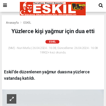
Anasayfa
ESKİL
Yüzlerce kişi yağmur için dua etti
ESKİL
(NM) - Nuri Mutlu | 26.04.2024 - 16:08, Güncelleme: 26.04.2024 - 16:08
19902+ kez okundu.
Eskil'de düzenlenen yağmur duasına yüzlerce
vatandaş katıldı.