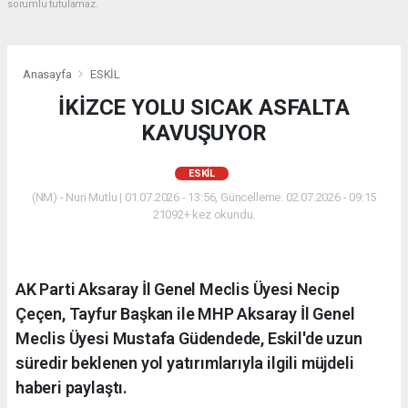
sorumlu tutulamaz.
Anasayfa
ESKİL
İKİZCE YOLU SICAK ASFALTA
KAVUŞUYOR
ESKİL
(NM) - Nuri Mutlu | 01.07.2026 - 13:56, Güncelleme: 02.07.2026 - 09:15
21092+ kez okundu.
AK Parti Aksaray İl Genel Meclis Üyesi Necip
Çeçen, Tayfur Başkan ile MHP Aksaray İl Genel
Meclis Üyesi Mustafa Güdendede, Eskil'de uzun
süredir beklenen yol yatırımlarıyla ilgili müjdeli
haberi paylaştı.