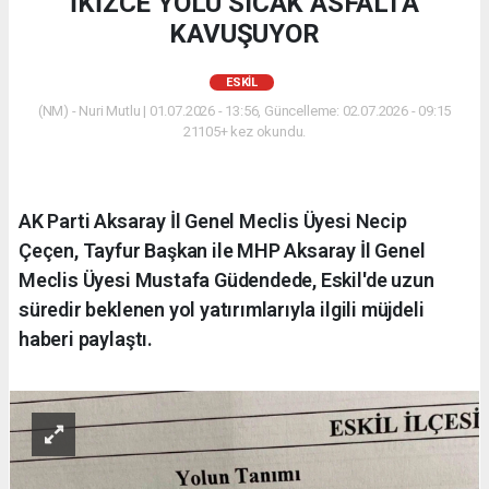
İKİZCE YOLU SICAK ASFALTA
KAVUŞUYOR
ESKİL
(NM) - Nuri Mutlu | 01.07.2026 - 13:56, Güncelleme: 02.07.2026 - 09:15
21105+ kez okundu.
AK Parti Aksaray İl Genel Meclis Üyesi Necip
Çeçen, Tayfur Başkan ile MHP Aksaray İl Genel
Meclis Üyesi Mustafa Güdendede, Eskil'de uzun
süredir beklenen yol yatırımlarıyla ilgili müjdeli
haberi paylaştı.