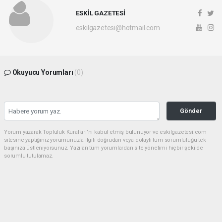
ESKİL GAZETESİ
eskilgazetesi@hotmail.com
Okuyucu Yorumları
(0)
Gönder
Yorum yazarak Topluluk Kuralları’nı kabul etmiş bulunuyor ve eskilgazetesi.com
sitesine yaptığınız yorumunuzla ilgili doğrudan veya dolaylı tüm sorumluluğu tek
başınıza üstleniyorsunuz. Yazılan tüm yorumlardan site yönetimi hiçbir şekilde
sorumlu tutulamaz.
haber paketi
haber scripti
haber yazılımı