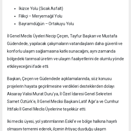
İkizce Yolu (Sıcak Asfalt)
Filikçi – Meryemağıl Yolu
Bayramdüğün – Ortakuyu Yolu
İl Genel Meclis Üyeleri Necip Çeçen, Tayfur Başkan ve Mustafa
Güdendede, yapılacak çalışmaların vatandaşların daha güvenli ve
konforlu ulaşım sağlamasına katkı sunacağını, aynı zamanda
bölgedeki tarımsal üretim ve ulaşım faaliyetlerini de olumlu yönde
etkileyeceğini ifade etti.
Başkan, Çeçen ve Güdendede açıklamalarında, söz konusu
projelerin hayata geçirilmesine verdikleri desteklerden dolayı
Aksaray Valisi Murat Duru'ya, İl Özel İdaresi Genel Sekreteri
Samet Öztürk'e, İl Genel Meclisi Başkanı Latif Ağır'a ve Cumhur
İttifakı İl Genel Meclis Üyelerine teşekkür etti.
İki meclis üyesi, yol yatırımlarının Eskil'e ve bölge halkına hayırlı
olmasını temenni ederek, ilçenin ihtiyaç duyduğu ulaşım