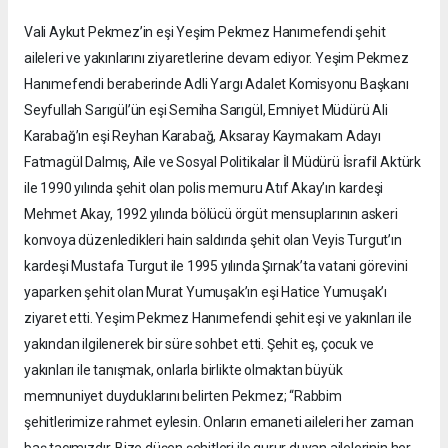
Vali Aykut Pekmez’in eşi Yeşim Pekmez Hanımefendi şehit
aileleri ve yakınlarını ziyaretlerine devam ediyor. Yeşim Pekmez
Hanımefendi beraberinde Adli Yargı Adalet Komisyonu Başkanı
Seyfullah Sarıgül’ün eşi Semiha Sarıgül, Emniyet Müdürü Ali
Karabağ’ın eşi Reyhan Karabağ, Aksaray Kaymakam Adayı
Fatmagül Dalmış, Aile ve Sosyal Politikalar İl Müdürü İsrafil Aktürk
ile 1990 yılında şehit olan polis memuru Atıf Akay’ın kardeşi
Mehmet Akay, 1992 yılında bölücü örgüt mensuplarının askeri
konvoya düzenledikleri hain saldırıda şehit olan Veyis Turgut’ın
kardeşi Mustafa Turgut ile 1995 yılında Şırnak’ta vatani görevini
yaparken şehit olan Murat Yumuşak’ın eşi Hatice Yumuşak’ı
ziyaret etti. Yeşim Pekmez Hanımefendi şehit eşi ve yakınları ile
yakından ilgilenerek bir süre sohbet etti. Şehit eş, çocuk ve
yakınları ile tanışmak, onlarla birlikte olmaktan büyük
memnuniyet duyduklarını belirten Pekmez; “Rabbim
şehitlerimize rahmet eylesin. Onların emaneti aileleri her zaman
baş tacımızdır. Bize düşen şehitleri ile gurur duyan ailelerinin her