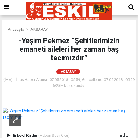
Anasayfa
AKSARAY
-Yeşim Pekmez “Şehitlerimizin
emaneti aileleri her zaman baş
tacımızdır”
AKSARAY
(İHA) - İhlas Haber Ajansı | 07.05.2018 - 05:59, Güncelleme: 07.05.2018 - 05:59
6396+ kez okundu.
Erkek
|
Kadın
(Haberi Sesli Oku)