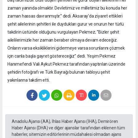
zaman yanında olmaktır. Devletimiz ve milletimiz bu konuda her
zaman hassas davranmıştır.” dedi. Aksaray’da ziyaret ettikleri
şehit ailelerinin şehitleri ile duydukları gurur ve onurun her türlü
takdirin üstünde olduğunu vurgulayan Pekmez; “Bizler şehit
ailelilerimizle her zaman beraber olmaya devam edeceğiz.
Onların varsa eksikliklerini gidermeye varsa sorunlarını çözmek
için canla başla gayret göstereceğiz” dedi. Yeşim Pekmez
Hanımefendi Vali Aykut Pekmez tarafından yaptırılan üzerinde
şehidin fotoğrafı ve Türk Bayrağı bulunan tabloyu şehit
yakınlarına takdim etti.
Anadolu Ajansı (AA), İhlas Haber Ajansı (İHA), Demirören
Haber Ajansı (DHA) ve diğer ajanslar tarafından eklenen tüm
haberler, sitemizin editörlerinin müdahalesi olmadan ajans