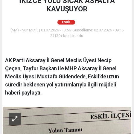
İKİZCE YOLU SICAK ASFALTA
KAVUŞUYOR
ESKİL
(NM) - Nuri Mutlu | 01.07.2026 - 13:56, Güncelleme: 02.07.2026 - 09:15
21139+ kez okundu.
AK Parti Aksaray İl Genel Meclis Üyesi Necip
Çeçen, Tayfur Başkan ile MHP Aksaray İl Genel
Meclis Üyesi Mustafa Güdendede, Eskil'de uzun
süredir beklenen yol yatırımlarıyla ilgili müjdeli
haberi paylaştı.