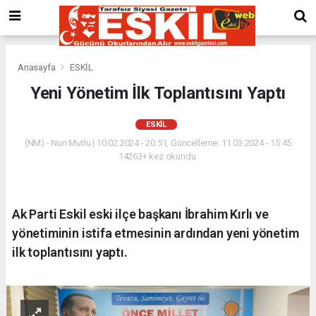
Anasayfa
ESKİL
Yeni Yönetim İlk Toplantısını Yaptı
ESKİL
(NM) - Nuri Mutlu | 10.02.2024 - 20:51, Güncelleme: 11.03.2024 - 15:45
14263+ kez okundu.
Ak Parti Eskil eski ilçe başkanı İbrahim Kırlı ve
yönetiminin istifa etmesinin ardından yeni yönetim
ilk toplantısını yaptı.