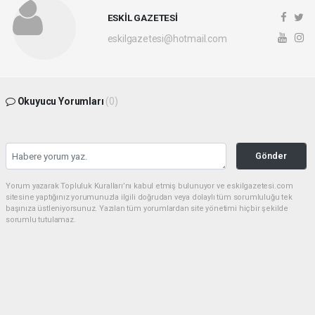
ESKİL GAZETESİ
eskilgazetesi@hotmail.com
Okuyucu Yorumları
(0)
Gönder
Yorum yazarak Topluluk Kuralları’nı kabul etmiş bulunuyor ve eskilgazetesi.com
sitesine yaptığınız yorumunuzla ilgili doğrudan veya dolaylı tüm sorumluluğu tek
başınıza üstleniyorsunuz. Yazılan tüm yorumlardan site yönetimi hiçbir şekilde
sorumlu tutulamaz.
Anasayfa
ESKİL
Eski Başkan Adayından Eskil