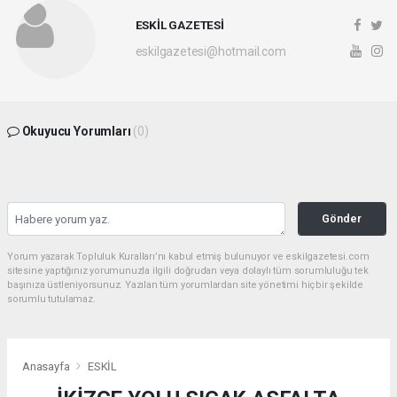
ESKİL GAZETESİ
eskilgazetesi@hotmail.com
Okuyucu Yorumları
(0)
Gönder
Yorum yazarak Topluluk Kuralları’nı kabul etmiş bulunuyor ve eskilgazetesi.com
sitesine yaptığınız yorumunuzla ilgili doğrudan veya dolaylı tüm sorumluluğu tek
başınıza üstleniyorsunuz. Yazılan tüm yorumlardan site yönetimi hiçbir şekilde
sorumlu tutulamaz.
Anasayfa
ESKİL