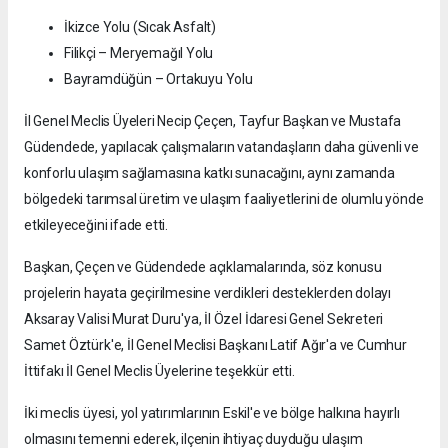
İkizce Yolu (Sıcak Asfalt)
Filikçi – Meryemağıl Yolu
Bayramdüğün – Ortakuyu Yolu
İl Genel Meclis Üyeleri Necip Çeçen, Tayfur Başkan ve Mustafa
Güdendede, yapılacak çalışmaların vatandaşların daha güvenli ve
konforlu ulaşım sağlamasına katkı sunacağını, aynı zamanda
bölgedeki tarımsal üretim ve ulaşım faaliyetlerini de olumlu yönde
etkileyeceğini ifade etti.
Başkan, Çeçen ve Güdendede açıklamalarında, söz konusu
projelerin hayata geçirilmesine verdikleri desteklerden dolayı
Aksaray Valisi Murat Duru'ya, İl Özel İdaresi Genel Sekreteri
Samet Öztürk'e, İl Genel Meclisi Başkanı Latif Ağır'a ve Cumhur
İttifakı İl Genel Meclis Üyelerine teşekkür etti.
İki meclis üyesi, yol yatırımlarının Eskil'e ve bölge halkına hayırlı
olmasını temenni ederek, ilçenin ihtiyaç duyduğu ulaşım