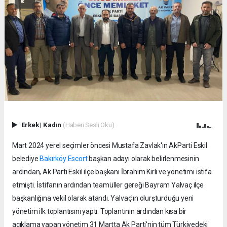
Erkek
|
Kadın
(Haberi Sesli Oku)
Mart 2024 yerel seçimler öncesi Mustafa Zavlak'ın AkParti Eskil
belediye
Bakırköy Escort
başkan adayı olarak belirlenmesinin
ardından, Ak Parti Eskil ilçe başkanı İbrahim Kırlı ve yönetimi istifa
etmişti. İstifanın ardından teamüller gereği Bayram Yalvaç ilçe
başkanlığına vekil olarak atandı. Yalvaç'ın olurşturduğu yeni
yönetim ilk toplantısını yaptı. Toplantının ardından kısa bir
açıklama yapan yönetim 31 Martta Ak Parti'nin tüm Türkiyedeki