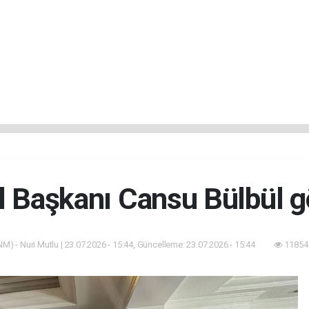
 Başkanı Cansu Bülbül g
M) - Nuri Mutlu | 23.07.2026 - 15:44, Güncelleme: 23.07.2026 - 15:44
11854 