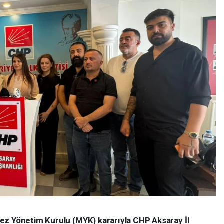
ez Yönetim Kurulu (MYK) kararıyla CHP Aksaray İl