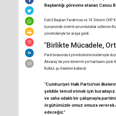
Başkanlığı görevine atanan Cansu Bü
Eski İl Başkan Yardımcısı ve 14. Dönem CHP Ka
bünyesinde önemli sorumluluklar üstlenen Bül
yöneticileriyle bir araya geldi.
"Birlikte Mücadele, Ort
Parti binasında il yöneticilerinin katılımıyla 
Aksaray’da yeni dönemin yol haritasını çizdi.
Bülbül, şu ifadeleri kullandı:
"Cumhuriyet Halk Partisi’nin ilkeler
şekilde temsil etmek için buradayız.
ve saha odaklı bir çalışmayla partimi
örgütümüzle omuz omuza vererek Ak
edeceğiz."