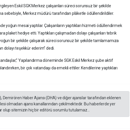
ileyen Eskil SGK Merkez çalışanları süreci sorunsuz bir şekilde
lışma sebebiyle, Merkez müdürü tarafından plâketle ödüllendirildiler.
e yoğun mesai yaptılar. Çalışanların yaptıkları hizmeti ödüllendirmek
plaket hediye etti. Yaptıkları çalışmadan dolayı çalışanları tebrik
oğun bir şekilde çalışarak süreci sorunsuz bir şekilde tamlamamıza
an dolayı teşekkür ederim” dedi.
vatandaşlar,” Yapılandırma döneminde SGK Eskil Merkez şube aktif
landırırken, bir çok vatandaşı da emekli ettiler. Kendilerine yaptıkları
), Demirören Haber Ajansı (DHA) ve diğer ajanslar tarafından eklenen
lesi olmadan ajans kanallarından çekilmektedir. Bu haberlerde yer
 olup sitemizin hiç bir editörü sorumlu tutulamaz...