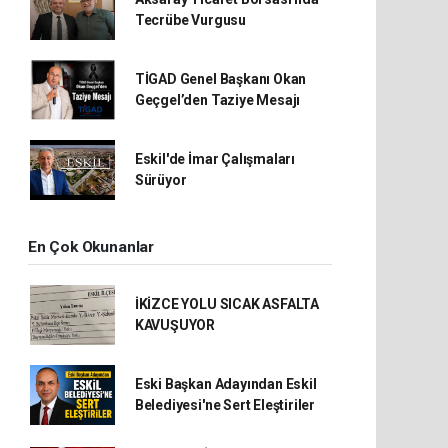
Tecrübe Vurgusu
TİGAD Genel Başkanı Okan
Geçgel’den Taziye Mesajı
Eskil'de İmar Çalışmaları
Sürüyor
En Çok Okunanlar
İKİZCE YOLU SICAK ASFALTA
KAVUŞUYOR
Eski Başkan Adayından Eskil
Belediyesi'ne Sert Eleştiriler