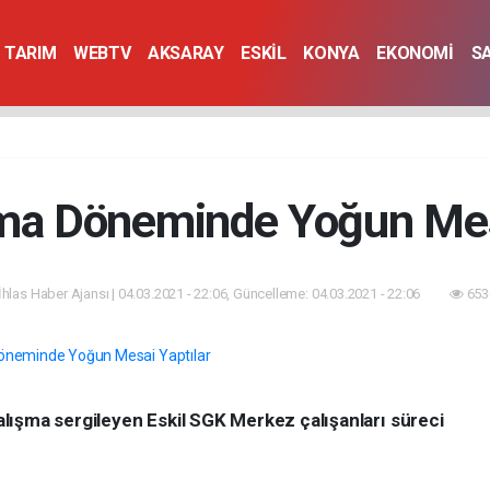
TARIM
WEBTV
AKSARAY
ESKİL
KONYA
EKONOMİ
S
ma Döneminde Yoğun Mes
İhlas Haber Ajansı | 04.03.2021 - 22:06, Güncelleme: 04.03.2021 - 22:06
653
lışma sergileyen Eskil SGK Merkez çalışanları süreci