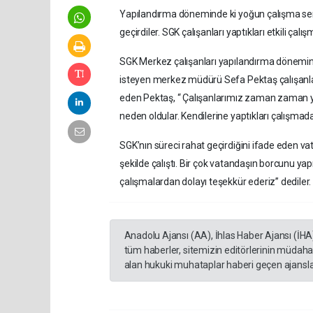
Yapılandırma döneminde ki yoğun çalışma serg
geçirdiler. SGK çalışanları yaptıkları etkili ça
SGK Merkez çalışanları yapılandırma dönemind
isteyen merkez müdürü Sefa Pektaş çalışanlara 
eden Pektaş, “ Çalışanlarımız zaman zaman y
neden oldular. Kendilerine yaptıkları çalışmad
SGK’nın süreci rahat geçirdiğini ifade eden 
şekilde çalıştı. Bir çok vatandaşın borcunu yapı
çalışmalardan dolayı teşekkür ederiz” dediler.
Anadolu Ajansı (AA), İhlas Haber Ajansı (İHA
tüm haberler, sitemizin editörlerinin müdaha
alan hukuki muhataplar haberi geçen ajanslar