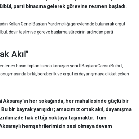
lbül, parti binasına gelerek görevine resmen başladı.
dın Kolları Genel Başkan Yardımcılığı görevlerinde bulunarak örgüt
bül, devir teslim ve göreve başlama sürecinin ardından parti
ak Akıl"
düzenlenen basın toplantısında konuşan yeni İl Başkanı Cansu Bülbül,
 Konuşmasında birlik, beraberlik ve örgüt içi dayanışmaya dikkat çeken
ini Aksaray’ın her sokağında, her mahallesinde güçlü bir
 Bu bir bayrak yarışıdır; amacımız ortak akıl, dayanışma
zi ilimizde hak ettiği noktaya taşımaktır. Tüm
saraylı hemşehrilerimizin sesi olmaya devam