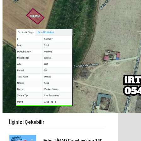
İlginizi Çekebilir
Iğdır, TİGAD Çalıştayı’nda 140