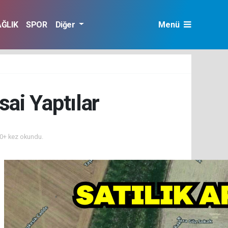
AĞLIK
SPOR
Diğer
Menü
ai Yaptılar
0+ kez okundu.