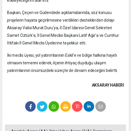
etkileyeceğini ifade etti.
Başkan, Çeçen ve Güdendede açıklamalarında, söz konusu
projelerin hayata geçirilmesine verdikleri desteklerden dolayı
Aksaray Valisi Murat Duru'ya, İl Özel İdaresi Genel Sekreteri
Samet Öztürk'e, İl Genel Meclisi Başkanı Latif Ağır'a ve Cumhur
İttifakı İl Genel Meclis Üyelerine teşekkür etti.
İki meclis üyesi, yol yatırımlarının Eskil'e ve bölge halkına hayırlı
olmasını temenni ederek, ilçenin ihtiyaç duyduğu ulaşım
yatırımlarının önümüzdeki süreçte de devam edeceğini belirtti.
AKSARAY HABERİ