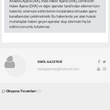
Anadolu Ajansı (AA), İhlas Haber Ajansı (İHA), Demirören
Haber Ajansı (DHA) ve diğer ajanslar tarafından eklenen tüm
haberler, sitemizin editörlerinin müdahalesi olmadan ajans
kanallarından çekilmektedir. Bu haberlerde yer alan hukuki
muhataplar haberi geçen ajanslar olup sitemizin hiç bir
editörü sorumlu tutulamaz...
ESKİL GAZETESİ
eskilgazetesi@hotmail.com
Okuyucu Yorumları
(0)