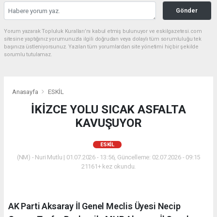
Gönder
Yorum yazarak Topluluk Kuralları’nı kabul etmiş bulunuyor ve eskilgazetesi.com
sitesine yaptığınız yorumunuzla ilgili doğrudan veya dolaylı tüm sorumluluğu tek
başınıza üstleniyorsunuz. Yazılan tüm yorumlardan site yönetimi hiçbir şekilde
sorumlu tutulamaz.
Anasayfa
ESKİL
İKİZCE YOLU SICAK ASFALTA
KAVUŞUYOR
ESKİL
(NM) - Nuri Mutlu | 01.07.2026 - 13:56, Güncelleme: 02.07.2026 - 09:15
21161+ kez okundu.
AK Parti Aksaray İl Genel Meclis Üyesi Necip