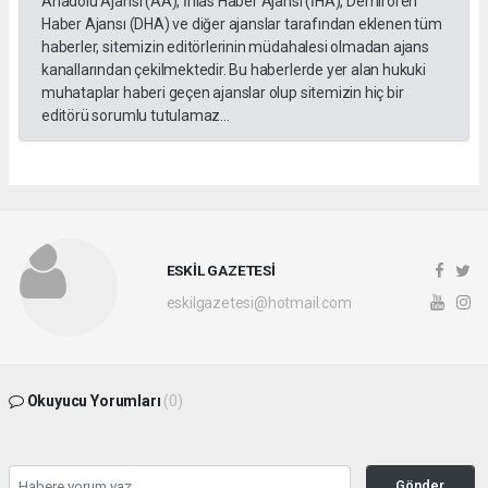
Anadolu Ajansı (AA), İhlas Haber Ajansı (İHA), Demirören
Haber Ajansı (DHA) ve diğer ajanslar tarafından eklenen tüm
haberler, sitemizin editörlerinin müdahalesi olmadan ajans
kanallarından çekilmektedir. Bu haberlerde yer alan hukuki
muhataplar haberi geçen ajanslar olup sitemizin hiç bir
editörü sorumlu tutulamaz...
ESKİL GAZETESİ
eskilgazetesi@hotmail.com
Okuyucu Yorumları
(0)
Gönder