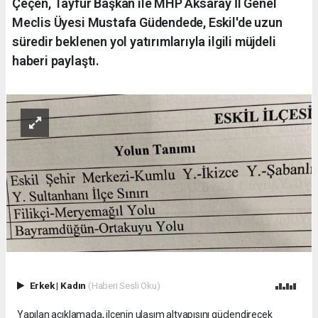
Çeçen, Tayfur Başkan ile MHP Aksaray İl Genel
Meclis Üyesi Mustafa Güdendede, Eskil'de uzun
süredir beklenen yol yatırımlarıyla ilgili müjdeli
haberi paylaştı.
Erkek
|
Kadın
(Haberi Sesli Oku)
Yapılan açıklamada, ilçenin ulaşım altyapısını güçlendirecek