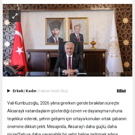
Erkek
|
Kadın
(Haberi Sesli Oku)
Vali Kumbuzoğlu, 2026 yılına girerken geride bırakılan süreçte
Aksaraylı vatandaşların gösterdiği özveri ve dayanışma ruhuna
teşekkür ederek, şehrin gelişimi için ortaya konulan ortak çabanın
önemine dikkat çekti. Mesajında, Aksaray’ı daha güçlü, daha
müreffeh ve daha yaşanabilir bir şehir haline getirmek adına