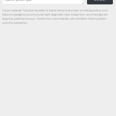
Yorum yazarak Topluluk Kuralları’nı kabul etmiş bulunuyor ve eskilgazetesi.com
sitesine yaptığınız yorumunuzla ilgili doğrudan veya dolaylı tüm sorumluluğu tek
başınıza üstleniyorsunuz. Yazılan tüm yorumlardan site yönetimi hiçbir şekilde
sorumlu tutulamaz.
Anasayfa
ESKİL
Eski Başkan Adayından Eskil
Belediyesi'ne Sert Eleştiriler
ESKİL
(NM) - Nuri Mutlu | 20.07.2026 - 18:41, Güncelleme: 20.07.2026 - 20:11
16880 kez okundu.
Eskil'de yerel siyasette dikkat çeken bir açıklama
yapıldı.