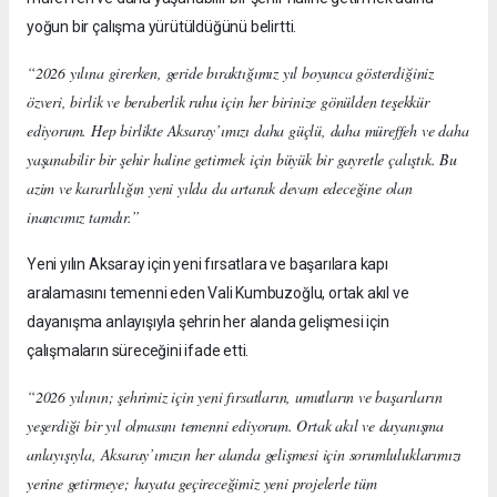
yoğun bir çalışma yürütüldüğünü belirtti.
“2026 yılına girerken, geride bıraktığımız yıl boyunca gösterdiğiniz
özveri, birlik ve beraberlik ruhu için her birinize gönülden teşekkür
ediyorum. Hep birlikte Aksaray’ımızı daha güçlü, daha müreffeh ve daha
yaşanabilir bir şehir haline getirmek için büyük bir gayretle çalıştık. Bu
azim ve kararlılığın yeni yılda da artarak devam edeceğine olan
inancımız tamdır.”
Yeni yılın Aksaray için yeni fırsatlara ve başarılara kapı
aralamasını temenni eden Vali Kumbuzoğlu, ortak akıl ve
dayanışma anlayışıyla şehrin her alanda gelişmesi için
çalışmaların süreceğini ifade etti.
“2026 yılının; şehrimiz için yeni fırsatların, umutların ve başarıların
yeşerdiği bir yıl olmasını temenni ediyorum. Ortak akıl ve dayanışma
anlayışıyla, Aksaray’ımızın her alanda gelişmesi için sorumluluklarımızı
yerine getirmeye; hayata geçireceğimiz yeni projelerle tüm