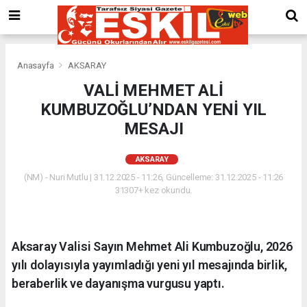
Anasayfa
AKSARAY
VALİ MEHMET ALİ
KUMBUZOĞLU’NDAN YENİ YIL
MESAJI
AKSARAY
(NM) - Nuri Mutlu | 31.12.2025 - 11:26, Güncelleme: 31.12.2025 - 11:26
31307+ kez okundu.
Aksaray Valisi Sayın Mehmet Ali Kumbuzoğlu, 2026
yılı dolayısıyla yayımladığı yeni yıl mesajında birlik,
beraberlik ve dayanışma vurgusu yaptı.