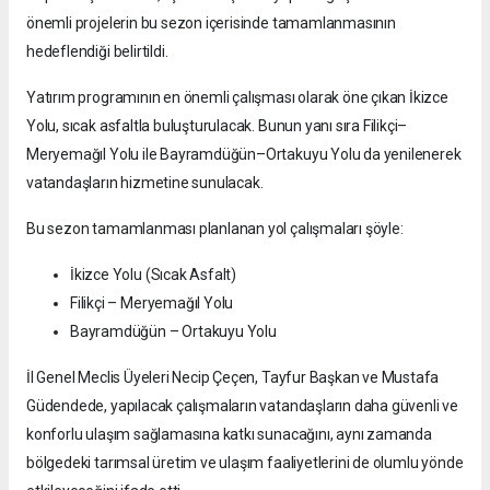
önemli projelerin bu sezon içerisinde tamamlanmasının
hedeflendiği belirtildi.
Yatırım programının en önemli çalışması olarak öne çıkan İkizce
Yolu, sıcak asfaltla buluşturulacak. Bunun yanı sıra Filikçi–
Meryemağıl Yolu ile Bayramdüğün–Ortakuyu Yolu da yenilenerek
vatandaşların hizmetine sunulacak.
Bu sezon tamamlanması planlanan yol çalışmaları şöyle:
İkizce Yolu (Sıcak Asfalt)
Filikçi – Meryemağıl Yolu
Bayramdüğün – Ortakuyu Yolu
İl Genel Meclis Üyeleri Necip Çeçen, Tayfur Başkan ve Mustafa
Güdendede, yapılacak çalışmaların vatandaşların daha güvenli ve
konforlu ulaşım sağlamasına katkı sunacağını, aynı zamanda
bölgedeki tarımsal üretim ve ulaşım faaliyetlerini de olumlu yönde