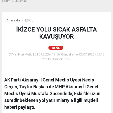
sorumlu tutulamaz.
Anasayfa
ESKİL
İKİZCE YOLU SICAK ASFALTA
KAVUŞUYOR
ESKİL
(NM) - Nuri Mutlu | 01.07.2026 - 13:56, Güncelleme: 02.07.2026 - 09:15
21111+ kez okundu.
AK Parti Aksaray İl Genel Meclis Üyesi Necip
Çeçen, Tayfur Başkan ile MHP Aksaray İl Genel
Meclis Üyesi Mustafa Güdendede, Eskil'de uzun
süredir beklenen yol yatırımlarıyla ilgili müjdeli
haberi paylaştı.