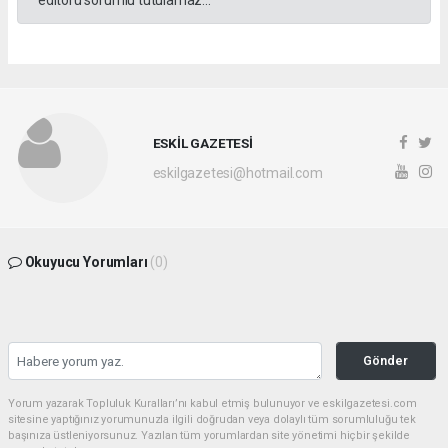
editörü sorumlu tutulamaz...
ESKİL GAZETESİ
eskilgazetesi@hotmail.com
Okuyucu Yorumları
(0)
Gönder
Yorum yazarak Topluluk Kuralları’nı kabul etmiş bulunuyor ve eskilgazetesi.com
sitesine yaptığınız yorumunuzla ilgili doğrudan veya dolaylı tüm sorumluluğu tek
başınıza üstleniyorsunuz. Yazılan tüm yorumlardan site yönetimi hiçbir şekilde