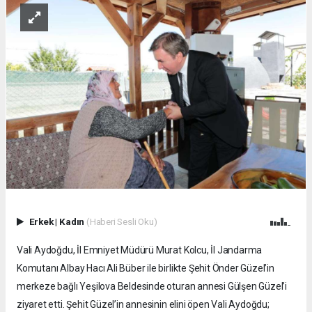
Erkek
|
Kadın
(Haberi Sesli Oku)
Vali Aydoğdu, İl Emniyet Müdürü Murat Kolcu, İl Jandarma
Komutanı Albay Hacı Ali Büber ile birlikte Şehit Önder Güzel’in
merkeze bağlı Yeşilova Beldesinde oturan annesi Gülşen Güzel’i
ziyaret etti. Şehit Güzel’in annesinin elini öpen Vali Aydoğdu;