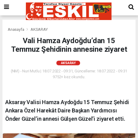
Anasayfa
AKSARAY
Vali Hamza Aydoğdu’dan 15
Temmuz Şehidinin annesine ziyaret
AKSARAY
(NM) - Nuri Mutlu | 18.07.2022 - 09:31, Güncelleme: 18.07.2022 - 09:31
9752+ kez okundu.
Aksaray Valisi Hamza Aydoğdu 15 Temmuz Şehidi
Ankara Özel Harekât Daire Başkan Yardımcısı
Önder Güzel’in annesi Gülşen Güzel’i ziyaret etti.