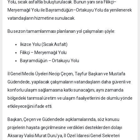
Yolu, sıcak asfaltla buluşturulacak. Bunun yanı sıra Filikçi–
Meryemağıl Yolu ile Bayramdüğün–Ortakuyu Yolu da yenilenerek
vatandaşların hizmetine sunulacak.
Bu sezon tamamlanması planlanan yol çalışmaları şöyle:
İkizce Yolu (Sıcak Asfalt)
Filikçi – Meryemağıl Yolu
Bayramdüğün – Ortakuyu Yolu
İl Genel Meclis Üyeleri Necip Çeçen, Tayfur Başkan ve Mustafa
Güdendede, yapılacak çalışmaların vatandaşların daha güvenli ve
konforlu ulaşım sağlamasına katkı sunacağını, aynı zamanda
bölgedeki tarımsal üretim ve ulaşım faaliyetlerini de olumlu yönde
etkileyeceğini ifade etti.
Başkan, Çeçen ve Güdendede açıklamalarında, söz konusu
projelerin hayata geçirilmesine verdikleri desteklerden dolayı
Aksaray Valisi Murat Duru'ya, İl Özel İdaresi Genel Sekreteri