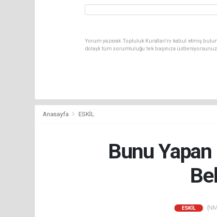
Yorum yazarak Topluluk Kuralları’nı kabul etmiş bulun
dolaylı tüm sorumluluğu tek başınıza üstleniyorsunuz
Anasayfa
ESKİL
Bunu Yapan İ
Bel
(NM)
ESKİL