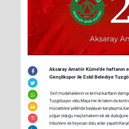
Aksaray Amatör Küme’de haftanın en
Gençlikspor ile Eskil Belediye Tuzg
Sert müdahalelerin ve kırmızı kartların damg
Tuzgölüspor oldu.Maça her iki takım da kontro
mücadelesi şeklinde başlayan karşılaşma, karşıl
yoğun olduğu maçta hakem sık sık düdüğüne 
tribünlere de heyecan dolu anlar yaşattı.Karş