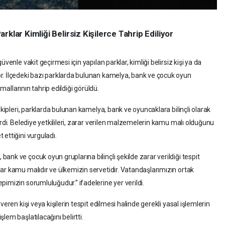
klar Kimliği Belirsiz Kişilerce Tahrip Ediliyor
venle vakit geçirmesi için yapılan parklar, kimliği belirsiz kişi ya da
r. İlçedeki bazı parklarda bulunan kamelya, bank ve çocuk oyun
 mallarının tahrip edildiği görüldü.
ekipleri, parklarda bulunan kamelya, bank ve oyuncaklara bilinçli olarak
erdi. Belediye yetkilileri, zarar verilen malzemelerin kamu malı olduğunu
ettiğini vurguladı.
nk ve çocuk oyun gruplarına bilinçli şekilde zarar verildiği tespit
ar kamu malıdır ve ülkemizin servetidir. Vatandaşlarımızın ortak
imizin sorumluluğudur.” ifadelerine yer verildi.
eren kişi veya kişilerin tespit edilmesi halinde gerekli yasal işlemlerin
lem başlatılacağını belirtti.