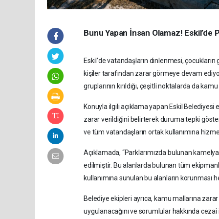
Bunu Yapan İnsan Olamaz! Eskil’de Par
Eskil’de vatandaşların dinlenmesi, çocukların gü
kişiler tarafından zarar görmeye devam ediyo
gruplarının kırıldığı, çeşitli noktalarda da kamu
Konuyla ilgili açıklama yapan Eskil Belediyesi 
zarar verildiğini belirterek duruma tepki göst
ve tüm vatandaşların ortak kullanımına hizmet 
Açıklamada, “Parklarımızda bulunan kamelya, ba
edilmiştir. Bu alanlarda bulunan tüm ekipmanl
kullanımına sunulan bu alanların korunması hep
Belediye ekipleri ayrıca, kamu mallarına zarar v
uygulanacağını ve sorumlular hakkında cezai iş