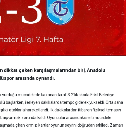
 dikkat çeken karşılaşmalarından biri, Anadolu
ölüspor arasında oynandı.
a vurduğu mücadelede kazanan taraf 3-2’lik skorla Eskil Belediye
llü başlarken, ilerleyen dakikalarda tempo giderek yükseldi. Orta saha
ıklı ataklarla hareketlendi. İlk dakikalardan itibaren fiziksel temasın
başvurmak zorunda kaldı. Oyuncular arasındaki sert mücadele
ılaşmada çıkan kırmızı kartlar oyunun seyrini doğrudan etkiledi. Zaman