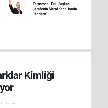
Tartışması: Eski Başkan
Şerafettin Meral Kendi İsmini
Reddetti”
rklar Kimliği
iyor
kez okundu.