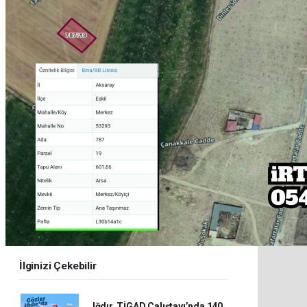
İlginizi Çekebilir
Iğdır, TİGAD Çalıştayı’nda 140