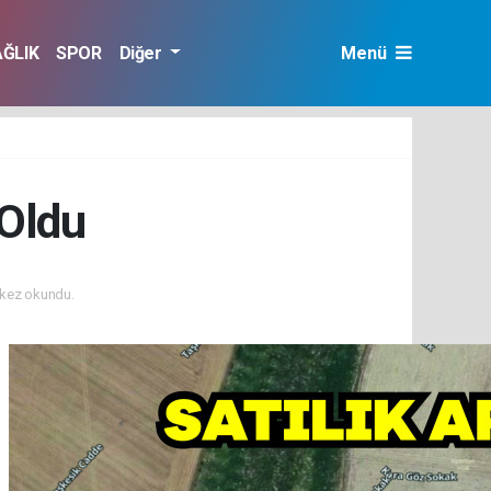
AĞLIK
SPOR
Diğer
Menü
 Oldu
kez okundu.