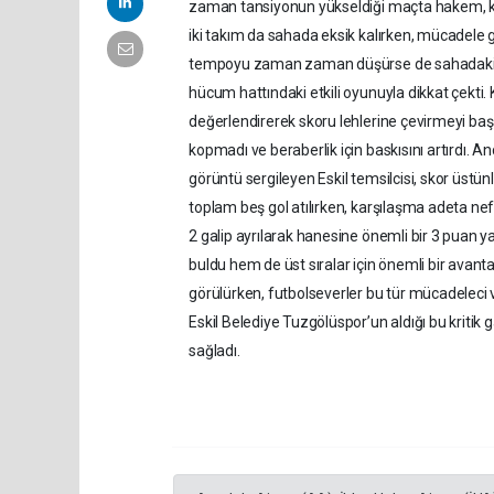
zaman tansiyonun yükseldiği maçta hakem, kon
iki takım da sahada eksik kalırken, mücadele g
tempoyu zaman zaman düşürse de sahadaki mü
hücum hattındaki etkili oyunuyla dikkat çekti. K
değerlendirerek skoru lehlerine çevirmeyi b
kopmadı ve beraberlik için baskısını artırdı.
görüntü sergileyen Eskil temsilcisi, skor üs
toplam beş gol atılırken, karşılaşma adeta nef
2 galip ayrılarak hanesine önemli bir 3 puan y
buldu hem de üst sıralar için önemli bir avan
görülürken, futbolseverler bu tür mücadeleci v
Eskil Belediye Tuzgölüspor’un aldığı bu kriti
sağladı.