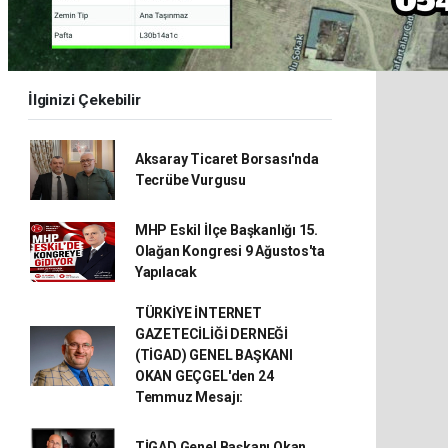
İlginizi Çekebilir
Aksaray Ticaret Borsası'nda
Tecrübe Vurgusu
MHP Eskil İlçe Başkanlığı 15.
Olağan Kongresi 9 Ağustos'ta
Yapılacak
TÜRKİYE İNTERNET
GAZETECİLİĞİ DERNEĞİ
(TİGAD) GENEL BAŞKANI
OKAN GEÇGEL'den 24
Temmuz Mesajı:
TİGAD Genel Başkanı Okan