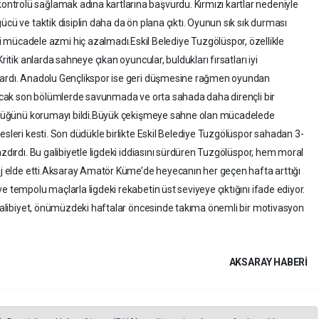
trolü sağlamak adına kartlarına başvurdu. Kırmızı kartlar nedeniyle
ücü ve taktik disiplin daha da ön plana çıktı. Oyunun sık sık durması
cadele azmi hiç azalmadı.Eskil Belediye Tuzgölüspor, özellikle
ritik anlarda sahneye çıkan oyuncular, buldukları fırsatları iyi
aşardı. Anadolu Gençlikspor ise geri düşmesine rağmen oyundan
 Ancak son bölümlerde savunmada ve orta sahada daha dirençli bir
tünlüğünü korumayı bildi.Büyük çekişmeye sahne olan mücadelede
esleri kesti. Son düdükle birlikte Eskil Belediye Tuzgölüspor sahadan 3-
azdırdı. Bu galibiyetle ligdeki iddiasını sürdüren Tuzgölüspor, hem moral
taj elde etti.Aksaray Amatör Küme’de heyecanın her geçen hafta arttığı
e tempolu maçlarla ligdeki rekabetin üst seviyeye çıktığını ifade ediyor.
k galibiyet, önümüzdeki haftalar öncesinde takıma önemli bir motivasyon
AKSARAY HABERİ