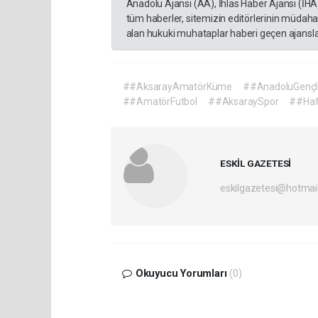
Anadolu Ajansı (AA), İhlas Haber Ajansı (İHA
tüm haberler, sitemizin editörlerinin müdaha
alan hukuki muhataplar haberi geçen ajanslar
##AksarayAmatörKüme
##AnadoluGençl
##AmatörFutbol
##AksaraySpor
##Haf
ESKİL GAZETESİ
eskilgazetesi@hotmai
Okuyucu Yorumları
(0)