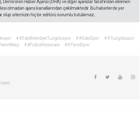
), Demirören Haber Ajansı (DHA) ve diğer ajanslar tarafından eklenen
lesi olmadan ajans kanallarından çekilmektedir. Bu haberlerde yer
 olup sitemizin hiç bir editörü sorumlu tutulamaz...
ikspor
##EskilBelediyeTuzgölüspor
##EskilSpor
##Tuzgölüspor
tanınMaçı
##FutbolHeyecanı
##YerelSpor
l.com