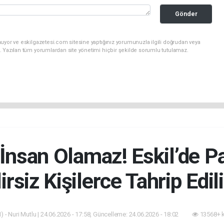
Gönder
uyor ve eskilgazetesi.com sitesine yaptığınız yorumunuzla ilgili doğrudan veya
. Yazılan tüm yorumlardan site yönetimi hiçbir şekilde sorumlu tutulamaz.
nsan Olamaz! Eskil’de Pa
irsiz Kişilerce Tahrip Edil
 - Nuri Mutlu | 24.06.2026 - 17:58, Güncelleme: 24.06.2026 - 18:02
13568+ 