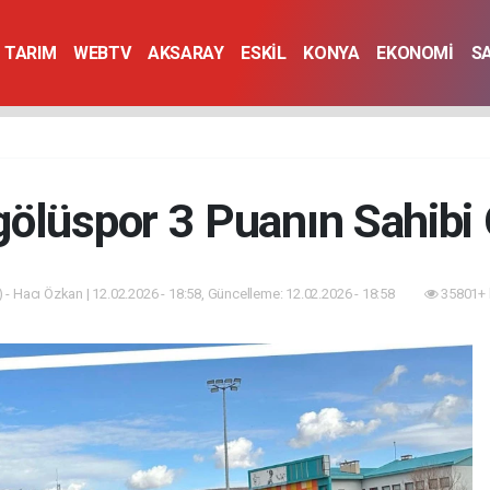
TARIM
WEBTV
AKSARAY
ESKİL
KONYA
EKONOMİ
S
ölüspor 3 Puanın Sahibi
 - Hacı Özkan | 12.02.2026 - 18:58, Güncelleme: 12.02.2026 - 18:58
35801+ 