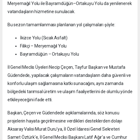
Meryemağıl Yolu ile Bayramdüğün–Ortakuyu Yolu da yenilenerek
vatandaşların hizmetine sunulacak.
Bu sezon tamamlanması planlanan yol çalışmaları şöyle:
İkizce Yolu (Sıcak Asfalt)
Filikçi – Meryemağıl Yolu
Bayramdüğün – Ortakuyu Yolu
İl Genel Meclis Üyeleri Necip Çeçen, Tayfur Başkan ve Mustafa
Güdendede, yapılacak çalışmaların vatandaşların daha güvenli ve
konforlu ulaşım sağlamasına katkı sunacağını, aynı zamanda
bölgedeki tarımsal üretim ve ulaşım faaliyetlerini de olumlu yönde
etkileyeceğini ifade etti.
Başkan, Çeçen ve Güdendede açıklamalarında, söz konusu
projelerin hayata geçirilmesine verdikleri desteklerden dolayı
Aksaray Valisi Murat Duru'ya, İl Özel İdaresi Genel Sekreteri
Samet Öztürk'e, İl Genel Meclisi Başkanı Latif Ağır'a ve Cumhur