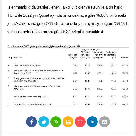
İşlenmemiş gıda ürünleri, enerji, alkollü içkiler ve tütün ile altın hariç
TÜFE'de 2022 yılı Şubat ayında bir önceki aya göre %3,87, bir önceki
yılın Aralık ayına göre %11,65, bir önceki yılın aynı ayına göre %47,01
ve on iki aylık ortalamalara göre %24,54 artış gerçekleşti.