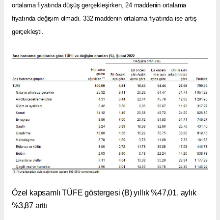
ortalama fiyatında düşüş gerçekleşirken, 24 maddenin ortalama
fiyatında değişim olmadı. 332 maddenin ortalama fiyatında ise artış
gerçekleşti.
Özel kapsamlı TÜFE göstergesi (B) yıllık %47,01, aylık
%3,87 arttı