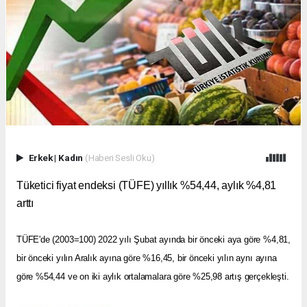
Erkek
|
Kadın
(Haberi Sesli Oku)
Tüketici fiyat endeksi (TÜFE) yıllık %54,44, aylık %4,81
arttı
TÜFE'de (2003=100) 2022 yılı Şubat ayında bir önceki aya göre %4,81,
bir önceki yılın Aralık ayına göre %16,45, bir önceki yılın aynı ayına
göre %54,44 ve on iki aylık ortalamalara göre %25,98 artış gerçekleşti.