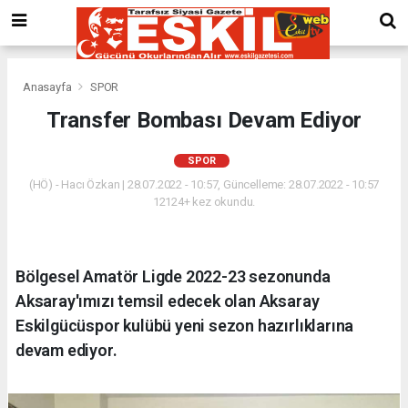
Anasayfa
SPOR
Transfer Bombası Devam Ediyor
SPOR
(HÖ) - Hacı Özkan | 28.07.2022 - 10:57, Güncelleme: 28.07.2022 - 10:57
12124+ kez okundu.
Bölgesel Amatör Ligde 2022-23 sezonunda
Aksaray'ımızı temsil edecek olan Aksaray
Eskilgücüspor kulübü yeni sezon hazırlıklarına
devam ediyor.