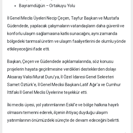
Bayramdüğün – Ortakuyu Yolu
İl Genel Meclis Üyeleri Necip Çeçen, Tayfur Başkan ve Mustafa
Güdendede, yapılacak çalışmaların vatandaşların daha güvenli ve
konforlu ulaşım sağlamasına katkı sunacağını, aynı zamanda
bölgedeki tarımsal üretim ve ulaşım faaliyetlerini de olumlu yönde
etkileyeceğini ifade etti.
Başkan, Çeçen ve Güdendede açıklamalarında, söz konusu
projelerin hayata geçirilmesine verdikleri desteklerden dolayı
Aksaray Valisi Murat Duru'ya, İl Özel İdaresi Genel Sekreteri
Samet Öztürk'e, İl Genel Meclisi Başkanı Latif Ağır'a ve Cumhur
İttifakı İl Genel Meclis Üyelerine teşekkür etti.
İki meclis üyesi, yol yatırımlarının Eskil'e ve bölge halkına hayırlı
olmasını temenni ederek, ilçenin ihtiyaç duyduğu ulaşım
yatırımlarının önümüzdeki süreçte de devam edeceğini belirtti.