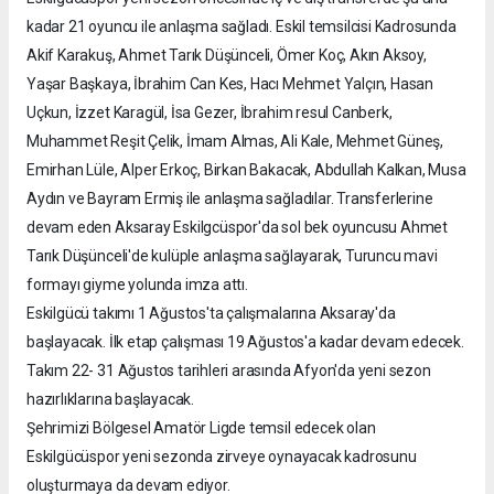
kadar 21 oyuncu ile anlaşma sağladı. Eskil temsilcisi Kadrosunda
Akif Karakuş, Ahmet Tarık Düşünceli, Ömer Koç, Akın Aksoy,
Yaşar Başkaya, İbrahim Can Kes, Hacı Mehmet Yalçın, Hasan
Uçkun, İzzet Karagül, İsa Gezer, İbrahim resul Canberk,
Muhammet Reşit Çelik, İmam Almas, Ali Kale, Mehmet Güneş,
Emirhan Lüle, Alper Erkoç, Birkan Bakacak, Abdullah Kalkan, Musa
Aydın ve Bayram Ermiş ile anlaşma sağladılar. Transferlerine
devam eden Aksaray Eskilgcüspor'da sol bek oyuncusu Ahmet
Tarık Düşünceli'de kulüple anlaşma sağlayarak, Turuncu mavi
formayı giyme yolunda imza attı.
Eskilgücü takımı 1 Ağustos'ta çalışmalarına Aksaray'da
başlayacak. İlk etap çalışması 19 Ağustos'a kadar devam edecek.
Takım 22- 31 Ağustos tarihleri arasında Afyon'da yeni sezon
hazırlıklarına başlayacak.
Şehrimizi Bölgesel Amatör Ligde temsil edecek olan
Eskilgücüspor yeni sezonda zirveye oynayacak kadrosunu
oluşturmaya da devam ediyor.