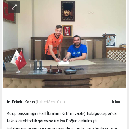
Erkek
|
Kadın
(Haberi Sesli Oku)
Kulüp başkanlığını Halil İbrahim Kırlı'nın yaptığı Eskilgücüspor'da
teknik direktörlük görevine ise İsa Doğan getirilmişti.
Eskilgücüspor yeni sezon öncesinde iç ve dış transferde şu ana