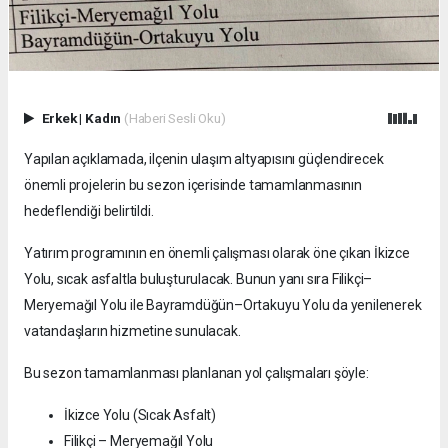
Erkek
|
Kadın
(Haberi Sesli Oku)
Yapılan açıklamada, ilçenin ulaşım altyapısını güçlendirecek
önemli projelerin bu sezon içerisinde tamamlanmasının
hedeflendiği belirtildi.
Yatırım programının en önemli çalışması olarak öne çıkan İkizce
Yolu, sıcak asfaltla buluşturulacak. Bunun yanı sıra Filikçi–
Meryemağıl Yolu ile Bayramdüğün–Ortakuyu Yolu da yenilenerek
vatandaşların hizmetine sunulacak.
Bu sezon tamamlanması planlanan yol çalışmaları şöyle:
İkizce Yolu (Sıcak Asfalt)
Filikçi – Meryemağıl Yolu