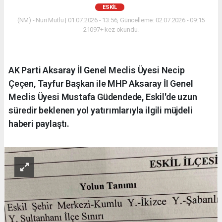
ESKİL
(NM) - Nuri Mutlu | 01.07.2026 - 13:56, Güncelleme: 02.07.2026 - 09:15
21097+ kez okundu.
AK Parti Aksaray İl Genel Meclis Üyesi Necip
Çeçen, Tayfur Başkan ile MHP Aksaray İl Genel
Meclis Üyesi Mustafa Güdendede, Eskil'de uzun
süredir beklenen yol yatırımlarıyla ilgili müjdeli
haberi paylaştı.