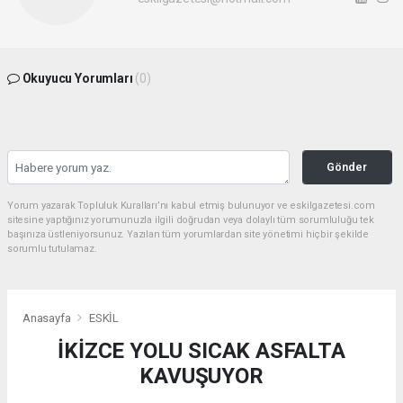
Okuyucu Yorumları
(0)
Gönder
Yorum yazarak Topluluk Kuralları’nı kabul etmiş bulunuyor ve eskilgazetesi.com
sitesine yaptığınız yorumunuzla ilgili doğrudan veya dolaylı tüm sorumluluğu tek
başınıza üstleniyorsunuz. Yazılan tüm yorumlardan site yönetimi hiçbir şekilde
sorumlu tutulamaz.
Anasayfa
ESKİL
İKİZCE YOLU SICAK ASFALTA
KAVUŞUYOR