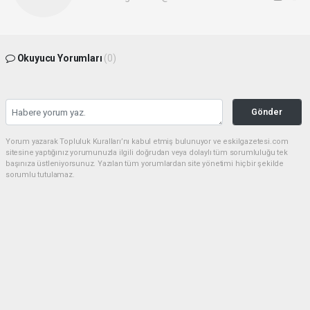
Okuyucu Yorumları
(0)
Gönder
Yorum yazarak Topluluk Kuralları’nı kabul etmiş bulunuyor ve eskilgazetesi.com
sitesine yaptığınız yorumunuzla ilgili doğrudan veya dolaylı tüm sorumluluğu tek
başınıza üstleniyorsunuz. Yazılan tüm yorumlardan site yönetimi hiçbir şekilde
sorumlu tutulamaz.
Anasayfa
ESKİL
Eski Başkan Adayından Eskil
Belediyesi'ne Sert Eleştiriler
ESKİL