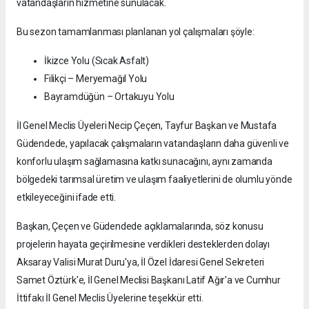
vatandaşların hizmetine sunulacak.
Bu sezon tamamlanması planlanan yol çalışmaları şöyle:
İkizce Yolu (Sıcak Asfalt)
Filikçi – Meryemağıl Yolu
Bayramdüğün – Ortakuyu Yolu
İl Genel Meclis Üyeleri Necip Çeçen, Tayfur Başkan ve Mustafa
Güdendede, yapılacak çalışmaların vatandaşların daha güvenli ve
konforlu ulaşım sağlamasına katkı sunacağını, aynı zamanda
bölgedeki tarımsal üretim ve ulaşım faaliyetlerini de olumlu yönde
etkileyeceğini ifade etti.
Başkan, Çeçen ve Güdendede açıklamalarında, söz konusu
projelerin hayata geçirilmesine verdikleri desteklerden dolayı
Aksaray Valisi Murat Duru'ya, İl Özel İdaresi Genel Sekreteri
Samet Öztürk'e, İl Genel Meclisi Başkanı Latif Ağır'a ve Cumhur
İttifakı İl Genel Meclis Üyelerine teşekkür etti.