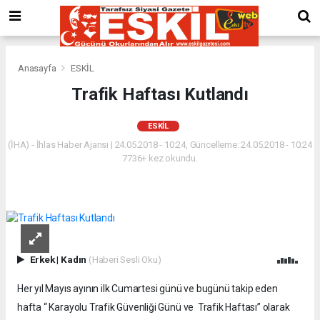
Anasayfa
ESKİL
Trafik Haftası Kutlandı
ESKİL
(İHA) - İhlas Haber Ajansı | 24.05.2018 - 10:24, Güncelleme: 24.05.2018 - 10:24
7736+ kez okundu.
Erkek
|
Kadın
(Haberi Sesli Oku)
Her yıl Mayıs ayının ilk Cumartesi günü ve bugünü takip eden
hafta “ Karayolu Trafik Güvenliği Günü ve Trafik Haftası” olarak