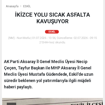
Anasayfa
ESKİL
İKİZCE YOLU SICAK ASFALTA
KAVUŞUYOR
ESKİL
(NM) - Nuri Mutlu | 01.07.2026 - 13:56, Güncelleme: 02.07.2026 - 09:15
21344+ kez okundu.
AK Parti Aksaray İl Genel Meclis Üyesi Necip
Çeçen, Tayfur Başkan ile MHP Aksaray İl Genel
Meclis Üyesi Mustafa Güdendede, Eskil'de uzun
süredir beklenen yol yatırımlarıyla ilgili müjdeli
haberi paylaştı.