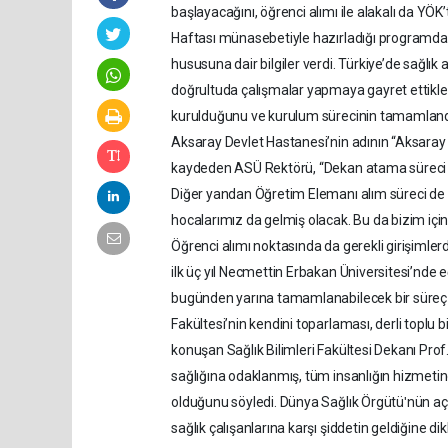
başlayacağını, öğrenci alımı ile alakalı da YÖK’
Haftası münasebetiyle hazırladığı programda k
hususuna dair bilgiler verdi. Türkiye’de sağlık a
doğrultuda çalışmalar yapmaya gayret ettikler
kurulduğunu ve kurulum sürecinin tamamlandığ
Aksaray Devlet Hastanesi’nin adının “Aksaray
kaydeden ASÜ Rektörü, “Dekan atama süreci d
Diğer yandan Öğretim Elemanı alım süreci de baş
hocalarımız da gelmiş olacak. Bu da bizim iç
Öğrenci alımı noktasında da gerekli girişimle
ilk üç yıl Necmettin Erbakan Üniversitesi’nde 
bugünden yarına tamamlanabilecek bir süreç ol
Fakültesi’nin kendini toparlaması, derli toplu b
konuşan Sağlık Bilimleri Fakültesi Dekanı Prof. 
sağlığına odaklanmış, tüm insanlığın hizmeti
olduğunu söyledi. Dünya Sağlık Örgütüʹnün a
sağlık çalışanlarına karşı şiddetin geldiğine