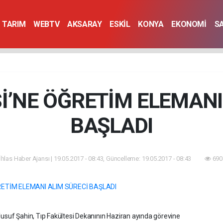
TARIM
WEBTV
AKSARAY
ESKİL
KONYA
EKONOMİ
S
Sİ’NE ÖĞRETİM ELEMANI
BAŞLADI
İhlas Haber Ajansı | 19.05.2017 - 08:43, Güncelleme: 19.05.2017 - 08:43
690
Yusuf Şahin, Tıp Fakültesi Dekanının Haziran ayında görevine