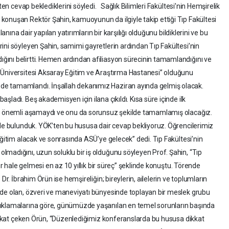
ten cevap beklediklerini söyledi. Sağlık Bilimleri Fakültesi’nin Hemşirelik
onuşan Rektör Şahin, kamuoyunun da ilgiyle takip ettiği Tıp Fakültesi
lanına dair yapılan yatırımların bir karşılığı olduğunu bildiklerini ve bu
ini söyleyen Şahin, samimi gayretlerin ardından Tıp Fakültesi’nin
ını belirtti. Hemen ardından afiliasyon sürecinin tamamlandığını ve
 Üniversitesi Aksaray Eğitim ve Araştırma Hastanesi” olduğunu
e tamamlandı. İnşallah dekanımız Haziran ayında gelmiş olacak.
ladı. Beş akademisyen için ilana çıkıldı. Kısa süre içinde ilk
in önemli aşamaydı ve onu da sorunsuz şekilde tamamlamış olacağız.
rde bulunduk. YÖK’ten bu hususa dair cevap bekliyoruz. Öğrencilerimiz
eğitim alacak ve sonrasında ASÜ’ye gelecek” dedi. Tıp Fakültesi’nin
madığını, uzun soluklu bir iş olduğunu söyleyen Prof. Şahin, “Tıp
ir hale gelmesi en az 10 yıllık bir süreç” şeklinde konuştu. Törende
Dr. İbrahim Örün ise hemşireliğin; bireylerin, ailelerin ve toplumların
nde olan, özveri ve maneviyatı bünyesinde toplayan bir meslek grubu
çıklamalarına göre, günümüzde yaşanılan en temel sorunların başında
 dikkat çeken Örün, “Düzenlediğimiz konferanslarda bu hususa dikkat