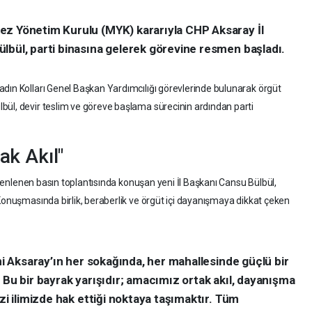
ez Yönetim Kurulu (MYK) kararıyla CHP Aksaray İl
lbül, parti binasına gelerek görevine resmen başladı.
dın Kolları Genel Başkan Yardımcılığı görevlerinde bulunarak örgüt
bül, devir teslim ve göreve başlama sürecinin ardından parti
ak Akıl"
düzenlenen basın toplantısında konuşan yeni İl Başkanı Cansu Bülbül,
 Konuşmasında birlik, beraberlik ve örgüt içi dayanışmaya dikkat çeken
ini Aksaray’ın her sokağında, her mahallesinde güçlü bir
 Bu bir bayrak yarışıdır; amacımız ortak akıl, dayanışma
zi ilimizde hak ettiği noktaya taşımaktır. Tüm