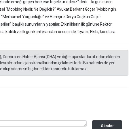
esinde emeği geçen herkese teşekkür ederiz” dedi. İki gün süren
üksel “Mobbing Nedir, Ne Değildir?” Avukat Berkant Göçer “Mobbingin
anlı “Merhamet Yorgunluğu” ve Hemşire Derya Coşkun Göçer
eri” başlıklı sunumlarını yaptılar. Etkinliklerin ilk gününe Rektör
 katıldı ve ilk gün konferansları öncesinde Tiyatro Ekibi, konulara
), Demirören Haber Ajansı (DHA) ve diğer ajanslar tarafından eklenen
lesi olmadan ajans kanallarından çekilmektedir. Bu haberlerde yer
 olup sitemizin hiç bir editörü sorumlu tutulamaz...
Gönder