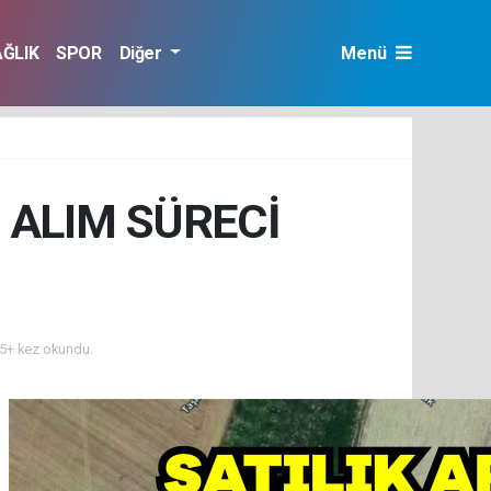
AĞLIK
SPOR
Diğer
Menü
 ALIM SÜRECİ
5+ kez okundu.