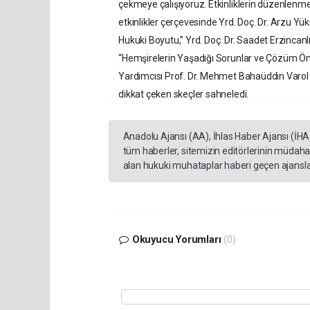
çekmeye çalışıyoruz. Etkinliklerin düzenlenm
etkinlikler çerçevesinde Yrd. Doç. Dr. Arzu Y
Hukuki Boyutu,” Yrd. Doç. Dr. Saadet Erzinc
“Hemşirelerin Yaşadığı Sorunlar ve Çözüm Öneril
Yardımcısı Prof. Dr. Mehmet Bahaüddin Varol da
dikkat çeken skeçler sahneledi.
Anadolu Ajansı (AA), İhlas Haber Ajansı (İHA
tüm haberler, sitemizin editörlerinin müdaha
alan hukuki muhataplar haberi geçen ajanslar
Okuyucu Yorumları
(0)