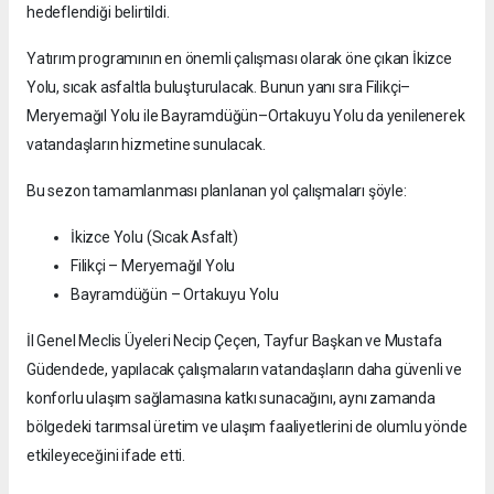
hedeflendiği belirtildi.
Yatırım programının en önemli çalışması olarak öne çıkan İkizce
Yolu, sıcak asfaltla buluşturulacak. Bunun yanı sıra Filikçi–
Meryemağıl Yolu ile Bayramdüğün–Ortakuyu Yolu da yenilenerek
vatandaşların hizmetine sunulacak.
Bu sezon tamamlanması planlanan yol çalışmaları şöyle:
İkizce Yolu (Sıcak Asfalt)
Filikçi – Meryemağıl Yolu
Bayramdüğün – Ortakuyu Yolu
İl Genel Meclis Üyeleri Necip Çeçen, Tayfur Başkan ve Mustafa
Güdendede, yapılacak çalışmaların vatandaşların daha güvenli ve
konforlu ulaşım sağlamasına katkı sunacağını, aynı zamanda
bölgedeki tarımsal üretim ve ulaşım faaliyetlerini de olumlu yönde
etkileyeceğini ifade etti.