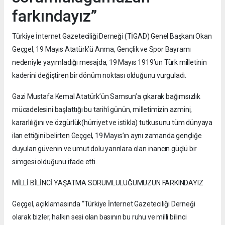
farkındayız”
Türkiye İnternet Gazeteciliği Derneği (TİGAD) Genel Başkanı Okan
Geçgel, 19 Mayıs Atatürk’ü Anma, Gençlik ve Spor Bayramı
nedeniyle yayımladığı mesajda, 19 Mayıs 1919’un Türk milletinin
kaderini değiştiren bir dönüm noktası olduğunu vurguladı.
Gazi Mustafa Kemal Atatürk’ün Samsun’a çıkarak bağımsızlık
mücadelesini başlattığı bu tarihî günün, milletimizin azmini,
kararlılığını ve özgürlük(hürriyet ve istikla) tutkusunu tüm dünyaya
ilan ettiğini belirten Geçgel, 19 Mayıs’ın aynı zamanda gençliğe
duyulan güvenin ve umut dolu yarınlara olan inancın güçlü bir
simgesi olduğunu ifade etti.
MİLLİ BİLİNCİ YAŞATMA SORUMLULUĞUMUZUN FARKINDAYIZ
Geçgel, açıklamasında “Türkiye İnternet Gazeteciliği Derneği
olarak bizler, halkın sesi olan basının bu ruhu ve milli bilinci