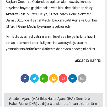
Başkan, Çeçen ve Güdendede açıklamalarında, söz konusu
projelerin hayata geçirilmesine verdikleri desteklerden dolayı
Aksaray Valisi Murat Duru'ya, İl Özel İdaresi Genel Sekreteri
Samet Öztürk'e, İl Genel Meclisi Başkanı Latif Ağır'a ve Cumhur
İttifakı İl Genel Meclis Üyelerine teşekkür etti.
İki meclis üyesi, yol yatırımlarının Eskil'e ve bölge halkına hayırlı
olmasını temenni ederek, ilçenin ihtiyaç duyduğu ulaşım
yatırımlarının önümüzdeki süreçte de devam edeceğini belirtti.
AKSARAY HABERİ
Anadolu Ajansı (AA), İhlas Haber Ajansı (İHA), Demirören
Haber Ajansı (DHA) ve diğer ajanslar tarafından eklenen tüm