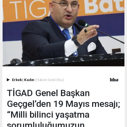
Erkek
|
Kadın
(Haberi Sesli Oku)
TİGAD Genel Başkan
Geçgel’den 19 Mayıs mesajı;
“Milli bilinci yaşatma
sorumluluğumuzun