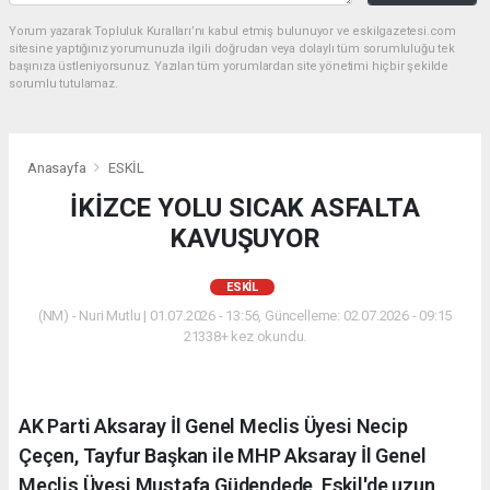
Yorum yazarak Topluluk Kuralları’nı kabul etmiş bulunuyor ve eskilgazetesi.com
sitesine yaptığınız yorumunuzla ilgili doğrudan veya dolaylı tüm sorumluluğu tek
başınıza üstleniyorsunuz. Yazılan tüm yorumlardan site yönetimi hiçbir şekilde
sorumlu tutulamaz.
Anasayfa
ESKİL
İKİZCE YOLU SICAK ASFALTA
KAVUŞUYOR
ESKİL
(NM) - Nuri Mutlu | 01.07.2026 - 13:56, Güncelleme: 02.07.2026 - 09:15
21338+ kez okundu.
AK Parti Aksaray İl Genel Meclis Üyesi Necip
Çeçen, Tayfur Başkan ile MHP Aksaray İl Genel
Meclis Üyesi Mustafa Güdendede, Eskil'de uzun