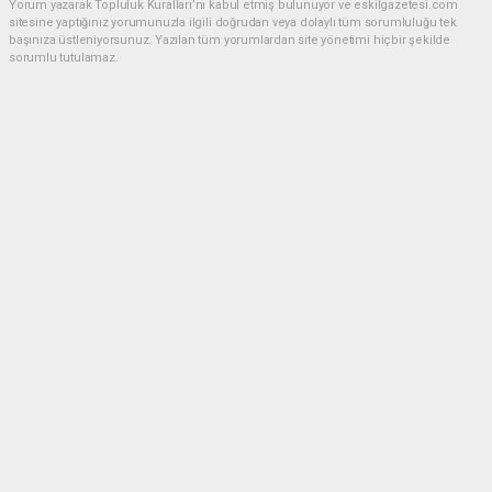
Yorum yazarak Topluluk Kuralları’nı kabul etmiş bulunuyor ve eskilgazetesi.com
sitesine yaptığınız yorumunuzla ilgili doğrudan veya dolaylı tüm sorumluluğu tek
başınıza üstleniyorsunuz. Yazılan tüm yorumlardan site yönetimi hiçbir şekilde
sorumlu tutulamaz.
Anasayfa
ESKİL
Eski Başkan Adayından Eskil
Belediyesi'ne Sert Eleştiriler
ESKİL
(NM) - Nuri Mutlu | 20.07.2026 - 18:41, Güncelleme: 20.07.2026 - 20:11
19024 kez okundu.
Eskil'de yerel siyasette dikkat çeken bir açıklama
yapıldı.