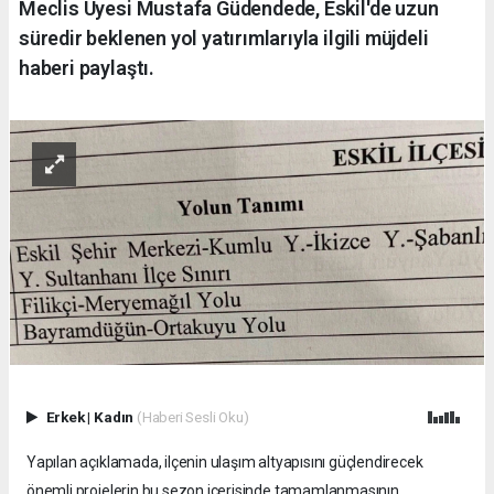
Meclis Üyesi Mustafa Güdendede, Eskil'de uzun
süredir beklenen yol yatırımlarıyla ilgili müjdeli
haberi paylaştı.
Erkek
|
Kadın
(Haberi Sesli Oku)
Yapılan açıklamada, ilçenin ulaşım altyapısını güçlendirecek
önemli projelerin bu sezon içerisinde tamamlanmasının