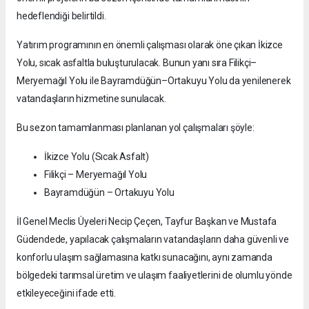
hedeflendiği belirtildi.
Yatırım programının en önemli çalışması olarak öne çıkan İkizce
Yolu, sıcak asfaltla buluşturulacak. Bunun yanı sıra Filikçi–
Meryemağıl Yolu ile Bayramdüğün–Ortakuyu Yolu da yenilenerek
vatandaşların hizmetine sunulacak.
Bu sezon tamamlanması planlanan yol çalışmaları şöyle:
İkizce Yolu (Sıcak Asfalt)
Filikçi – Meryemağıl Yolu
Bayramdüğün – Ortakuyu Yolu
İl Genel Meclis Üyeleri Necip Çeçen, Tayfur Başkan ve Mustafa
Güdendede, yapılacak çalışmaların vatandaşların daha güvenli ve
konforlu ulaşım sağlamasına katkı sunacağını, aynı zamanda
bölgedeki tarımsal üretim ve ulaşım faaliyetlerini de olumlu yönde
etkileyeceğini ifade etti.