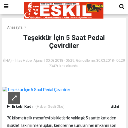
Anasayfa
Teşekkür İçin 5 Saat Pedal
Çevirdiler
(İHA) - İhlas Haber Ajansı | 30.03.2018 - 06:29, Güncelleme: 30.03.2018 - 06:29
7347+ kez okundu.
Erkek
|
Kadın
(Haberi Sesli Oku)
70 kilometrelik mesafeyi bisikletlerle yaklaşık 5 saatte kat eden
Bisiklet Takımı mensupları, kendilerine sunulan her imkânın son