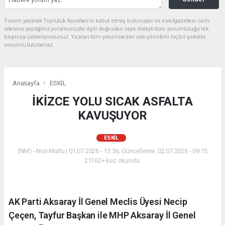
Yorum yazarak Topluluk Kuralları’nı kabul etmiş bulunuyor ve eskilgazetesi.com
sitesine yaptığınız yorumunuzla ilgili doğrudan veya dolaylı tüm sorumluluğu tek
başınıza üstleniyorsunuz. Yazılan tüm yorumlardan site yönetimi hiçbir şekilde
sorumlu tutulamaz.
Anasayfa
ESKİL
İKİZCE YOLU SICAK ASFALTA
KAVUŞUYOR
ESKİL
(NM) - Nuri Mutlu | 01.07.2026 - 13:56, Güncelleme: 02.07.2026 - 09:15
21162+ kez okundu.
AK Parti Aksaray İl Genel Meclis Üyesi Necip
Çeçen, Tayfur Başkan ile MHP Aksaray İl Genel