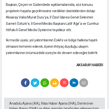
Başkan, Çeçen ve Güdendede açıklamalarında, söz konusu
projelerin hayata geçirilmesine verdikleri desteklerden dolayı
Aksaray Valisi Murat Duru'ya, İl Özel İdaresi Genel Sekreteri
Samet Öztürk'e, İl Genel Meclisi Başkanı Latif Ağır'a ve Cumhur
İttifakı İl Genel Meclis Üyelerine teşekkür etti.
İki meclis üyesi, yol yatırımlarının Eskil'e ve bölge halkına hayırlı
olmasını temenni ederek, ilçenin ihtiyaç duyduğu ulaşım
yatırımlarının önümüzdeki süreçte de devam edeceğini belirtti.
AKSARAY HABERİ
Anadolu Ajansı (AA), İhlas Haber Ajansı (İHA), Demirören
Haber Ajansı (DHA) ve diğer ajanslar tarafından eklenen tüm