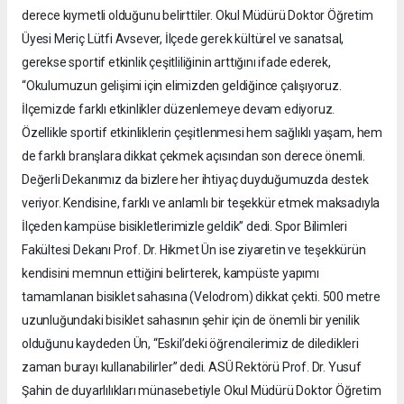
derece kıymetli olduğunu belirttiler. Okul Müdürü Doktor Öğretim
Üyesi Meriç Lütfi Avsever, İlçede gerek kültürel ve sanatsal,
gerekse sportif etkinlik çeşitliliğinin arttığını ifade ederek,
“Okulumuzun gelişimi için elimizden geldiğince çalışıyoruz.
İlçemizde farklı etkinlikler düzenlemeye devam ediyoruz.
Özellikle sportif etkinliklerin çeşitlenmesi hem sağlıklı yaşam, hem
de farklı branşlara dikkat çekmek açısından son derece önemli.
Değerli Dekanımız da bizlere her ihtiyaç duyduğumuzda destek
veriyor. Kendisine, farklı ve anlamlı bir teşekkür etmek maksadıyla
İlçeden kampüse bisikletlerimizle geldik” dedi. Spor Bilimleri
Fakültesi Dekanı Prof. Dr. Hikmet Ün ise ziyaretin ve teşekkürün
kendisini memnun ettiğini belirterek, kampüste yapımı
tamamlanan bisiklet sahasına (Velodrom) dikkat çekti. 500 metre
uzunluğundaki bisiklet sahasının şehir için de önemli bir yenilik
olduğunu kaydeden Ün, “Eskil’deki öğrencilerimiz de diledikleri
zaman burayı kullanabilirler” dedi. ASÜ Rektörü Prof. Dr. Yusuf
Şahin de duyarlılıkları münasebetiyle Okul Müdürü Doktor Öğretim