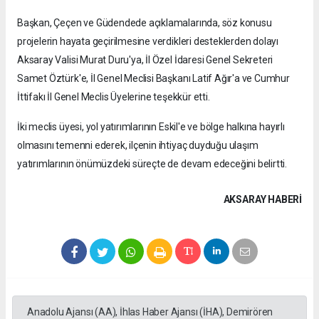
Başkan, Çeçen ve Güdendede açıklamalarında, söz konusu
projelerin hayata geçirilmesine verdikleri desteklerden dolayı
Aksaray Valisi Murat Duru'ya, İl Özel İdaresi Genel Sekreteri
Samet Öztürk'e, İl Genel Meclisi Başkanı Latif Ağır'a ve Cumhur
İttifakı İl Genel Meclis Üyelerine teşekkür etti.
İki meclis üyesi, yol yatırımlarının Eskil'e ve bölge halkına hayırlı
olmasını temenni ederek, ilçenin ihtiyaç duyduğu ulaşım
yatırımlarının önümüzdeki süreçte de devam edeceğini belirtti.
AKSARAY HABERİ
Anadolu Ajansı (AA), İhlas Haber Ajansı (İHA), Demirören