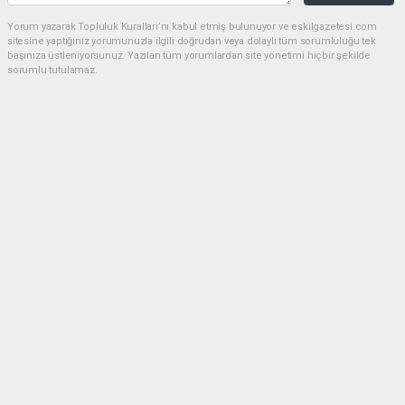
Yorum yazarak Topluluk Kuralları’nı kabul etmiş bulunuyor ve eskilgazetesi.com
sitesine yaptığınız yorumunuzla ilgili doğrudan veya dolaylı tüm sorumluluğu tek
başınıza üstleniyorsunuz. Yazılan tüm yorumlardan site yönetimi hiçbir şekilde
sorumlu tutulamaz.
Anasayfa
ESKİL
Eski Başkan Adayından Eskil
Belediyesi'ne Sert Eleştiriler
ESKİL
(NM) - Nuri Mutlu | 20.07.2026 - 18:41, Güncelleme: 20.07.2026 - 20:11
16483 kez okundu.
Eskil'de yerel siyasette dikkat çeken bir açıklama
yapıldı.