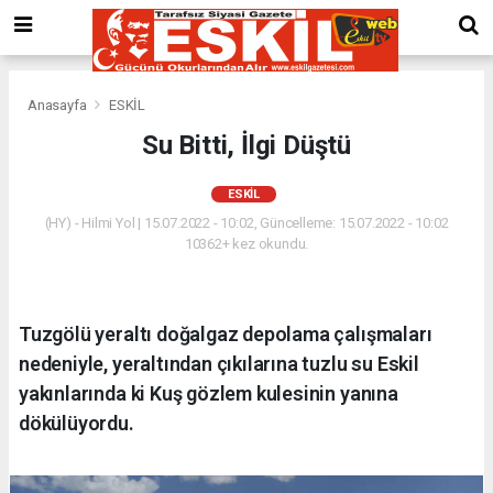
Anasayfa
ESKİL
Su Bitti, İlgi Düştü
ESKİL
(HY) - Hilmi Yol | 15.07.2022 - 10:02, Güncelleme: 15.07.2022 - 10:02
10362+ kez okundu.
Tuzgölü yeraltı doğalgaz depolama çalışmaları
nedeniyle, yeraltından çıkılarına tuzlu su Eskil
yakınlarında ki Kuş gözlem kulesinin yanına
dökülüyordu.