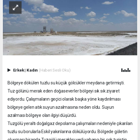
Erkek
|
Kadın
(Haberi Sesli Oku)
Bölgeye dökülen tuzlu su küçük gölcükler meydana getirmişti.
Tuz gölünü merak eden doğaseverler bölgeyi sık sık ziyaret
ediyordu. Çalışmaların geçici olarak başka yöne kaydırılması
bölgeye gelen atık suyun azalmasına neden oldu. Suyun
azalması bölgeye olan ilgiyi düşürdü.
Tuzgölü yeraltı doğalgaz depolama çalışmaları nedeniyle çıkarılan
tuzlu su borularla Eskil yakınlarına dökülüyordu. Bölgede göletin
oluşması biranda Tuzgölü meraklısı yerli yabancı bir çok turistin