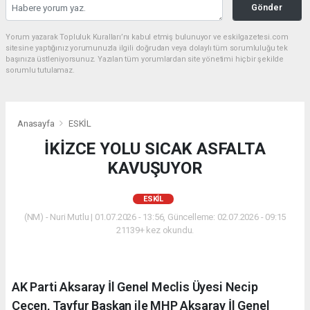
Gönder
Yorum yazarak Topluluk Kuralları’nı kabul etmiş bulunuyor ve eskilgazetesi.com
sitesine yaptığınız yorumunuzla ilgili doğrudan veya dolaylı tüm sorumluluğu tek
başınıza üstleniyorsunuz. Yazılan tüm yorumlardan site yönetimi hiçbir şekilde
sorumlu tutulamaz.
Anasayfa
ESKİL
İKİZCE YOLU SICAK ASFALTA
KAVUŞUYOR
ESKİL
(NM) - Nuri Mutlu | 01.07.2026 - 13:56, Güncelleme: 02.07.2026 - 09:15
21139+ kez okundu.
AK Parti Aksaray İl Genel Meclis Üyesi Necip
Çeçen, Tayfur Başkan ile MHP Aksaray İl Genel