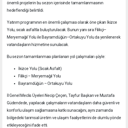
önemli projelerin bu sezon içerisinde tamamlanmasının
hedeflendiği belirtildi.
Yatırım programının en önemli çalışması olarak öne çıkan İkizce
Yolu, sıcak asfaltla buluşturulacak. Bunun yanı sıra Filikçi–
Meryemağıl Yolu ile Bayramdüğün–Ortakuyu Yolu da yenilenerek
vatandaşların hizmetine sunulacak.
Bu sezon tamamlanması planlanan yol çalışmaları şöyle:
İkizce Yolu (Sıcak Asfalt)
Filikçi – Meryemağıl Yolu
Bayramdüğün – Ortakuyu Yolu
İl Genel Meclis Üyeleri Necip Çeçen, Tayfur Başkan ve Mustafa
Güdendede, yapılacak çalışmaların vatandaşların daha güvenli ve
konforlu ulaşım sağlamasına katkı sunacağını, aynı zamanda
bölgedeki tarımsal üretim ve ulaşım faaliyetlerini de olumlu yönde
etkileyeceğini ifade etti.