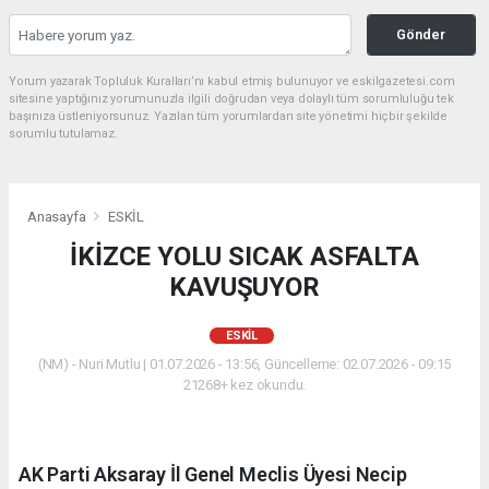
Gönder
Yorum yazarak Topluluk Kuralları’nı kabul etmiş bulunuyor ve eskilgazetesi.com
sitesine yaptığınız yorumunuzla ilgili doğrudan veya dolaylı tüm sorumluluğu tek
başınıza üstleniyorsunuz. Yazılan tüm yorumlardan site yönetimi hiçbir şekilde
sorumlu tutulamaz.
Anasayfa
ESKİL
İKİZCE YOLU SICAK ASFALTA
KAVUŞUYOR
ESKİL
(NM) - Nuri Mutlu | 01.07.2026 - 13:56, Güncelleme: 02.07.2026 - 09:15
21268+ kez okundu.
AK Parti Aksaray İl Genel Meclis Üyesi Necip