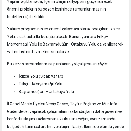
Yapılan açıklamada, ilçenin ulaşım altyapısını güçlendirecek
önemli projelerin bu sezon içerisinde tamamlanmasının
hedeflendiği belirtildi.
Yatırım programının en önemli çalışması olarak öne çıkan İkizce
Yolu, sıcak asfaltla buluşturulacak. Bunun yanı sıra Filikçi–
Meryemağıl Yolu ile Bayramdüğün–Ortakuyu Yolu da yenilenerek
vatandaşların hizmetine sunulacak.
Bu sezon tamamlanması planlanan yol çalışmaları şöyle:
İkizce Yolu (Sıcak Asfalt)
Filikçi – Meryemağıl Yolu
Bayramdüğün – Ortakuyu Yolu
İl Genel Meclis Üyeleri Necip Çeçen, Tayfur Başkan ve Mustafa
Güdendede, yapılacak çalışmaların vatandaşların daha güvenli ve
konforlu ulaşım sağlamasına katkı sunacağını, aynı zamanda
bölgedeki tarımsal üretim ve ulaşım faaliyetlerini de olumlu yönde