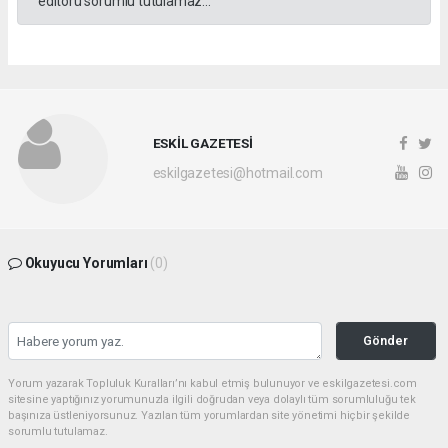
editörü sorumlu tutulamaz...
ESKİL GAZETESİ
eskilgazetesi@hotmail.com
Okuyucu Yorumları
(0)
Gönder
Yorum yazarak Topluluk Kuralları’nı kabul etmiş bulunuyor ve eskilgazetesi.com
sitesine yaptığınız yorumunuzla ilgili doğrudan veya dolaylı tüm sorumluluğu tek
başınıza üstleniyorsunuz. Yazılan tüm yorumlardan site yönetimi hiçbir şekilde
sorumlu tutulamaz.