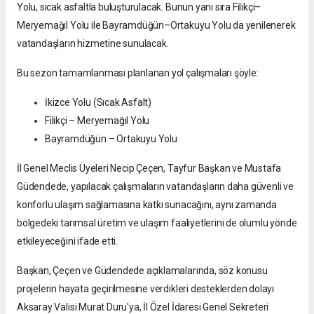
Yolu, sıcak asfaltla buluşturulacak. Bunun yanı sıra Filikçi–
Meryemağıl Yolu ile Bayramdüğün–Ortakuyu Yolu da yenilenerek
vatandaşların hizmetine sunulacak.
Bu sezon tamamlanması planlanan yol çalışmaları şöyle:
İkizce Yolu (Sıcak Asfalt)
Filikçi – Meryemağıl Yolu
Bayramdüğün – Ortakuyu Yolu
İl Genel Meclis Üyeleri Necip Çeçen, Tayfur Başkan ve Mustafa
Güdendede, yapılacak çalışmaların vatandaşların daha güvenli ve
konforlu ulaşım sağlamasına katkı sunacağını, aynı zamanda
bölgedeki tarımsal üretim ve ulaşım faaliyetlerini de olumlu yönde
etkileyeceğini ifade etti.
Başkan, Çeçen ve Güdendede açıklamalarında, söz konusu
projelerin hayata geçirilmesine verdikleri desteklerden dolayı
Aksaray Valisi Murat Duru'ya, İl Özel İdaresi Genel Sekreteri