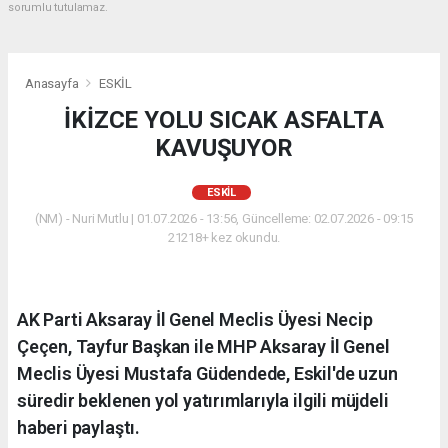
sorumlu tutulamaz.
Anasayfa
ESKİL
İKİZCE YOLU SICAK ASFALTA
KAVUŞUYOR
ESKİL
(NM) - Nuri Mutlu | 01.07.2026 - 13:56, Güncelleme: 02.07.2026 - 09:15
21218+ kez okundu.
AK Parti Aksaray İl Genel Meclis Üyesi Necip
Çeçen, Tayfur Başkan ile MHP Aksaray İl Genel
Meclis Üyesi Mustafa Güdendede, Eskil'de uzun
süredir beklenen yol yatırımlarıyla ilgili müjdeli
haberi paylaştı.