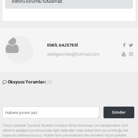
editörü sorumlu tutulamaz...
ESKİL GAZETESİ
eskilgazetesi@hotmail.com
Okuyucu Yorumları
(0)
Gönder
Yorum yazarak Topluluk Kuralları’nı kabul etmiş bulunuyor ve eskilgazetesi.com
sitesine yaptığınız yorumunuzla ilgili doğrudan veya dolaylı tüm sorumluluğu tek
başınıza üstleniyorsunuz. Yazılan tüm yorumlardan site yönetimi hiçbir şekilde