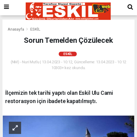
Anasayfa
ESKİL
Sorun Temelden Çözülecek
ESKİL
(NM) - Nuri Mutlu | 13.04.2023 - 10:12, Güncelleme: 13.04.2023 - 10:12
10303+ kez okundu.
İlçemizin tek tarihi yapıtı olan Eskil Ulu Cami
restorasyon için ibadete kapatılmıştı.