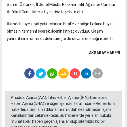
Samet Öztürk'e, İl Genel Meclisi Başkanı Latif Ağır'a ve Cumhur
İttifakı İl Genel Meclis Üyelerine teşekkür etti.
İki meclis üyesi, yol yatırımlarının Eskil'e ve bölge halkına hayırlı
olmasını temenni ederek, ilçenin ihtiyaç duyduğu ulaşım
yatırımlarının önümüzdeki süreçte de devam edeceğini belirtti.
AKSARAY HABERİ
Anadolu Ajansı (AA), İhlas Haber Ajansı (İHA), Demirören
Haber Ajansı (DHA) ve diğer ajanslar tarafından eklenen tüm
haberler, sitemizin editörlerinin müdahalesi olmadan ajans
kanallarından çekilmektedir. Bu haberlerde yer alan hukuki
muhataplar haberi geçen ajanslar olup sitemizin hiç bir