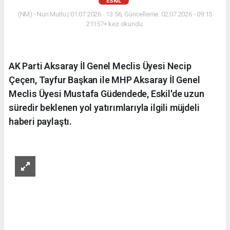
ESKİL
(NM) - Nuri Mutlu | 01.07.2026 - 13:56, Güncelleme: 02.07.2026 - 09:15
21157+ kez okundu.
AK Parti Aksaray İl Genel Meclis Üyesi Necip
Çeçen, Tayfur Başkan ile MHP Aksaray İl Genel
Meclis Üyesi Mustafa Güdendede, Eskil'de uzun
süredir beklenen yol yatırımlarıyla ilgili müjdeli
haberi paylaştı.