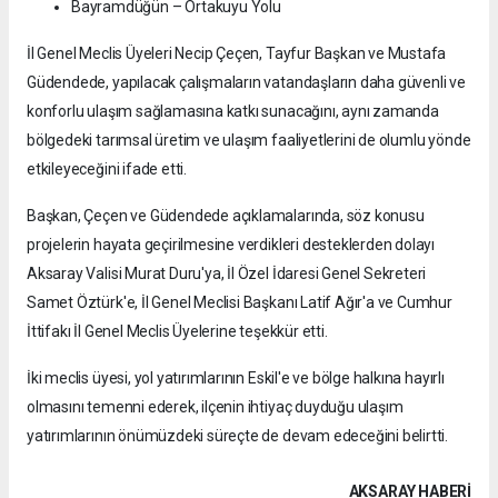
Bayramdüğün – Ortakuyu Yolu
İl Genel Meclis Üyeleri Necip Çeçen, Tayfur Başkan ve Mustafa
Güdendede, yapılacak çalışmaların vatandaşların daha güvenli ve
konforlu ulaşım sağlamasına katkı sunacağını, aynı zamanda
bölgedeki tarımsal üretim ve ulaşım faaliyetlerini de olumlu yönde
etkileyeceğini ifade etti.
Başkan, Çeçen ve Güdendede açıklamalarında, söz konusu
projelerin hayata geçirilmesine verdikleri desteklerden dolayı
Aksaray Valisi Murat Duru'ya, İl Özel İdaresi Genel Sekreteri
Samet Öztürk'e, İl Genel Meclisi Başkanı Latif Ağır'a ve Cumhur
İttifakı İl Genel Meclis Üyelerine teşekkür etti.
İki meclis üyesi, yol yatırımlarının Eskil'e ve bölge halkına hayırlı
olmasını temenni ederek, ilçenin ihtiyaç duyduğu ulaşım
yatırımlarının önümüzdeki süreçte de devam edeceğini belirtti.
AKSARAY HABERİ