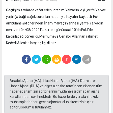
Geçtiğimiz yıllarda vefat eden İbrahim Yalvaç'ın eşi Şerife Yalvaç
yaşlılığa bağlı sağlık sorunları nedeniyle hayatını kaybetti. Eski
ambulans şoförlerinden İlhami Yalvaç'ın annesi Şerife Yalvaç'ın
cenazesi 04/08/2020 Pazartesi günü saat 10'da Eskil'de
kaldırılacağı öğrenildi. Merhumeye Cenab-ı Allah'tan rahmet,
Kederli Ailesine başsağılığı dileriz..
Anadolu Ajansı (AA), İhlas Haber Ajansı (İHA), Demirören
Haber Ajansı (DHA) ve diğer ajanslar tarafından eklenen tüm
haberler, sitemizin editörlerinin müdahalesi olmadan ajans
kanallarından çekilmektedir. Bu haberlerde yer alan hukuki
muhataplar haberi geçen ajanslar olup sitemizin hiç bir
editörü sorumlu tutulamaz...