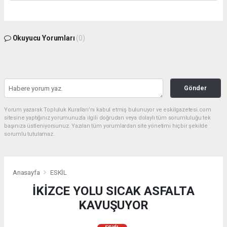
Okuyucu Yorumları
(0)
Gönder
Yorum yazarak Topluluk Kuralları’nı kabul etmiş bulunuyor ve eskilgazetesi.com
sitesine yaptığınız yorumunuzla ilgili doğrudan veya dolaylı tüm sorumluluğu tek
başınıza üstleniyorsunuz. Yazılan tüm yorumlardan site yönetimi hiçbir şekilde
sorumlu tutulamaz.
Anasayfa
ESKİL
İKİZCE YOLU SICAK ASFALTA
KAVUŞUYOR