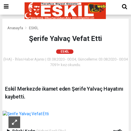
Anasayfa
ESKİL
Şerife Yalvaç Vefat Etti
ESKİL
(İHA) - İhlas Haber Ajansı | 03.08.2020 - 00:04, Güncelleme: 03.08.2020 - 00:04
7091+ kez okundu.
Eskil Merkezde ikamet eden Şerife Yalvaç Hayatını
kaybetti.
Erkek
|
Kadın
(Haberi Sesli Oku)