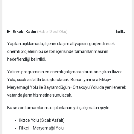
Erkek
|
Kadın
(Haberi Sesli Oku)
Yapılan açıklamada, ilçenin ulaşım altyapısını güçlendirecek
önemli projelerin bu sezon içerisinde tamamlanmasının
hedeflendiği belirtildi.
Yatırım programının en önemli çalışması olarak öne çıkan İkizce
Yolu, sıcak asfaltla buluşturulacak. Bunun yanı sıra Filikçi–
Meryemağıl Yolu ile Bayramdüğün–Ortakuyu Yolu da yenilenerek
vatandaşların hizmetine sunulacak.
Bu sezon tamamlanması planlanan yol çalışmaları şöyle:
İkizce Yolu (Sıcak Asfalt)
Filikçi – Meryemağıl Yolu