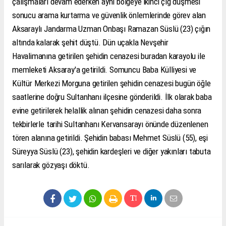
çalışmaları devam ederken aynı bölgeye ikinci çığ düşmesi
sonucu arama kurtarma ve güvenlik önlemlerinde görev alan
Aksaraylı Jandarma Uzman Onbaşı Ramazan Süslü (23) çığın
altında kalarak şehit düştü. Dün uçakla Nevşehir
Havalimanına getirilen şehidin cenazesi buradan karayolu ile
memleketi Aksaray'a getirildi. Somuncu Baba Külliyesi ve
Kültür Merkezi Morguna getirilen şehidin cenazesi bugün öğle
saatlerine doğru Sultanhanı ilçesine gönderildi. İlk olarak baba
evine getirilerek helallik alınan şehidin cenazesi daha sonra
tekbirlerle tarihi Sultanhanı Kervansarayı önünde düzenlenen
tören alanına getirildi. Şehidin babası Mehmet Süslü (55), eşi
Süreyya Süslü (23), şehidin kardeşleri ve diğer yakınları tabuta
sarılarak gözyaşı döktü.