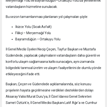
Meryemağıl Yolu ile Bayramdüğün–Ortakuyu Yolu da yenilenerek
vatandaşların hizmetine sunulacak.
Bu sezon tamamlanması planlanan yol çalışmaları şöyle:
İkizce Yolu (Sıcak Asfalt)
Filikçi – Meryemağıl Yolu
Bayramdüğün – Ortakuyu Yolu
İl Genel Meclis Üyeleri Necip Çeçen, Tayfur Başkan ve Mustafa
Güdendede, yapılacak çalışmaların vatandaşların daha güvenli ve
konforlu ulaşım sağlamasına katkı sunacağını, aynı zamanda
bölgedeki tarımsal üretim ve ulaşım faaliyetlerini de olumlu yönde
etkileyeceğini ifade etti.
Başkan, Çeçen ve Güdendede açıklamalarında, söz konusu
projelerin hayata geçirilmesine verdikleri desteklerden dolayı
Aksaray Valisi Murat Duru'ya, İl Özel İdaresi Genel Sekreteri
Samet Öztürk'e, İl Genel Meclisi Başkanı Latif Ağır'a ve Cumhur