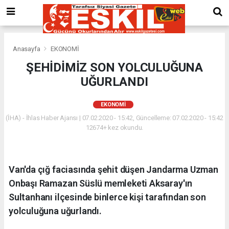
Anasayfa
EKONOMİ
ŞEHİDİMİZ SON YOLCULUĞUNA
UĞURLANDI
EKONOMİ
(İHA) - İhlas Haber Ajansı | 07.02.2020 - 15:42, Güncelleme: 07.02.2020 - 15:42
12674+ kez okundu.
Van'da çığ faciasında şehit düşen Jandarma Uzman
Onbaşı Ramazan Süslü memleketi Aksaray'ın
Sultanhanı ilçesinde binlerce kişi tarafından son
yolculuğuna uğurlandı.