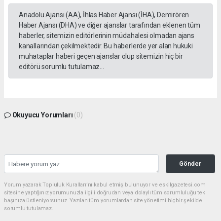
Anadolu Ajansı (AA), İhlas Haber Ajansı (İHA), Demirören
Haber Ajansı (DHA) ve diğer ajanslar tarafından eklenen tüm
haberler, sitemizin editörlerinin müdahalesi olmadan ajans
kanallarından çekilmektedir. Bu haberlerde yer alan hukuki
muhataplar haberi geçen ajanslar olup sitemizin hiç bir
editörü sorumlu tutulamaz...
Okuyucu Yorumları
(0)
Gönder
Yorum yazarak Topluluk Kuralları’nı kabul etmiş bulunuyor ve eskilgazetesi.com
sitesine yaptığınız yorumunuzla ilgili doğrudan veya dolaylı tüm sorumluluğu tek
başınıza üstleniyorsunuz. Yazılan tüm yorumlardan site yönetimi hiçbir şekilde
sorumlu tutulamaz.