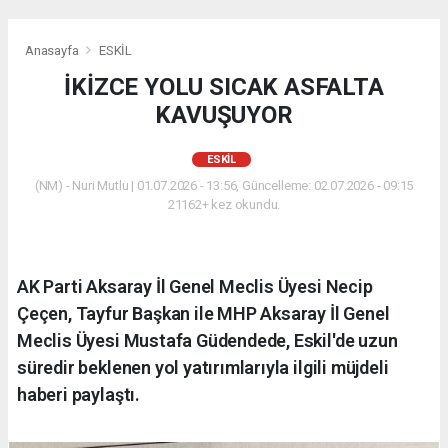
Anasayfa
ESKİL
İKİZCE YOLU SICAK ASFALTA
KAVUŞUYOR
ESKİL
(NM) - Nuri Mutlu | 01.07.2026 - 13:56, Güncelleme: 02.07.2026 - 09:15
21162+ kez okundu.
AK Parti Aksaray İl Genel Meclis Üyesi Necip
Çeçen, Tayfur Başkan ile MHP Aksaray İl Genel
Meclis Üyesi Mustafa Güdendede, Eskil'de uzun
süredir beklenen yol yatırımlarıyla ilgili müjdeli
haberi paylaştı.