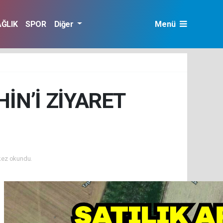
AĞLIK
SPOR
Diğer
Menü
İN’İ ZİYARET
kez okundu.