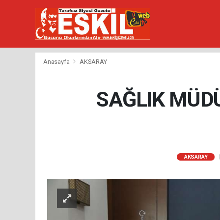
Anasayfa
AKSARAY
SAĞLIK MÜDÜ
(
AKSARAY