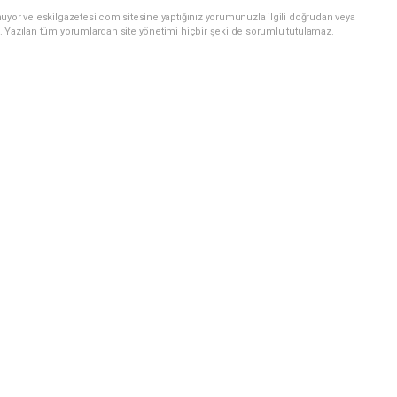
uyor ve eskilgazetesi.com sitesine yaptığınız yorumunuzla ilgili doğrudan veya
. Yazılan tüm yorumlardan site yönetimi hiçbir şekilde sorumlu tutulamaz.