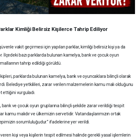
klar Kimliği Belirsiz Kişilerce Tahrip Ediliyor
venle vakit geçirmesi için yapılan parklar, kimliği belirsiz kişi ya da
r. İlçedeki bazı parklarda bulunan kamelya, bank ve çocuk oyun
 mallarının tahrip edildiği görüldü.
ekipleri, parklarda bulunan kamelya, bank ve oyuncaklara bilinçli olarak
erdi. Belediye yetkilileri, zarar verilen malzemelerin kamu malı olduğunu
ettiğini vurguladı.
nk ve çocuk oyun gruplarına bilinçli şekilde zarar verildiği tespit
ar kamu malıdır ve ülkemizin servetidir. Vatandaşlarımızın ortak
imizin sorumluluğudur.” ifadelerine yer verildi.
eren kişi veya kişilerin tespit edilmesi halinde gerekli yasal işlemlerin