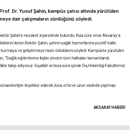
Prof. Dr. Yusuf Şahin, kampüs çatısı altında yürütülen
tirmeye dair çalışmaların sürdüğünü söyledi.
Rektör Şahin’e nezaket ziyaretinde bulundu. Kısa süre önce Aksaray’a
klerini ileten Rektör Şahin, şehrin sağlık hizmetlerine pozitif katkı
 kurmaya ve geliştirmeye hazır olduklarını söyledi. Kampüste yürütülen
, “Sağlık eğitimlerine ilişkin zincirin tüm halkaları tamamlandı.
le takip ediyoruz. İnşallah en kısa süre içinde Diş Hekimliği Fakültemiz
 münasebetiyle teşekkür ederek, kısa, orta ve uzun vadede yapmayı
.
AKSARAY HABERİ