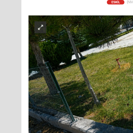
(NM)
ESKİL