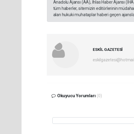
Anadolu Ajansı (AA), İhlas Haber Ajansı (İHA
tüm haberler, sitemizin editörlerinin müdaha
alan hukuki muhataplar haberi geçen ajanslar
ESKİL GAZETESİ
eskilgazetesi@hotmai
Okuyucu Yorumları
(0)