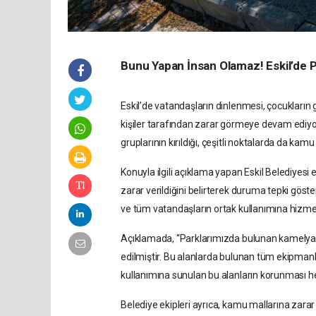
Bunu Yapan İnsan Olamaz! Eskil’de Par
Eskil’de vatandaşların dinlenmesi, çocukların gü
kişiler tarafından zarar görmeye devam ediyo
gruplarının kırıldığı, çeşitli noktalarda da kamu
Konuyla ilgili açıklama yapan Eskil Belediyesi 
zarar verildiğini belirterek duruma tepki göst
ve tüm vatandaşların ortak kullanımına hizmet 
Açıklamada, “Parklarımızda bulunan kamelya, ba
edilmiştir. Bu alanlarda bulunan tüm ekipmanl
kullanımına sunulan bu alanların korunması hep
Belediye ekipleri ayrıca, kamu mallarına zarar v