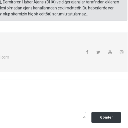
), Demirören Haber Ajansı (DHA) ve diğer ajanslar tarafından eklenen
lesi olmadan ajans kanallarından çekilmektedir. Bu haberlerde yer
 olup sitemizin hiç bir editörü sorumlu tutulamaz...
l.com
Gönder