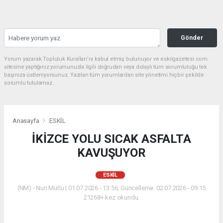
Gönder
Yorum yazarak Topluluk Kuralları’nı kabul etmiş bulunuyor ve eskilgazetesi.com
sitesine yaptığınız yorumunuzla ilgili doğrudan veya dolaylı tüm sorumluluğu tek
başınıza üstleniyorsunuz. Yazılan tüm yorumlardan site yönetimi hiçbir şekilde
sorumlu tutulamaz.
Anasayfa
ESKİL
İKİZCE YOLU SICAK ASFALTA
KAVUŞUYOR
ESKİL
(NM) - Nuri Mutlu | 01.07.2026 - 13:56, Güncelleme: 02.07.2026 - 09:15
21268+ kez okundu.