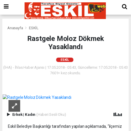
Anasayfa
ESKİL
Rastgele Moloz Dökmek
Yasaklandı
ESKİL
(İHA) - İhlas Haber Ajansı | 17.05.2018 - 05:43, Güncelleme: 17.05.2018 - 05:43
7601+ kez okundu.
Erkek
|
Kadın
(Haberi Sesli Oku)
Eskil Belediye Başkanlığı tarafından yapılan açıklamada, “ilçemiz