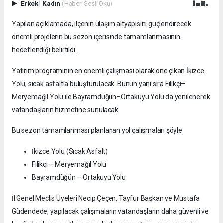
Erkek
|
Kadın
(Haberi Sesli Oku)
Yapılan açıklamada, ilçenin ulaşım altyapısını güçlendirecek
önemli projelerin bu sezon içerisinde tamamlanmasının
hedeflendiği belirtildi.
Yatırım programının en önemli çalışması olarak öne çıkan İkizce
Yolu, sıcak asfaltla buluşturulacak. Bunun yanı sıra Filikçi–
Meryemağıl Yolu ile Bayramdüğün–Ortakuyu Yolu da yenilenerek
vatandaşların hizmetine sunulacak.
Bu sezon tamamlanması planlanan yol çalışmaları şöyle:
İkizce Yolu (Sıcak Asfalt)
Filikçi – Meryemağıl Yolu
Bayramdüğün – Ortakuyu Yolu
İl Genel Meclis Üyeleri Necip Çeçen, Tayfur Başkan ve Mustafa
Güdendede, yapılacak çalışmaların vatandaşların daha güvenli ve