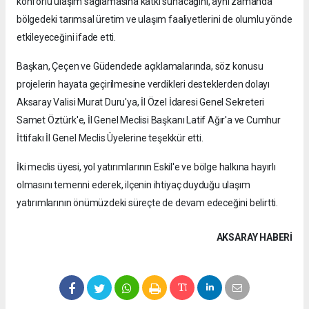
konforlu ulaşım sağlamasına katkı sunacağını, aynı zamanda
bölgedeki tarımsal üretim ve ulaşım faaliyetlerini de olumlu yönde
etkileyeceğini ifade etti.
Başkan, Çeçen ve Güdendede açıklamalarında, söz konusu
projelerin hayata geçirilmesine verdikleri desteklerden dolayı
Aksaray Valisi Murat Duru'ya, İl Özel İdaresi Genel Sekreteri
Samet Öztürk'e, İl Genel Meclisi Başkanı Latif Ağır'a ve Cumhur
İttifakı İl Genel Meclis Üyelerine teşekkür etti.
İki meclis üyesi, yol yatırımlarının Eskil'e ve bölge halkına hayırlı
olmasını temenni ederek, ilçenin ihtiyaç duyduğu ulaşım
yatırımlarının önümüzdeki süreçte de devam edeceğini belirtti.
AKSARAY HABERİ