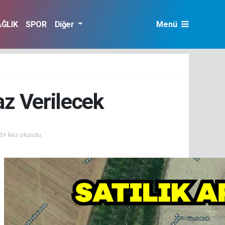
AĞLIK
SPOR
Diğer
Menü
z Verilecek
3+ kez okundu.