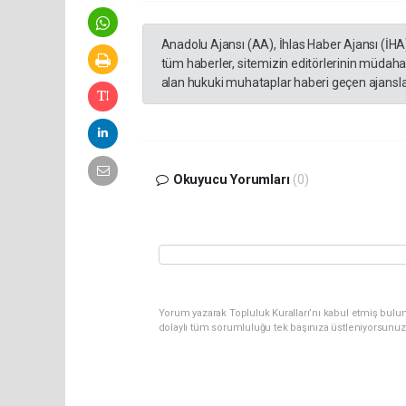
Anadolu Ajansı (AA), İhlas Haber Ajansı (İHA
tüm haberler, sitemizin editörlerinin müdaha
alan hukuki muhataplar haberi geçen ajanslar
Okuyucu Yorumları
(0)
Yorum yazarak Topluluk Kuralları’nı kabul etmiş bulun
dolaylı tüm sorumluluğu tek başınıza üstleniyorsunuz