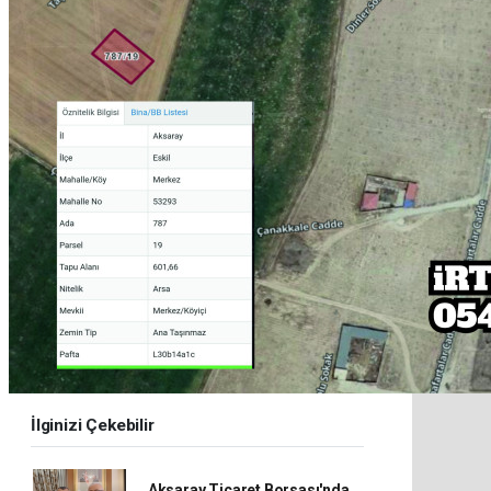
İlginizi Çekebilir
Aksaray Ticaret Borsası'nda