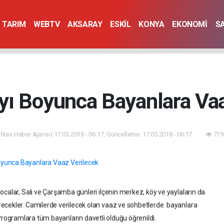
TARIM
WEBTV
AKSARAY
ESKİL
KONYA
EKONOMİ
S
ı Boyunca Bayanlara Vaa
İhlas Haber Ajansı | 17.05.2018 - 06:17, Güncelleme: 17.05.2018 - 06:17
719
calar, Salı ve Çarşamba günleri ilçenin merkez, köy ve yaylaların da
ecekler. Camilerde verilecek olan vaaz ve sohbetlerde bayanlara
ek. Programlara tüm bayanların davetli olduğu öğrenildi.