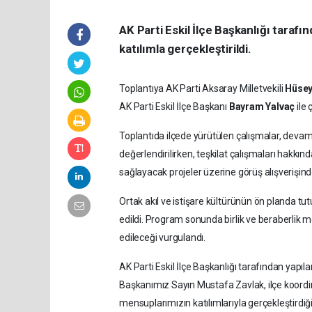
AK Parti Eskil İlçe Başkanlığı taraf
katılımla gerçekleştirildi.
Toplantıya AK Parti Aksaray Milletvekili
Hüsey
AK Parti Eskil İlçe Başkanı
Bayram Yalvaç
ile 
Toplantıda ilçede yürütülen çalışmalar, deva
değerlendirilirken, teşkilat çalışmaları hakkında
sağlayacak projeler üzerine görüş alışverişin
Ortak akıl ve istişare kültürünün ön planda tut
edildi. Program sonunda birlik ve beraberlik m
edileceği vurgulandı.
AK Parti Eskil İlçe Başkanlığı tarafından yapıl
Başkanımız Sayın Mustafa Zavlak, ilçe koordin
mensuplarımızın katılımlarıyla gerçekleştirdiğ