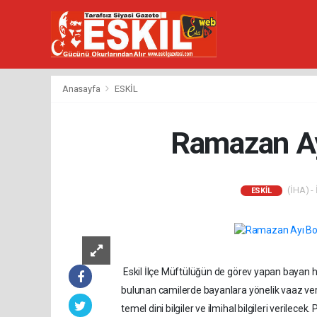
Anasayfa
ESKİL
Ramazan Ay
(İHA) - 
ESKİL
Eskil İlçe Müftülüğün de görev yapan bayan ho
bulunan camilerde bayanlara yönelik vaaz ver
temel dini bilgiler ve ilmihal bilgileri verilec