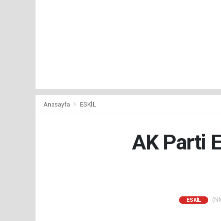
Anasayfa
ESKİL
AK Parti E
(NM
ESKİL