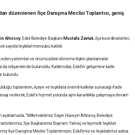
ından düzenlenen İlçe Danışma Meclisi Toplantısı, geniş
in Altınsoy
, Eskil Belediye Başkanı
Mustafa Zavlak
, ilçe koordinatörleri,
çok sayıda teşkilat mensubu katıldı.
m eden yatırımlar ve önümüzdeki döneme ilişkin planlamalar
 da istişarelerde bulunuldu. Katılımcılar, Eskil'in gelişimine katkı
de bulundu.
ulduğu toplantının, ilçeye ve teşkilata önemli katkılar sunacağı ifade
esajı verilerek, Eskil'e hizmet yolunda aynı kararlılıkla çalışmaya devam
an açıklamada, "Milletvekilimiz Sayın Hüseyin Altınsoy, Belediye
atörlerimiz, İlçe Başkanımız Bayram Yalvaç ve kıymetli teşkilat
imiz İlçe Danışma Meclisi Toplantımızın, Eskil'imiz ve teşkilatımız adına