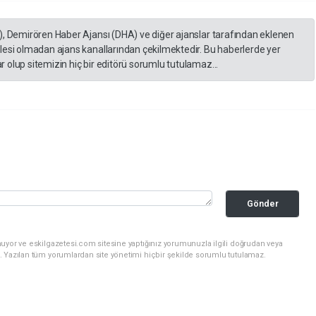
), Demirören Haber Ajansı (DHA) ve diğer ajanslar tarafından eklenen
lesi olmadan ajans kanallarından çekilmektedir. Bu haberlerde yer
 olup sitemizin hiç bir editörü sorumlu tutulamaz...
Gönder
uyor ve eskilgazetesi.com sitesine yaptığınız yorumunuzla ilgili doğrudan veya
. Yazılan tüm yorumlardan site yönetimi hiçbir şekilde sorumlu tutulamaz.