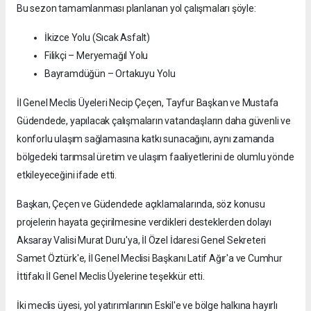
Bu sezon tamamlanması planlanan yol çalışmaları şöyle:
İkizce Yolu (Sıcak Asfalt)
Filikçi – Meryemağıl Yolu
Bayramdüğün – Ortakuyu Yolu
İl Genel Meclis Üyeleri Necip Çeçen, Tayfur Başkan ve Mustafa
Güdendede, yapılacak çalışmaların vatandaşların daha güvenli ve
konforlu ulaşım sağlamasına katkı sunacağını, aynı zamanda
bölgedeki tarımsal üretim ve ulaşım faaliyetlerini de olumlu yönde
etkileyeceğini ifade etti.
Başkan, Çeçen ve Güdendede açıklamalarında, söz konusu
projelerin hayata geçirilmesine verdikleri desteklerden dolayı
Aksaray Valisi Murat Duru'ya, İl Özel İdaresi Genel Sekreteri
Samet Öztürk'e, İl Genel Meclisi Başkanı Latif Ağır'a ve Cumhur
İttifakı İl Genel Meclis Üyelerine teşekkür etti.
İki meclis üyesi, yol yatırımlarının Eskil'e ve bölge halkına hayırlı