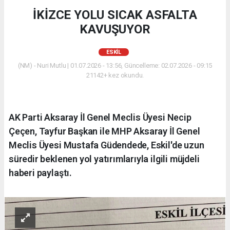
İKİZCE YOLU SICAK ASFALTA
KAVUŞUYOR
ESKİL
(NM) - Nuri Mutlu | 01.07.2026 - 13:56, Güncelleme: 02.07.2026 - 09:15
21142+ kez okundu.
AK Parti Aksaray İl Genel Meclis Üyesi Necip
Çeçen, Tayfur Başkan ile MHP Aksaray İl Genel
Meclis Üyesi Mustafa Güdendede, Eskil'de uzun
süredir beklenen yol yatırımlarıyla ilgili müjdeli
haberi paylaştı.