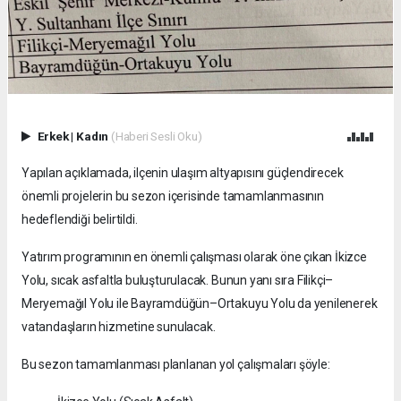
Erkek
|
Kadın
(Haberi Sesli Oku)
Yapılan açıklamada, ilçenin ulaşım altyapısını güçlendirecek
önemli projelerin bu sezon içerisinde tamamlanmasının
hedeflendiği belirtildi.
Yatırım programının en önemli çalışması olarak öne çıkan İkizce
Yolu, sıcak asfaltla buluşturulacak. Bunun yanı sıra Filikçi–
Meryemağıl Yolu ile Bayramdüğün–Ortakuyu Yolu da yenilenerek
vatandaşların hizmetine sunulacak.
Bu sezon tamamlanması planlanan yol çalışmaları şöyle: