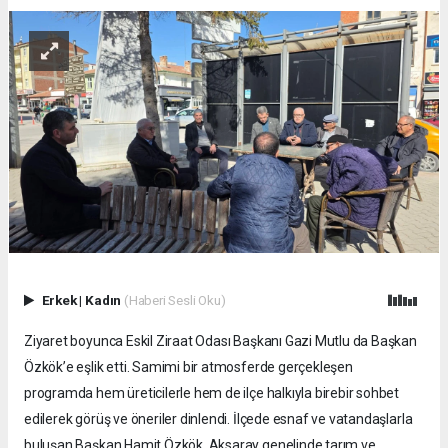
Erkek
|
Kadın
(Haberi Sesli Oku)
Ziyaret boyunca Eskil Ziraat Odası Başkanı Gazi Mutlu da Başkan
Özkök’e eşlik etti. Samimi bir atmosferde gerçekleşen
programda hem üreticilerle hem de ilçe halkıyla birebir sohbet
edilerek görüş ve öneriler dinlendi. İlçede esnaf ve vatandaşlarla
buluşan Başkan Hamit Özkök, Aksaray genelinde tarım ve