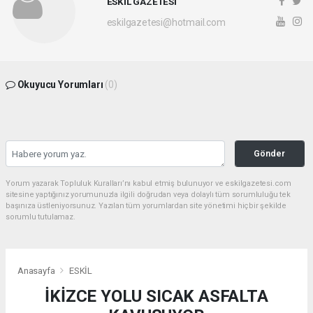
ESKİL GAZETESİ
eskilgazetesi@hotmail.com
Okuyucu Yorumları
(0)
Gönder
Yorum yazarak Topluluk Kuralları’nı kabul etmiş bulunuyor ve eskilgazetesi.com
sitesine yaptığınız yorumunuzla ilgili doğrudan veya dolaylı tüm sorumluluğu tek
başınıza üstleniyorsunuz. Yazılan tüm yorumlardan site yönetimi hiçbir şekilde
sorumlu tutulamaz.
Anasayfa
ESKİL
İKİZCE YOLU SICAK ASFALTA