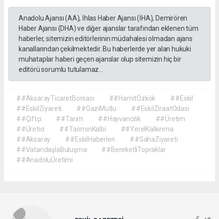
Anadolu Ajansı (AA), İhlas Haber Ajansı (İHA), Demirören
Haber Ajansı (DHA) ve diğer ajanslar tarafından eklenen tüm
haberler, sitemizin editörlerinin müdahalesi olmadan ajans
kanallarından çekilmektedir. Bu haberlerde yer alan hukuki
muhataplar haberi geçen ajanslar olup sitemizin hiç bir
editörü sorumlu tutulamaz...
##AksarayTicaretBorsası
##HamitÖzkök
##Eskil
##EskilZiyareti
##GaziMutlu
##EskilZiraatOdası
##Çiftçi
##Tarım
##Hayvancılık
##Üretim
##Üretici
##TarımınKalbi
##YerelKalkınma
##Aksaray
##EskilHaberleri
##SahaZiyareti
##VatandaşlaBuluşma
##BereketliTopraklar
##AnadoluÜretimi