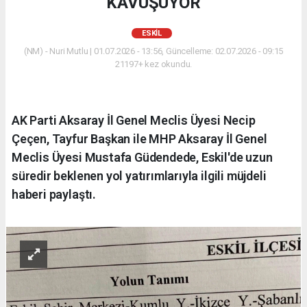
KAVUŞUYOR
ESKİL
(NM) - Nuri Mutlu | 01.07.2026 - 13:56, Güncelleme: 02.07.2026 - 09:15
21197+ kez okundu.
AK Parti Aksaray İl Genel Meclis Üyesi Necip
Çeçen, Tayfur Başkan ile MHP Aksaray İl Genel
Meclis Üyesi Mustafa Güdendede, Eskil'de uzun
süredir beklenen yol yatırımlarıyla ilgili müjdeli
haberi paylaştı.