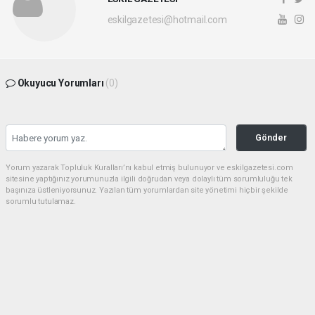
eskilgazetesi@hotmail.com
Okuyucu Yorumları
(0)
Gönder
Yorum yazarak Topluluk Kuralları’nı kabul etmiş bulunuyor ve eskilgazetesi.com
sitesine yaptığınız yorumunuzla ilgili doğrudan veya dolaylı tüm sorumluluğu tek
başınıza üstleniyorsunuz. Yazılan tüm yorumlardan site yönetimi hiçbir şekilde
sorumlu tutulamaz.
Anasayfa
ESKİL
Eski Başkan Adayından Eskil
Belediyesi'ne Sert Eleştiriler