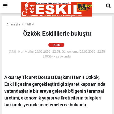
Anasayfa
TARIM
Özkök Eskillilerle buluştu
TARIM
(NM) - Nuri Mutlu | 22.02.2026 - 22:53, Güncelleme: 22.02.2026 - 22:53
21902+ kez okundu.
Aksaray Ticaret Borsası Başkanı Hamit Özkök,
Eskil ilçesine gerçekleştirdiği ziyaret kapsamında
vatandaşlarla bir araya gelerek bölgenin tarımsal
üretimi, ekonomik yapısı ve üreticilerin talepleri
hakkında yerinde incelemelerde bulundu