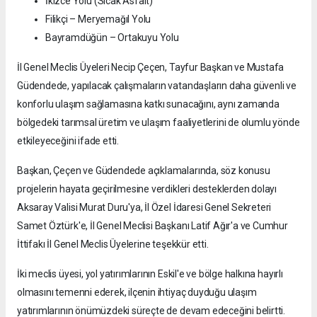
İkizce Yolu (Sıcak Asfalt)
Filikçi – Meryemağıl Yolu
Bayramdüğün – Ortakuyu Yolu
İl Genel Meclis Üyeleri Necip Çeçen, Tayfur Başkan ve Mustafa
Güdendede, yapılacak çalışmaların vatandaşların daha güvenli ve
konforlu ulaşım sağlamasına katkı sunacağını, aynı zamanda
bölgedeki tarımsal üretim ve ulaşım faaliyetlerini de olumlu yönde
etkileyeceğini ifade etti.
Başkan, Çeçen ve Güdendede açıklamalarında, söz konusu
projelerin hayata geçirilmesine verdikleri desteklerden dolayı
Aksaray Valisi Murat Duru'ya, İl Özel İdaresi Genel Sekreteri
Samet Öztürk'e, İl Genel Meclisi Başkanı Latif Ağır'a ve Cumhur
İttifakı İl Genel Meclis Üyelerine teşekkür etti.
İki meclis üyesi, yol yatırımlarının Eskil'e ve bölge halkına hayırlı
olmasını temenni ederek, ilçenin ihtiyaç duyduğu ulaşım
yatırımlarının önümüzdeki süreçte de devam edeceğini belirtti.