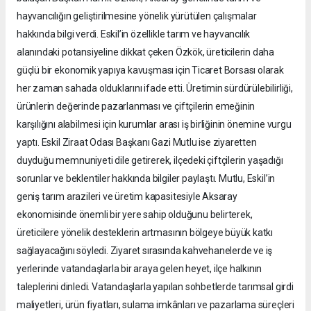
hayvancılığın geliştirilmesine yönelik yürütülen çalışmalar
hakkında bilgi verdi. Eskil’in özellikle tarım ve hayvancılık
alanındaki potansiyeline dikkat çeken Özkök, üreticilerin daha
güçlü bir ekonomik yapıya kavuşması için Ticaret Borsası olarak
her zaman sahada olduklarını ifade etti. Üretimin sürdürülebilirliği,
ürünlerin değerinde pazarlanması ve çiftçilerin emeğinin
karşılığını alabilmesi için kurumlar arası iş birliğinin önemine vurgu
yaptı. Eskil Ziraat Odası Başkanı Gazi Mutlu ise ziyaretten
duyduğu memnuniyeti dile getirerek, ilçedeki çiftçilerin yaşadığı
sorunlar ve beklentiler hakkında bilgiler paylaştı. Mutlu, Eskil’in
geniş tarım arazileri ve üretim kapasitesiyle Aksaray
ekonomisinde önemli bir yere sahip olduğunu belirterek,
üreticilere yönelik desteklerin artmasının bölgeye büyük katkı
sağlayacağını söyledi. Ziyaret sırasında kahvehanelerde ve iş
yerlerinde vatandaşlarla bir araya gelen heyet, ilçe halkının
taleplerini dinledi. Vatandaşlarla yapılan sohbetlerde tarımsal girdi
maliyetleri, ürün fiyatları, sulama imkânları ve pazarlama süreçleri