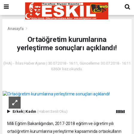
Anasayfa
Ortaöğretim kurumlarına
yerleştirme sonuçları açıklandı!
(İHA) - İhlas Haber Ajansı | 30.07.2018 - 16:11, Güncelleme: 30.07.2018 - 16:11
6360+ kez okundu.
Erkek
|
Kadın
(Haberi Sesli Oku)
Milli Eğitim Bakanlığından, 2017-2018 eğitim ve öğretim yılı
ortaöğretim kurumlarına yerleştirme kapsamında ortaokulların