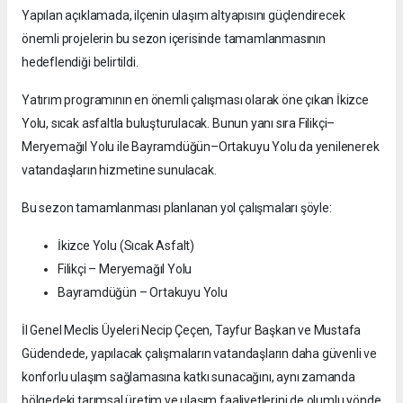
Yapılan açıklamada, ilçenin ulaşım altyapısını güçlendirecek
önemli projelerin bu sezon içerisinde tamamlanmasının
hedeflendiği belirtildi.
Yatırım programının en önemli çalışması olarak öne çıkan İkizce
Yolu, sıcak asfaltla buluşturulacak. Bunun yanı sıra Filikçi–
Meryemağıl Yolu ile Bayramdüğün–Ortakuyu Yolu da yenilenerek
vatandaşların hizmetine sunulacak.
Bu sezon tamamlanması planlanan yol çalışmaları şöyle:
İkizce Yolu (Sıcak Asfalt)
Filikçi – Meryemağıl Yolu
Bayramdüğün – Ortakuyu Yolu
İl Genel Meclis Üyeleri Necip Çeçen, Tayfur Başkan ve Mustafa
Güdendede, yapılacak çalışmaların vatandaşların daha güvenli ve
konforlu ulaşım sağlamasına katkı sunacağını, aynı zamanda
bölgedeki tarımsal üretim ve ulaşım faaliyetlerini de olumlu yönde