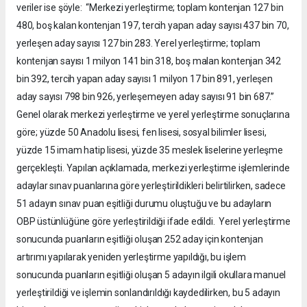
veriler ise şöyle: “Merkezi yerleştirme; toplam kontenjan 127 bin
480, boş kalan kontenjan 197, tercih yapan aday sayısı 437 bin 70,
yerleşen aday sayısı 127 bin 283. Yerel yerleştirme; toplam
kontenjan sayısı 1 milyon 141 bin 318, boş malan kontenjan 342
bin 392, tercih yapan aday sayısı 1 milyon 17 bin 891, yerleşen
aday sayısı 798 bin 926, yerleşemeyen aday sayısı 91 bin 687.”
Genel olarak merkezi yerleştirme ve yerel yerleştirme sonuçlarına
göre; yüzde 50 Anadolu lisesi, fen lisesi, sosyal bilimler lisesi,
yüzde 15 imam hatip lisesi, yüzde 35 meslek liselerine yerleşme
gerçekleşti. Yapılan açıklamada, merkezi yerleştirme işlemlerinde
adaylar sınav puanlarına göre yerleştirildikleri belirtilirken, sadece
51 adayın sınav puan eşitliği durumu oluştuğu ve bu adayların
OBP üstünlüğüne göre yerleştirildiği ifade edildi. Yerel yerleştirme
sonucunda puanların eşitliği oluşan 252 aday için kontenjan
artırımı yapılarak yeniden yerleştirme yapıldığı, bu işlem
sonucunda puanların eşitliği oluşan 5 adayın ilgili okullara manuel
yerleştirildiği ve işlemin sonlandırıldığı kaydedilirken, bu 5 adayın