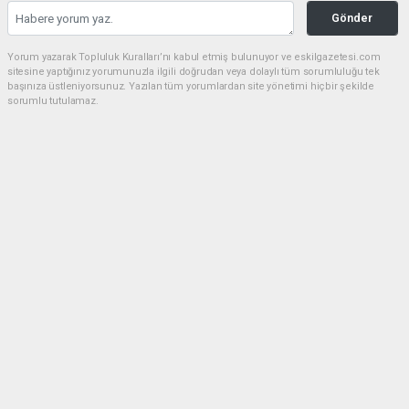
Gönder
Yorum yazarak Topluluk Kuralları’nı kabul etmiş bulunuyor ve eskilgazetesi.com
sitesine yaptığınız yorumunuzla ilgili doğrudan veya dolaylı tüm sorumluluğu tek
başınıza üstleniyorsunuz. Yazılan tüm yorumlardan site yönetimi hiçbir şekilde
sorumlu tutulamaz.
Anasayfa
ESKİL
Eski Başkan Adayından Eskil
Belediyesi'ne Sert Eleştiriler
ESKİL
(NM) - Nuri Mutlu | 20.07.2026 - 18:41, Güncelleme: 20.07.2026 - 20:11
16597 kez okundu.
Eskil'de yerel siyasette dikkat çeken bir açıklama