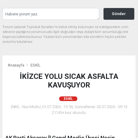
Gönder
Yorum yazarak Topluluk Kuralları’nı kabul etmiş bulunuyor ve eskilgazetesi.com
sitesine yaptığınız yorumunuzla ilgili doğrudan veya dolaylı tüm sorumluluğu tek
başınıza üstleniyorsunuz. Yazılan tüm yorumlardan site yönetimi hiçbir şekilde
sorumlu tutulamaz.
Anasayfa
ESKİL
İKİZCE YOLU SICAK ASFALTA
KAVUŞUYOR
ESKİL
(NM) - Nuri Mutlu | 01.07.2026 - 13:56, Güncelleme: 02.07.2026 - 09:15
21145+ kez okundu.
AK Parti Aksaray İl Genel Meclis Üyesi Necip