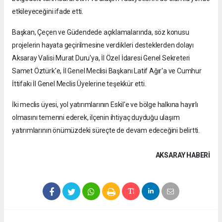
etkileyeceğini ifade etti.
Başkan, Çeçen ve Güdendede açıklamalarında, söz konusu
projelerin hayata geçirilmesine verdikleri desteklerden dolayı
Aksaray Valisi Murat Duru'ya, İl Özel İdaresi Genel Sekreteri
Samet Öztürk'e, İl Genel Meclisi Başkanı Latif Ağır'a ve Cumhur
İttifakı İl Genel Meclis Üyelerine teşekkür etti.
İki meclis üyesi, yol yatırımlarının Eskil'e ve bölge halkına hayırlı
olmasını temenni ederek, ilçenin ihtiyaç duyduğu ulaşım
yatırımlarının önümüzdeki süreçte de devam edeceğini belirtti.
AKSARAY HABERİ