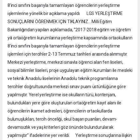
8’inci sınıfını başarıyla tamamlayan öğrencilerin yerleştirme
işlemlerine yönelik bir açıklama yapıldı. LGS YERLEŞTİRME
SONUÇLARINI ÖĞRENMEK İÇİN TIKLAYINIZ... Milli Eğitim
Bakanlığından yapılan açıklamada, “2017-2018 eğitim ve öğretim
yılı ortaöğretim kurumlarına yerleştirme kapsamında ortaokulların
8’inci sınıfını başarıyla tamamlayan öğrencilerin yerleştirme
işlemleri için tercihler 2-13 Temmuz tarihleri arasında alınmıştır.
Merkezi yerleştirme, merkezi sınavla öğrenci alan fen liseleri,
sosyal bilimler liseleri, proje uygulayan eğitim kurumları ile mesleki
ve teknik Anadolu liselerinin Anadolu teknik programlarına
tercihler doğrultusunda merkezi sınav puanı üstünlüğüne göre
yapılmıştır. Yerel yerleştirme ise okulların türü, kontenjanı,
bulundukları yere göre oluşturulan ortaöğretim kayıt alanı ile
öğrencilerin ikamet adresleri, öğrencilerin ortaokullarda
bulunuşlukları, tercih önceliği, okul başarı puanları, devam-
devamsızlık ve yaş kriterleri göz önünde bulundurularak
yapılmıştır” ifadelerine yer verildi. Yerleştirme sonuçlarına ilişkin