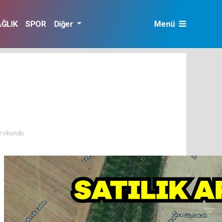
AĞLIK
SPOR
Diğer
Menü
 okundu.