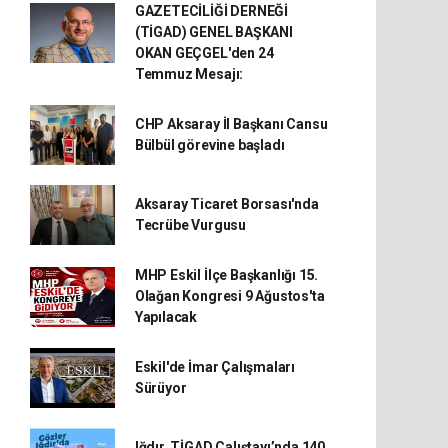
GAZETECİLİĞİ DERNEĞİ
(TİGAD) GENEL BAŞKANI
OKAN GEÇGEL'den 24
Temmuz Mesajı:
CHP Aksaray İl Başkanı Cansu
Bülbül görevine başladı
Aksaray Ticaret Borsası'nda
Tecrübe Vurgusu
MHP Eskil İlçe Başkanlığı 15.
Olağan Kongresi 9 Ağustos'ta
Yapılacak
Eskil'de İmar Çalışmaları
Sürüyor
Iğdır, TİGAD Çalıştayı’nda 140