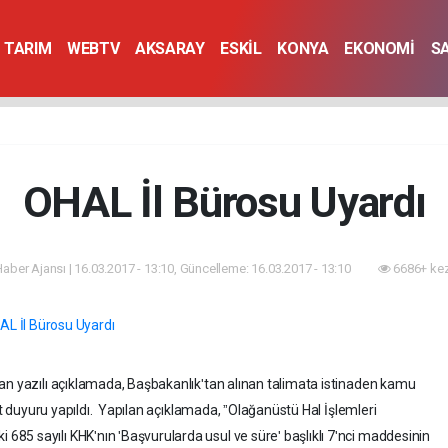
TARIM
WEBTV
AKSARAY
ESKİL
KONYA
EKONOMİ
S
OHAL İl Bürosu Uyardı
 Haber Ajansı | 16.03.2017 - 13:10, Güncelleme: 16.03.2017 - 13:10
6686+ kez
an yazılı açıklamada, Başbakanlıkʹtan alınan talimata istinaden kamu
ait duyuru yapıldı. Yapılan açıklamada, ˮOlağanüstü Hal İşlemleri
5 sayılı KHKʹnın ʹBaşvurularda usul ve süreʹ başlıklı 7ʹnci maddesinin