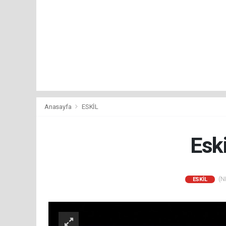
Anasayfa
ESKİL
Esk
(NM
ESKİL