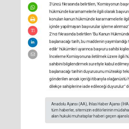
3ʹüncü fıkrasında belirtilen, ʹKomisyonun ba
hükmünde kararnamelerle ilgili olarak başvuru
konulan kanun hükmünde kararnamelerle ilgil
içinde yapılmayan başvurular işleme alınmazˮ 
2ʹnci fıkrasında belirtilen ʹBu Kanun Hükmü
başlanacağı tarih, bu maddenin yayımlandığı t
edilirʹ hükümleri uyarınca başvuru sahibi kişil
İnceleme Komisyonuna iletilmek üzere ilgili hü
sahibini bilgilendirmek suretiyle kabul edilm
başlanacağı tarihin duyurusunu müteakip tekr
gönderilen ancak içeriği itibarıyla olağanüstü h
dilekçe sahiplerine iade edileceği duyurulurˮ d
Anadolu Ajansı (AA), İhlas Haber Ajansı (İHA
tüm haberler, sitemizin editörlerinin müdaha
alan hukuki muhataplar haberi geçen ajanslar