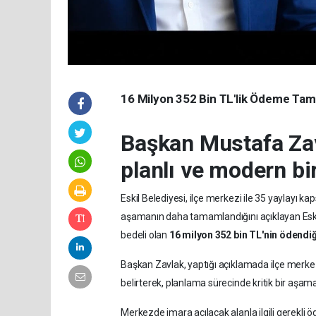
16 Milyon 352 Bin TL'lik Ödeme Ta
Başkan Mustafa Zavl
planlı ve modern bi
Eskil Belediyesi, ilçe merkezi ile 35 yaylayı 
aşamanın daha tamamlandığını açıklayan Eski
bedeli olan
16 milyon 352 bin TL'nin ödendiğ
Başkan Zavlak, yaptığı açıklamada ilçe merkez
belirterek, planlama sürecinde kritik bir aşaman
Merkezde imara açılacak alanla ilgili gerekl