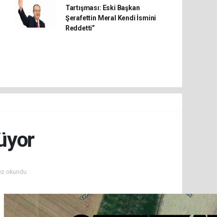
Tartışması: Eski Başkan
Şerafettin Meral Kendi İsmini
Reddetti”
üyor
ez okundu.