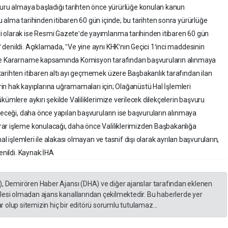
şvuru almaya başladığı tarihten önce yürürlüğe konulan kanun
 alma tarihinden itibaren 60 gün içinde; bu tarihten sonra yürürlüğe
i olarak ise Resmi Gazeteʹde yayımlanma tarihinden itibaren 60 gün
denildi. Açıklamada, ˮVe yine aynı KHKʹnın Geçici 1ʹinci maddesinin
nde Kararname kapsamında Komisyon tarafından başvuruların alınmaya
arihten itibaren altı ayı geçmemek üzere Başbakanlık tarafından ilan
erin hak kayıplarına uğramamaları için; Olağanüstü Hal İşlemleri
kümlere aykırı şekilde Valiliklerimize verilecek dilekçelerin başvuru
eyeceği, daha önce yapılan başvuruların ise başvuruların alınmaya
ar işleme konulacağı, daha önce Valiliklerimizden Başbakanlığa
al işlemleri ile alakası olmayan ve tasnif dışı olarak ayrılan başvuruların,
enildi. Kaynak:İHA
), Demirören Haber Ajansı (DHA) ve diğer ajanslar tarafından eklenen
lesi olmadan ajans kanallarından çekilmektedir. Bu haberlerde yer
 olup sitemizin hiç bir editörü sorumlu tutulamaz...