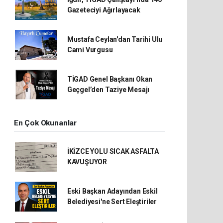
Gazeteciyi Ağırlayacak
Mustafa Ceylan'dan Tarihi Ulu
Cami Vurgusu
TİGAD Genel Başkanı Okan
Geçgel’den Taziye Mesajı
En Çok Okunanlar
İKİZCE YOLU SICAK ASFALTA
KAVUŞUYOR
Eski Başkan Adayından Eskil
Belediyesi'ne Sert Eleştiriler