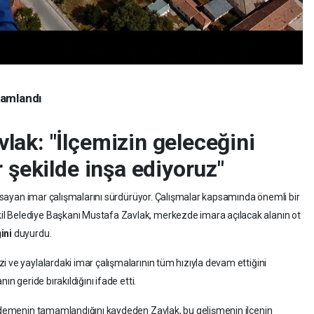
mamlandı
ak: "İlçemizin geleceğini
r şekilde inşa ediyoruz"
kapsayan imar çalışmalarını sürdürüyor. Çalışmalar kapsamında önemli bir
l Belediye Başkanı Mustafa Zavlak, merkezde imara açılacak alanın ot
ini
duyurdu.
i ve yaylalardaki imar çalışmalarının tüm hızıyla devam ettiğini
ın geride bırakıldığını ifade etti.
i ödemenin tamamlandığını kaydeden Zavlak, bu gelişmenin ilçenin