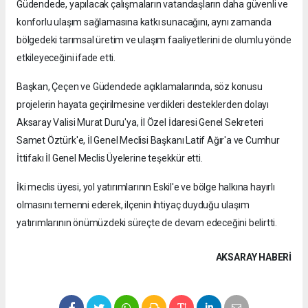
Güdendede, yapılacak çalışmaların vatandaşların daha güvenli ve
konforlu ulaşım sağlamasına katkı sunacağını, aynı zamanda
bölgedeki tarımsal üretim ve ulaşım faaliyetlerini de olumlu yönde
etkileyeceğini ifade etti.
Başkan, Çeçen ve Güdendede açıklamalarında, söz konusu
projelerin hayata geçirilmesine verdikleri desteklerden dolayı
Aksaray Valisi Murat Duru'ya, İl Özel İdaresi Genel Sekreteri
Samet Öztürk'e, İl Genel Meclisi Başkanı Latif Ağır'a ve Cumhur
İttifakı İl Genel Meclis Üyelerine teşekkür etti.
İki meclis üyesi, yol yatırımlarının Eskil'e ve bölge halkına hayırlı
olmasını temenni ederek, ilçenin ihtiyaç duyduğu ulaşım
yatırımlarının önümüzdeki süreçte de devam edeceğini belirtti.
AKSARAY HABERİ