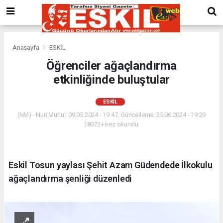
Anasayfa
ESKİL
Öğrenciler ağaçlandırma
etkinliğinde buluştular
ESKİL
(NM) - Nuri Mutlu | 09.05.2024 - 19:47, Güncelleme: 25.06.2024 - 19:29
18072+ kez okundu.
Eskil Tosun yaylası Şehit Azam Güdendede İlkokulu
ağaçlandırma şenliği düzenledi