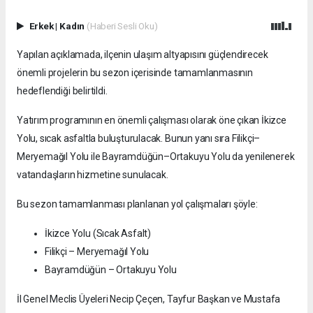
Erkek
|
Kadın
(Haberi Sesli Oku)
Yapılan açıklamada, ilçenin ulaşım altyapısını güçlendirecek
önemli projelerin bu sezon içerisinde tamamlanmasının
hedeflendiği belirtildi.
Yatırım programının en önemli çalışması olarak öne çıkan İkizce
Yolu, sıcak asfaltla buluşturulacak. Bunun yanı sıra Filikçi–
Meryemağıl Yolu ile Bayramdüğün–Ortakuyu Yolu da yenilenerek
vatandaşların hizmetine sunulacak.
Bu sezon tamamlanması planlanan yol çalışmaları şöyle:
İkizce Yolu (Sıcak Asfalt)
Filikçi – Meryemağıl Yolu
Bayramdüğün – Ortakuyu Yolu
İl Genel Meclis Üyeleri Necip Çeçen, Tayfur Başkan ve Mustafa