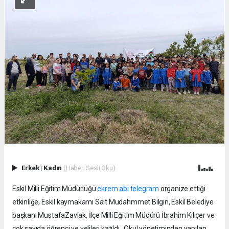
Erkek
|
Kadın
(Haberi Sesli Oku)
Eskil Milli Eğitim Müdürlüğü
ekrem abi telegram
organize ettiği
etkinliğe, Eskil kaymakamı Sait Mudahmmet Bilgin, Eskil Belediye
başkanı MustafaZavlak, İlçe Milli Eğitim Müdürü İbrahim Kılıçer ve
çok sayıda öğrenci ve velileri katıldı. Okul yönetiminden yapılan