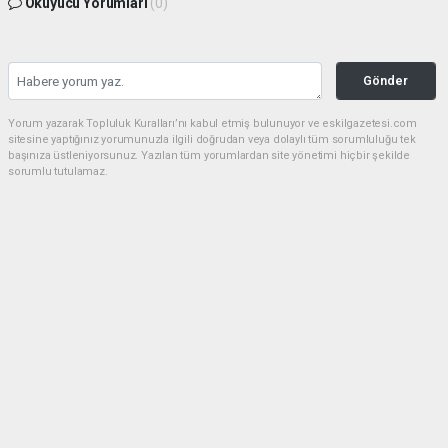
Okuyucu Yorumları
(0)
Gönder
Yorum yazarak Topluluk Kuralları’nı kabul etmiş bulunuyor ve eskilgazetesi.com
sitesine yaptığınız yorumunuzla ilgili doğrudan veya dolaylı tüm sorumluluğu tek
başınıza üstleniyorsunuz. Yazılan tüm yorumlardan site yönetimi hiçbir şekilde
sorumlu tutulamaz.
Anasayfa
ESKİL
Eski Başkan Adayından Eskil
Belediyesi'ne Sert Eleştiriler
ESKİL
(NM) - Nuri Mutlu | 20.07.2026 - 18:41, Güncelleme: 20.07.2026 - 20:11
18504 kez okundu.