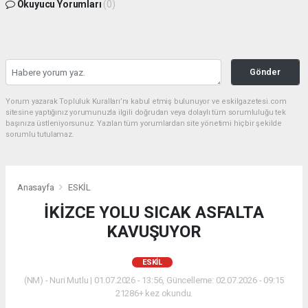
Okuyucu Yorumları
(0)
Gönder
Yorum yazarak Topluluk Kuralları’nı kabul etmiş bulunuyor ve eskilgazetesi.com
sitesine yaptığınız yorumunuzla ilgili doğrudan veya dolaylı tüm sorumluluğu tek
başınıza üstleniyorsunuz. Yazılan tüm yorumlardan site yönetimi hiçbir şekilde
sorumlu tutulamaz.
Anasayfa
ESKİL
İKİZCE YOLU SICAK ASFALTA
KAVUŞUYOR
ESKİL
(NM) - Nuri Mutlu | 01.07.2026 - 13:56, Güncelleme: 02.07.2026 - 09:15
21286+ kez okundu.