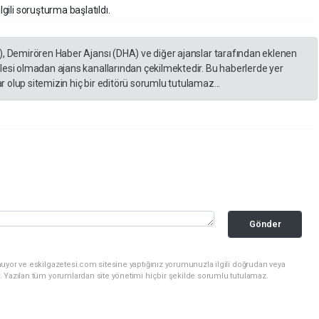
lgili soruşturma başlatıldı.
), Demirören Haber Ajansı (DHA) ve diğer ajanslar tarafından eklenen
lesi olmadan ajans kanallarından çekilmektedir. Bu haberlerde yer
 olup sitemizin hiç bir editörü sorumlu tutulamaz...
Gönder
uyor ve eskilgazetesi.com sitesine yaptığınız yorumunuzla ilgili doğrudan veya
. Yazılan tüm yorumlardan site yönetimi hiçbir şekilde sorumlu tutulamaz.