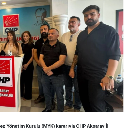
ez Yönetim Kurulu (MYK) kararıyla CHP Aksaray İl