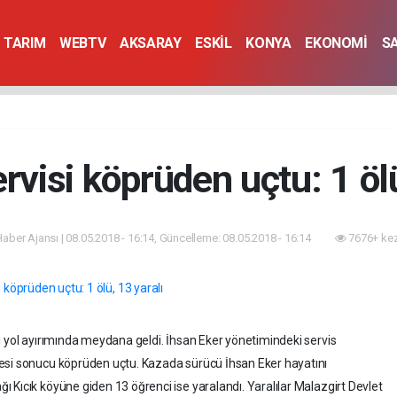
TARIM
WEBTV
AKSARAY
ESKİL
KONYA
EKONOMİ
S
rvisi köprüden uçtu: 1 ölü
 Haber Ajansı | 08.05.2018 - 16:14, Güncelleme: 08.05.2018 - 16:14
7676+ kez
i yol ayırımında meydana geldi. İhsan Eker yönetimindeki servis
esi sonucu köprüden uçtu. Kazada sürücü İhsan Eker hayatını
 Kıcık köyüne giden 13 öğrenci ise yaralandı. Yaralılar Malazgirt Devlet