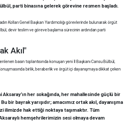
lbül, parti binasına gelerek görevine resmen başladı.
dın Kolları Genel Başkan Yardımcılığı görevlerinde bulunarak örgüt
bül, devir teslim ve göreve başlama sürecinin ardından parti
ak Akıl"
düzenlenen basın toplantısında konuşan yeni İl Başkanı Cansu Bülbül,
 Konuşmasında birlik, beraberlik ve örgüt içi dayanışmaya dikkat çeken
ini Aksaray’ın her sokağında, her mahallesinde güçlü bir
 Bu bir bayrak yarışıdır; amacımız ortak akıl, dayanışma
zi ilimizde hak ettiği noktaya taşımaktır. Tüm
saraylı hemşehrilerimizin sesi olmaya devam