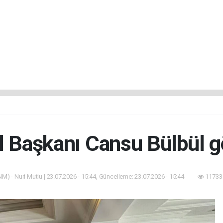
 Başkanı Cansu Bülbül g
M) - Nuri Mutlu | 23.07.2026 - 15:44, Güncelleme: 23.07.2026 - 15:44
11733 