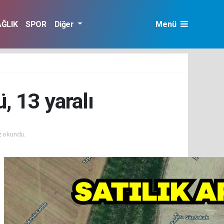
AĞLIK
SPOR
Diğer
Menü
, 13 yaralı
 okundu.