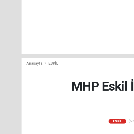
Anasayfa
ESKİL
MHP Eskil İ
(NM
ESKİL