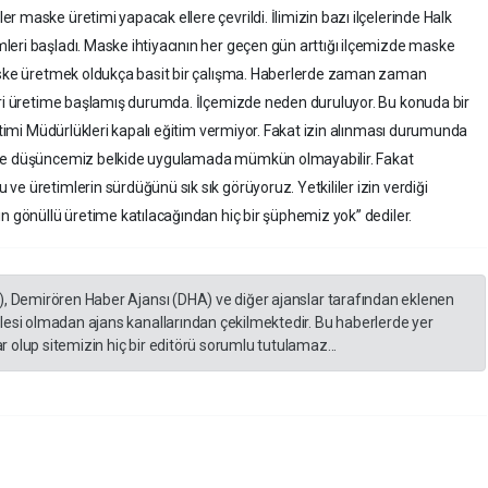
 maske üretimi yapacak ellere çevrildi. İlimizin bazı ilçelerinde Halk
eri başladı. Maske ihtiyacının her geçen gün arttığı ilçemizde maske
Maske üretmek oldukça basit bir çalışma. Haberlerde zaman zaman
leri üretime başlamış durumda. İlçemizde neden duruluyor. Bu konuda bir
ğitimi Müdürlükleri kapalı eğitim vermiyor. Fakat izin alınması durumunda
ece düşüncemiz belkide uygulamada mümkün olmayabilir. Fakat
e üretimlerin sürdüğünü sık sık görüyoruz. Yetkililer izin verdiği
n gönüllü üretime katılacağından hiç bir şüphemiz yok” dediler.
), Demirören Haber Ajansı (DHA) ve diğer ajanslar tarafından eklenen
lesi olmadan ajans kanallarından çekilmektedir. Bu haberlerde yer
 olup sitemizin hiç bir editörü sorumlu tutulamaz...