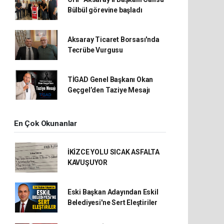
Bülbül görevine başladı
Aksaray Ticaret Borsası'nda
Tecrübe Vurgusu
TİGAD Genel Başkanı Okan
Geçgel’den Taziye Mesajı
En Çok Okunanlar
İKİZCE YOLU SICAK ASFALTA
KAVUŞUYOR
Eski Başkan Adayından Eskil
Belediyesi'ne Sert Eleştiriler