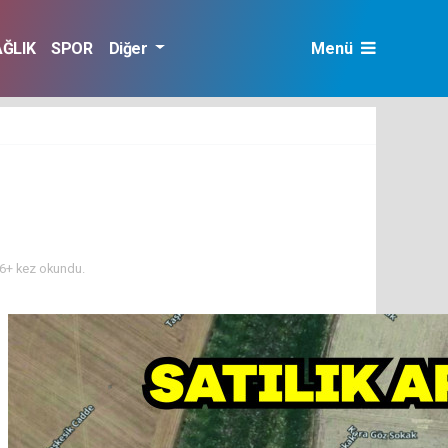
AĞLIK
SPOR
Diğer
Menü
6+ kez okundu.