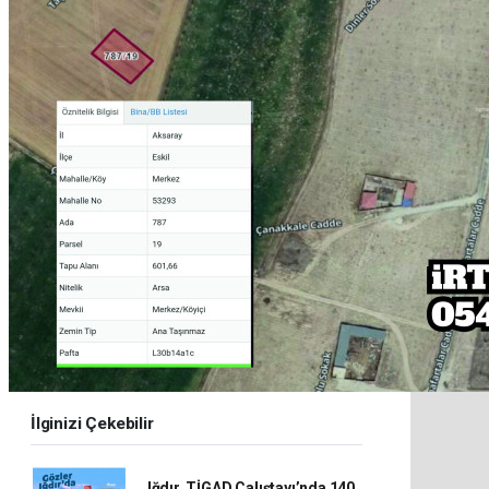
İlginizi Çekebilir
Iğdır, TİGAD Çalıştayı’nda 140