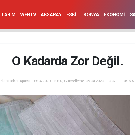
TARIM
WEBTV
AKSARAY
ESKİL
KONYA
EKONOMİ
S
O Kadarda Zor Değil.
İhlas Haber Ajansı | 09.04.2020 - 10:02, Güncelleme: 09.04.2020 - 10:02
697