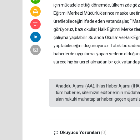
için mücadele ettiği dönemde, ülkemizde gözler
Eğitimi Merkezi Müdürlüklerince maske üretiml
üretilebileceğini ifade eden vatandaşlar, “ 
görüyoruz, bazı okullar, Halk Eğitimi Merkez
çalışma yapılabilir. Şu anda Okullar ve Halk E
yapılabileceğini düşünüyoruz. Tabiki bu sad
haberlerde uygulama yapan yerlerin olduğunu v
sürece hiç bir ücret almadan bir çok vatandaşı
Anadolu Ajansı (AA), İhlas Haber Ajansı (İHA
tüm haberler, sitemizin editörlerinin müdaha
alan hukuki muhataplar haberi geçen ajanslar
Okuyucu Yorumları
(0)