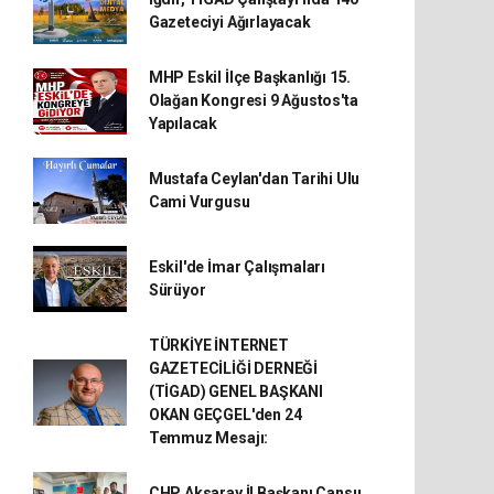
Gazeteciyi Ağırlayacak
MHP Eskil İlçe Başkanlığı 15.
Olağan Kongresi 9 Ağustos'ta
Yapılacak
Mustafa Ceylan'dan Tarihi Ulu
Cami Vurgusu
Eskil'de İmar Çalışmaları
Sürüyor
TÜRKİYE İNTERNET
GAZETECİLİĞİ DERNEĞİ
(TİGAD) GENEL BAŞKANI
OKAN GEÇGEL'den 24
Temmuz Mesajı:
CHP Aksaray İl Başkanı Cansu