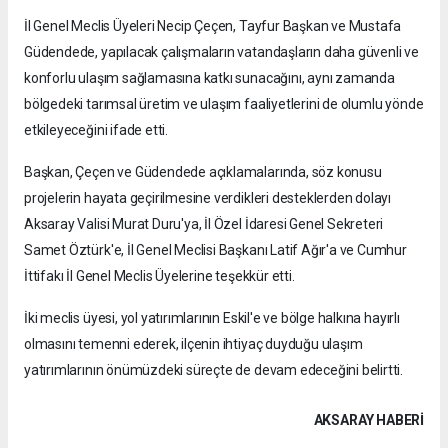
İl Genel Meclis Üyeleri Necip Çeçen, Tayfur Başkan ve Mustafa
Güdendede, yapılacak çalışmaların vatandaşların daha güvenli ve
konforlu ulaşım sağlamasına katkı sunacağını, aynı zamanda
bölgedeki tarımsal üretim ve ulaşım faaliyetlerini de olumlu yönde
etkileyeceğini ifade etti.
Başkan, Çeçen ve Güdendede açıklamalarında, söz konusu
projelerin hayata geçirilmesine verdikleri desteklerden dolayı
Aksaray Valisi Murat Duru'ya, İl Özel İdaresi Genel Sekreteri
Samet Öztürk'e, İl Genel Meclisi Başkanı Latif Ağır'a ve Cumhur
İttifakı İl Genel Meclis Üyelerine teşekkür etti.
İki meclis üyesi, yol yatırımlarının Eskil'e ve bölge halkına hayırlı
olmasını temenni ederek, ilçenin ihtiyaç duyduğu ulaşım
yatırımlarının önümüzdeki süreçte de devam edeceğini belirtti.
AKSARAY HABERİ