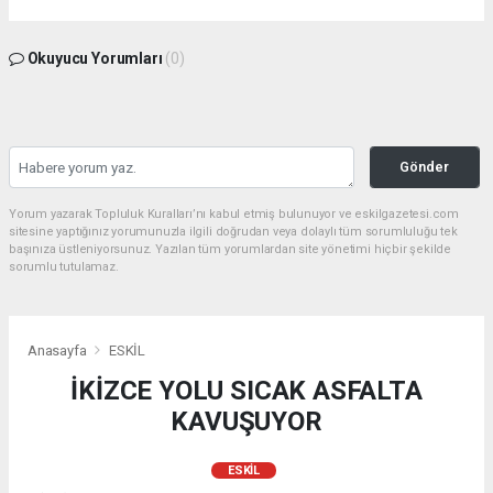
Okuyucu Yorumları
(0)
Gönder
Yorum yazarak Topluluk Kuralları’nı kabul etmiş bulunuyor ve eskilgazetesi.com
sitesine yaptığınız yorumunuzla ilgili doğrudan veya dolaylı tüm sorumluluğu tek
başınıza üstleniyorsunuz. Yazılan tüm yorumlardan site yönetimi hiçbir şekilde
sorumlu tutulamaz.
Anasayfa
ESKİL
İKİZCE YOLU SICAK ASFALTA
KAVUŞUYOR
ESKİL