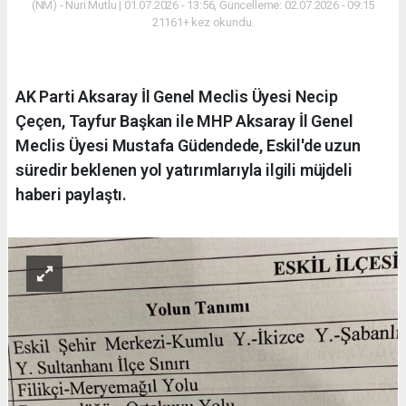
(NM) - Nuri Mutlu | 01.07.2026 - 13:56, Güncelleme: 02.07.2026 - 09:15
21161+ kez okundu.
AK Parti Aksaray İl Genel Meclis Üyesi Necip
Çeçen, Tayfur Başkan ile MHP Aksaray İl Genel
Meclis Üyesi Mustafa Güdendede, Eskil'de uzun
süredir beklenen yol yatırımlarıyla ilgili müjdeli
haberi paylaştı.