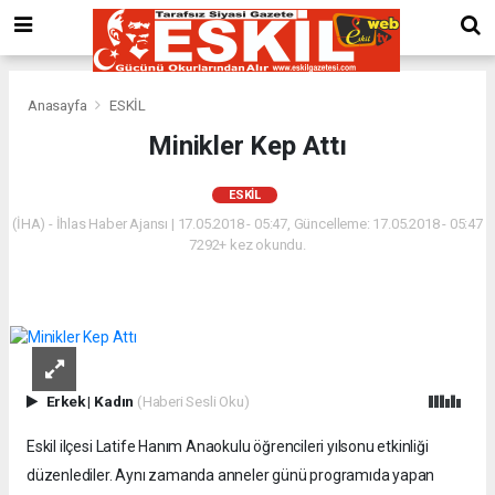
Anasayfa
ESKİL
Minikler Kep Attı
ESKİL
(İHA) - İhlas Haber Ajansı | 17.05.2018 - 05:47, Güncelleme: 17.05.2018 - 05:47
7292+ kez okundu.
Erkek
|
Kadın
(Haberi Sesli Oku)
Eskil ilçesi Latife Hanım Anaokulu öğrencileri yılsonu etkinliği
düzenlediler. Aynı zamanda anneler günü programıda yapan