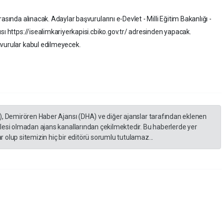
asında alınacak. Adaylar başvurularını e-Devlet - Milli Eğitim Bakanlığı -
sı https://isealimkariyerkapisi.cbiko.gov.tr/ adresinden yapacak.
şvurular kabul edilmeyecek.
), Demirören Haber Ajansı (DHA) ve diğer ajanslar tarafından eklenen
lesi olmadan ajans kanallarından çekilmektedir. Bu haberlerde yer
 olup sitemizin hiç bir editörü sorumlu tutulamaz...