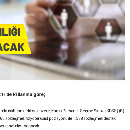
r'de ki ilanına göre;
latında istihdam edilmek üzere, Kamu Personeli Seçme Sınavı (KPSS) (B)
63 sözleşmeli fizyoterapist pozisyonu ile 1.588 sözleşmeli destek
personel alımı yapacak.