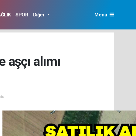
AĞLIK
SPOR
Diğer
Menü
e aşçı alımı
du.