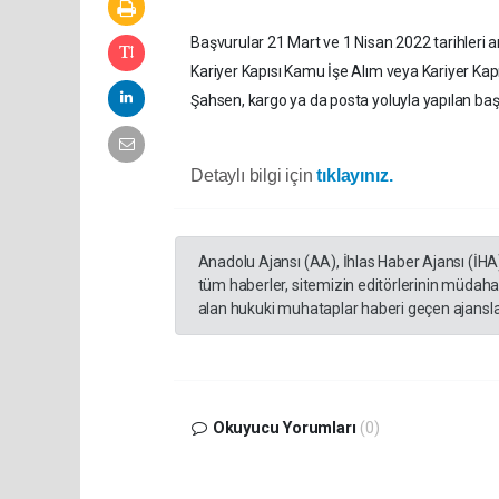
Başvurular 21 Mart ve 1 Nisan 2022 tarihleri ar
Kariyer Kapısı Kamu İşe Alım veya Kariyer Kapı
Şahsen, kargo ya da posta yoluyla yapılan ba
Detaylı bilgi için
tıklayınız.
Anadolu Ajansı (AA), İhlas Haber Ajansı (İHA
tüm haberler, sitemizin editörlerinin müdaha
alan hukuki muhataplar haberi geçen ajanslar
Okuyucu Yorumları
(0)