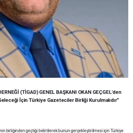
DERNEĞİ (TİGAD) GENEL BAŞKANI OKAN GEÇGEL'den
leceği İçin Türkiye Gazeteciler Birliği Kurulmalıdır”
 birliğinden geçtiği belirtilerek bunun gerçekleştirilmesi için Türkiye