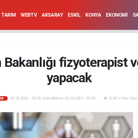
TARIM
WEBTV
AKSARAY
ESKİL
KONYA
EKONOMİ
S
m Bakanlığı fizyoterapist v
yapacak
02.03.2022 - 09:56, Güncelleme: 02.03.2022 - 09:56
12421+ kez okun
İM