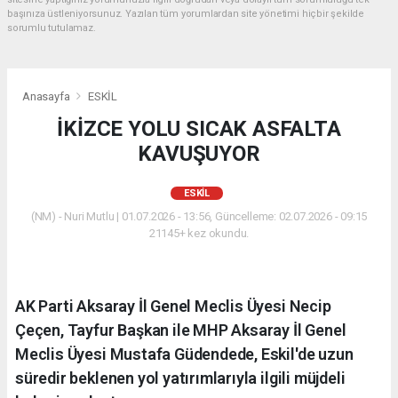
başınıza üstleniyorsunuz. Yazılan tüm yorumlardan site yönetimi hiçbir şekilde
sorumlu tutulamaz.
Anasayfa
ESKİL
İKİZCE YOLU SICAK ASFALTA
KAVUŞUYOR
ESKİL
(NM) - Nuri Mutlu | 01.07.2026 - 13:56, Güncelleme: 02.07.2026 - 09:15
21145+ kez okundu.
AK Parti Aksaray İl Genel Meclis Üyesi Necip
Çeçen, Tayfur Başkan ile MHP Aksaray İl Genel
Meclis Üyesi Mustafa Güdendede, Eskil'de uzun
süredir beklenen yol yatırımlarıyla ilgili müjdeli