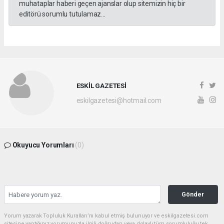
muhataplar haberi geçen ajanslar olup sitemizin hiç bir
editörü sorumlu tutulamaz...
ESKİL GAZETESİ
eskilgazetesi@hotmail.com
Okuyucu Yorumları
(0)
Gönder
Yorum yazarak Topluluk Kuralları’nı kabul etmiş bulunuyor ve eskilgazetesi.com
sitesine yaptığınız yorumunuzla ilgili doğrudan veya dolaylı tüm sorumluluğu tek