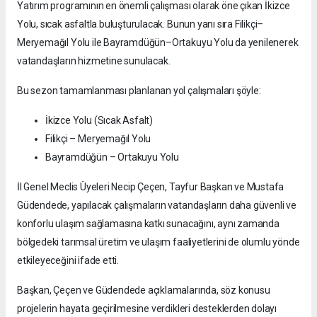
Yatırım programının en önemli çalışması olarak öne çıkan İkizce
Yolu, sıcak asfaltla buluşturulacak. Bunun yanı sıra Filikçi–
Meryemağıl Yolu ile Bayramdüğün–Ortakuyu Yolu da yenilenerek
vatandaşların hizmetine sunulacak.
Bu sezon tamamlanması planlanan yol çalışmaları şöyle:
İkizce Yolu (Sıcak Asfalt)
Filikçi – Meryemağıl Yolu
Bayramdüğün – Ortakuyu Yolu
İl Genel Meclis Üyeleri Necip Çeçen, Tayfur Başkan ve Mustafa
Güdendede, yapılacak çalışmaların vatandaşların daha güvenli ve
konforlu ulaşım sağlamasına katkı sunacağını, aynı zamanda
bölgedeki tarımsal üretim ve ulaşım faaliyetlerini de olumlu yönde
etkileyeceğini ifade etti.
Başkan, Çeçen ve Güdendede açıklamalarında, söz konusu
projelerin hayata geçirilmesine verdikleri desteklerden dolayı