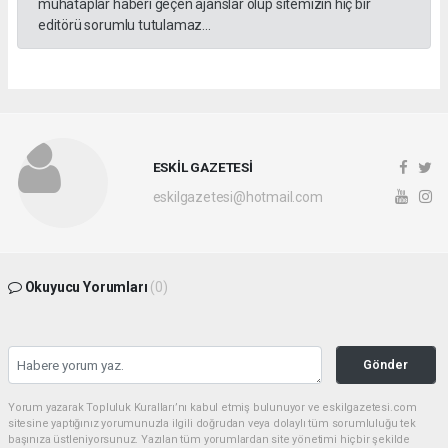
muhataplar haberi geçen ajanslar olup sitemizin hiç bir
editörü sorumlu tutulamaz...
ESKİL GAZETESİ
eskilgazetesi@hotmail.com
Okuyucu Yorumları
(0)
Gönder
Yorum yazarak Topluluk Kuralları’nı kabul etmiş bulunuyor ve eskilgazetesi.com
sitesine yaptığınız yorumunuzla ilgili doğrudan veya dolaylı tüm sorumluluğu tek
başınıza üstleniyorsunuz. Yazılan tüm yorumlardan site yönetimi hiçbir şekilde