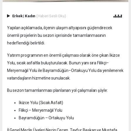
Erkek
|
Kadın
(Haberi Sesli Oku)
Yapılan açıklamada, ilçenin ulaşım altyapısını güçlendirecek
önemli projelerin bu sezon içerisinde tamamlanmasının
hedeflendiği belirtildi.
Yatırım programının en önemli çalışması olarak öne çıkan İkizce
Yolu, sıcak asfaltla buluşturulacak. Bunun yanı sıra Filikçi–
Meryemağıl Yolu ile Bayramdüğün–Ortakuyu Yolu da yenilenerek
vatandaşların hizmetine sunulacak.
Bu sezon tamamlanması planlanan yol çalışmaları şöyle:
İkizce Yolu (Sıcak Asfalt)
Filikçi – Meryemağıl Yolu
Bayramdüğün – Ortakuyu Yolu
İl Genel Meclis Üyeleri Necip Çeçen, Tayfur Başkan ve Mustafa