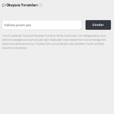
Okuyucu Yorumları
(0)
Gönder
Yorum yazarak Topluluk Kuralları’nı kabul etmiş bulunuyor ve eskilgazetesi.com
sitesine yaptığınız yorumunuzla ilgili doğrudan veya dolaylı tüm sorumluluğu tek
başınıza üstleniyorsunuz. Yazılan tüm yorumlardan site yönetimi hiçbir şekilde
sorumlu tutulamaz.
Anasayfa
ESKİL
Eski Başkan Adayından Eskil
Belediyesi'ne Sert Eleştiriler
ESKİL
(NM) - Nuri Mutlu | 20.07.2026 - 18:41, Güncelleme: 20.07.2026 - 20:11
17455 kez okundu.