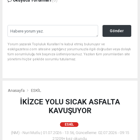
Gönder
Yorum yazarak Topluluk Kuralları’nı kabul etmiş bulunuyor ve
eskilgazetesi.com sitesine yaptığınız yorumunuzla ilgili doğrudan veya dolaylı
tüm sorumluluğu tek başınıza üstleniyorsunuz. Yazılan tüm yorumlardan site
yönetimi hiçbir şekilde sorumlu tutulamaz.
Anasayfa
ESKİL
İKİZCE YOLU SICAK ASFALTA
KAVUŞUYOR
ESKİL
(NM) - Nuri Mutlu | 01.07.2026 - 13:56, Güncelleme: 02.07.2026 - 09:15
21209+ kez okundu.