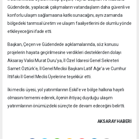
Güdendede, yapılacak çalışmaların vatandaşların daha güvenli ve
konforlu ulaşım sağlamasına katkı sunacağını, aynı zamanda
bölgedeki tarımsal üretim ve ulaşım faaliyetlerini de olumlu yönde
etkileyeceğini ifade etti.
Başkan, Çeçen ve Güdendede açıklamalarında, söz konusu
projelerin hayata geçirilmesine verdikleri desteklerden dolayı
Aksaray Valisi Murat Duru'ya, İl Özel İdaresi Genel Sekreteri
Samet Öztürk'e, İl Genel Meclisi Başkanı Latif Ağır'a ve Cumhur
İttifakı İl Genel Meclis Üyelerine teşekkür etti.
İki meclis üyesi, yol yatırımlarının Eskil'e ve bölge halkına hayırlı
olmasını temenni ederek, ilçenin ihtiyaç duyduğu ulaşım
yatırımlarının önümüzdeki süreçte de devam edeceğini belirtti.
AKSARAY HABERİ