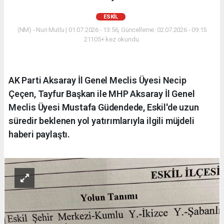
ESKİL
(NM) - Nuri Mutlu | 01.07.2026 - 13:56, Güncelleme: 02.07.2026 - 09:15
21105+ kez okundu.
AK Parti Aksaray İl Genel Meclis Üyesi Necip
Çeçen, Tayfur Başkan ile MHP Aksaray İl Genel
Meclis Üyesi Mustafa Güdendede, Eskil'de uzun
süredir beklenen yol yatırımlarıyla ilgili müjdeli
haberi paylaştı.