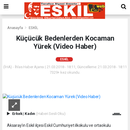
Anasayfa
ESKİL
Küçücük Bedenlerden Kocaman
Yürek (Video Haber)
ESKİL
(İHA) - İhlas Haber Ajansı | 21.03.2018 - 18:11, Güncelleme: 21.03.2018 - 18:11
7329+ kez okundu.
Erkek
|
Kadın
(Haberi Sesli Oku)
Aksaray’ın Eskil ilçesi Eskil Cumhuriyet ilkokulu ve ortaokulu