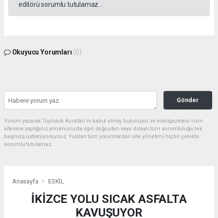
editörü sorumlu tutulamaz...
Okuyucu Yorumları
(0)
Gönder
Yorum yazarak Topluluk Kuralları’nı kabul etmiş bulunuyor ve eskilgazetesi.com
sitesine yaptığınız yorumunuzla ilgili doğrudan veya dolaylı tüm sorumluluğu tek
başınıza üstleniyorsunuz. Yazılan tüm yorumlardan site yönetimi hiçbir şekilde
sorumlu tutulamaz.
Anasayfa
ESKİL
İKİZCE YOLU SICAK ASFALTA
KAVUŞUYOR