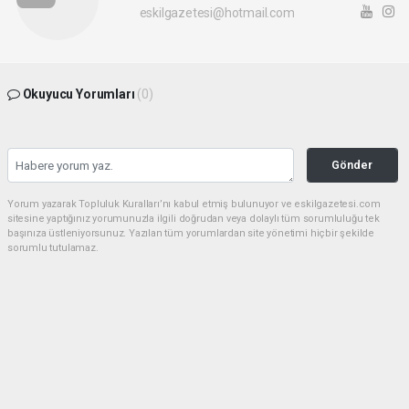
eskilgazetesi@hotmail.com
Okuyucu Yorumları
(0)
Gönder
Yorum yazarak Topluluk Kuralları’nı kabul etmiş bulunuyor ve eskilgazetesi.com
sitesine yaptığınız yorumunuzla ilgili doğrudan veya dolaylı tüm sorumluluğu tek
başınıza üstleniyorsunuz. Yazılan tüm yorumlardan site yönetimi hiçbir şekilde
sorumlu tutulamaz.
haber paketi
haber scripti
haber yazılımı
Tüm hakları saklı tutulmaktadır.Copyright 2026©
Haber Yazılımı:
Web Aksiyon ®