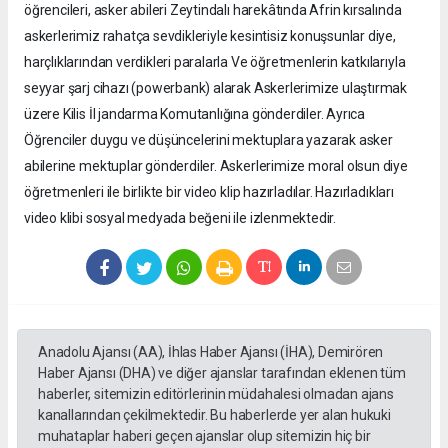
öğrencileri, asker abileri Zeytindalı harekâtında Afrin kırsalında
askerlerimiz rahatça sevdikleriyle kesintisiz konuşsunlar diye,
harçlıklarından verdikleri paralarla Ve öğretmenlerin katkılarıyla
seyyar şarj cihazı (powerbank) alarak Askerlerimize ulaştırmak
üzere Kilis İl jandarma Komutanlığına gönderdiler. Ayrıca
Öğrenciler duygu ve düşüncelerini mektuplara yazarak asker
abilerine mektuplar gönderdiler. Askerlerimize moral olsun diye
öğretmenleri ile birlikte bir video klip hazırladılar. Hazırladıkları
video klibi sosyal medyada beğeni ile izlenmektedir.
Anadolu Ajansı (AA), İhlas Haber Ajansı (İHA), Demirören
Haber Ajansı (DHA) ve diğer ajanslar tarafından eklenen tüm
haberler, sitemizin editörlerinin müdahalesi olmadan ajans
kanallarından çekilmektedir. Bu haberlerde yer alan hukuki
muhataplar haberi geçen ajanslar olup sitemizin hiç bir