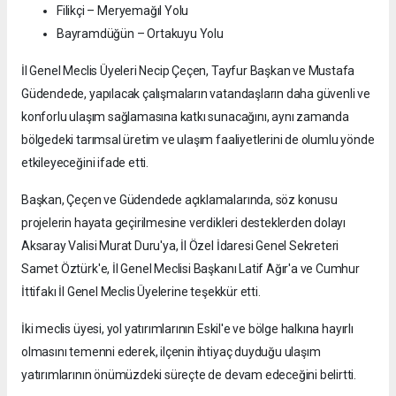
Filikçi – Meryemağıl Yolu
Bayramdüğün – Ortakuyu Yolu
İl Genel Meclis Üyeleri Necip Çeçen, Tayfur Başkan ve Mustafa
Güdendede, yapılacak çalışmaların vatandaşların daha güvenli ve
konforlu ulaşım sağlamasına katkı sunacağını, aynı zamanda
bölgedeki tarımsal üretim ve ulaşım faaliyetlerini de olumlu yönde
etkileyeceğini ifade etti.
Başkan, Çeçen ve Güdendede açıklamalarında, söz konusu
projelerin hayata geçirilmesine verdikleri desteklerden dolayı
Aksaray Valisi Murat Duru'ya, İl Özel İdaresi Genel Sekreteri
Samet Öztürk'e, İl Genel Meclisi Başkanı Latif Ağır'a ve Cumhur
İttifakı İl Genel Meclis Üyelerine teşekkür etti.
İki meclis üyesi, yol yatırımlarının Eskil'e ve bölge halkına hayırlı
olmasını temenni ederek, ilçenin ihtiyaç duyduğu ulaşım
yatırımlarının önümüzdeki süreçte de devam edeceğini belirtti.