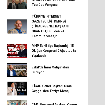
Tecrübe Vurgusu
TÜRKİYE İNTERNET
GAZETECİLİĞİ DERNEĞİ
(TİGAD) GENEL BAŞKANI
OKAN GEÇGEL'den 24
Temmuz Mesajı:
MHP Eskil İlçe Başkanlığı 15.
Olağan Kongresi 9 Ağustos'ta
Yapılacak
Eskil'de İmar Çalışmaları
Sürüyor
TİGAD Genel Başkanı Okan
Geçgel’den Taziye Mesajı
CHP Aksaray İl Başkanı Cansu