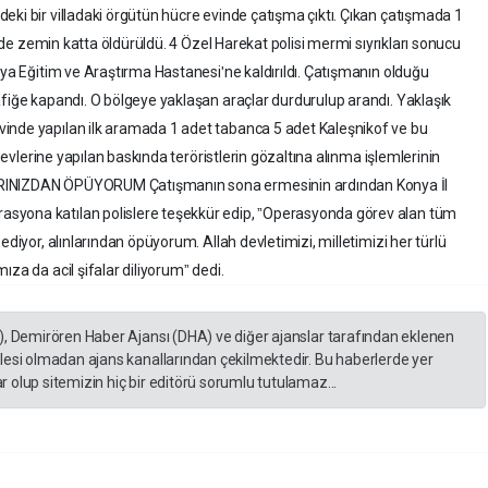
eki bir villadaki örgütün hücre evinde çatışma çıktı. Çıkan çatışmada 1
si de zemin katta öldürüldü. 4 Özel Harekat polisi mermi sıyrıkları sonucu
nya Eğitim ve Araştırma Hastanesiʹne kaldırıldı. Çatışmanın olduğu
afiğe kapandı. O bölgeye yaklaşan araçlar durdurulup arandı. Yaklaşık
inde yapılan ilk aramada 1 adet tabanca 5 adet Kaleşnikof ve bu
e evlerine yapılan baskında teröristlerin gözaltına alınma işlemlerinin
ARINIZDAN ÖPÜYORUM Çatışmanın sona ermesinin ardından Konya İl
syona katılan polislere teşekkür edip, ˮOperasyonda görev alan tüm
ediyor, alınlarından öpüyorum. Allah devletimizi, milletimizi her türlü
za da acil şifalar diliyorumˮ dedi.
), Demirören Haber Ajansı (DHA) ve diğer ajanslar tarafından eklenen
lesi olmadan ajans kanallarından çekilmektedir. Bu haberlerde yer
 olup sitemizin hiç bir editörü sorumlu tutulamaz...