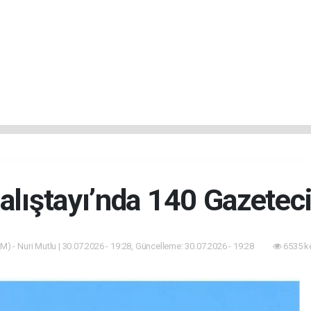
alıştayı’nda 140 Gazetec
M) - Nuri Mutlu | 30.07.2026 - 19:28, Güncelleme: 30.07.2026 - 19:28
6535 k