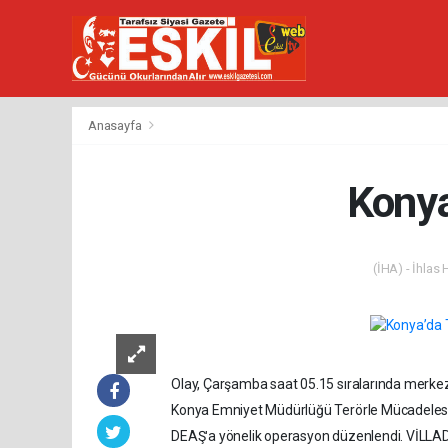
Anasayfa
Konya
(İHA) - İhlas
Olay, Çarşamba saat 05.15 sıralarında merkez
Konya Emniyet Müdürlüğü Terörle Mücadelesi Şu
DEAŞʹa yönelik operasyon düzenlendi. VİLLAD