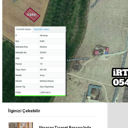
İlginizi Çekebilir
Aksaray Ticaret Borsası'nda