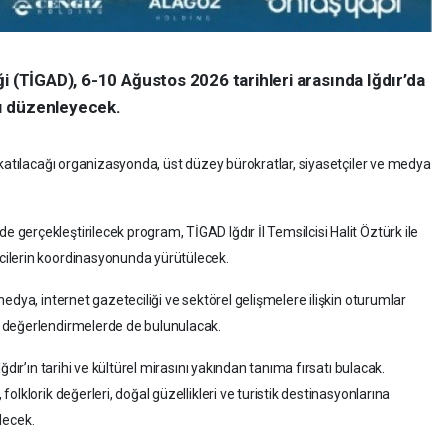
i (TİGAD), 6-10 Ağustos 2026 tarihleri arasında Iğdır’da
ayı düzenleyecek.
 katılacağı organizasyonda, üst düzey bürokratlar, siyasetçiler ve medya
erçekleştirilecek program, TİGAD Iğdır İl Temsilcisi Halit Öztürk ile
ilerin koordinasyonunda yürütülecek.
edya, internet gazeteciliği ve sektörel gelişmelere ilişkin oturumlar
 değerlendirmelerde de bulunulacak.
dır’ın tarihi ve kültürel mirasını yakından tanıma fırsatı bulacak.
lklorik değerleri, doğal güzellikleri ve turistik destinasyonlarına
ilecek.