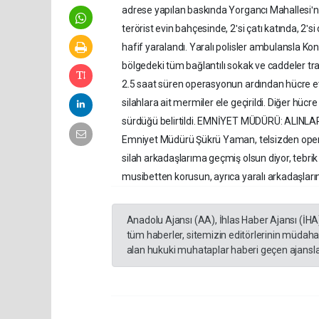
adrese yapılan baskında Yorgancı Mahallesiʹnd
terörist evin bahçesinde, 2ʹsi çatı katında, 2ʹ
hafif yaralandı. Yaralı polisler ambulansla Ko
bölgedeki tüm bağlantılı sokak ve caddeler tr
2.5 saat süren operasyonun ardından hücre ev
silahlara ait mermiler ele geçirildi. Diğer hücr
sürdüğü belirtildi. EMNİYET MÜDÜRÜ: ALINL
Emniyet Müdürü Şükrü Yaman, telsizden opera
silah arkadaşlarıma geçmiş olsun diyor, tebrik 
musibetten korusun, ayrıca yaralı arkadaşlarımı
Anadolu Ajansı (AA), İhlas Haber Ajansı (İHA
tüm haberler, sitemizin editörlerinin müdaha
alan hukuki muhataplar haberi geçen ajanslar