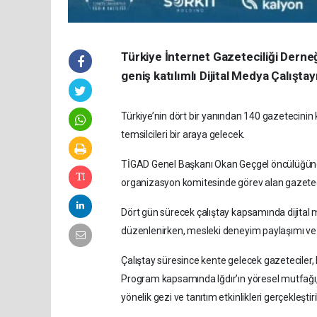
Türkiye İnternet Gazeteciliği Derneğ
geniş katılımlı Dijital Medya Çalışt
Türkiye’nin dört bir yanından 140 gazetecinin
temsilcileri bir araya gelecek.
TİGAD Genel Başkanı Okan Geçgel öncülüğünde g
organizasyon komitesinde görev alan gazetec
Dört gün sürecek çalıştay kapsamında dijital m
düzenlenirken, mesleki deneyim paylaşımı ve
Çalıştay süresince kente gelecek gazeteciler, Iğ
Program kapsamında Iğdır’ın yöresel mutfağı, fo
yönelik gezi ve tanıtım etkinlikleri gerçekleştir