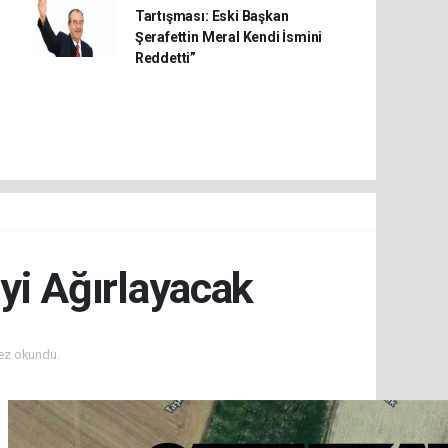
Tartışması: Eski Başkan
Şerafettin Meral Kendi İsmini
Reddetti”
iyi Ağırlayacak
ez okundu.