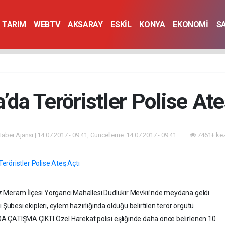
TARIM
WEBTV
AKSARAY
ESKİL
KONYA
EKONOMİ
S
’da Teröristler Polise Ate
 Haber Ajansı | 14.07.2017 - 09:41, Güncelleme: 14.07.2017 - 09:41
7461+ kez
 Meram İlçesi Yorgancı Mahallesi Dudlukır Mevkiiʹnde meydana geldi.
besi ekipleri, eylem hazırlığında olduğu belirtilen terör örgütü
A ÇATIŞMA ÇIKTI Özel Harekat polisi eşliğinde daha önce belirlenen 10