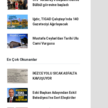
Bülbül görevine başladı
Iğdır, TİGAD Çalıştayı’nda 140
Gazeteciyi Ağırlayacak
Mustafa Ceylan'dan Tarihi Ulu
Cami Vurgusu
En Çok Okunanlar
İKİZCE YOLU SICAK ASFALTA
KAVUŞUYOR
Eski Başkan Adayından Eskil
Belediyesi'ne Sert Eleştiriler