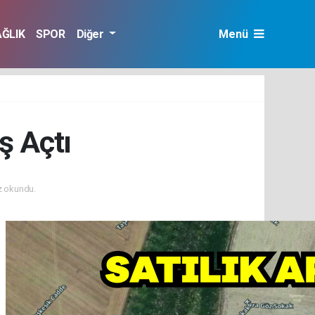
AĞLIK
SPOR
Diğer
Menü
ş Açtı
 okundu.