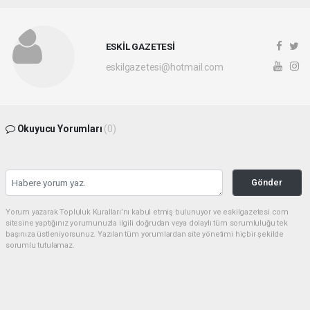
ESKİL GAZETESİ
eskilgazetesi@hotmail.com
Okuyucu Yorumları
(0)
Gönder
Yorum yazarak Topluluk Kuralları’nı kabul etmiş bulunuyor ve eskilgazetesi.com
sitesine yaptığınız yorumunuzla ilgili doğrudan veya dolaylı tüm sorumluluğu tek
başınıza üstleniyorsunuz. Yazılan tüm yorumlardan site yönetimi hiçbir şekilde
sorumlu tutulamaz.
Anasayfa
ESKİL