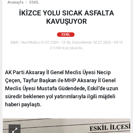
Anasayfa
ESKİL
İKİZCE YOLU SICAK ASFALTA
KAVUŞUYOR
ESKİL
(NM) - Nuri Mutlu | 01.07.2026 - 13:56, Güncelleme: 02.07.2026 - 09:15
21159+ kez okundu.
AK Parti Aksaray İl Genel Meclis Üyesi Necip
Çeçen, Tayfur Başkan ile MHP Aksaray İl Genel
Meclis Üyesi Mustafa Güdendede, Eskil'de uzun
süredir beklenen yol yatırımlarıyla ilgili müjdeli
haberi paylaştı.