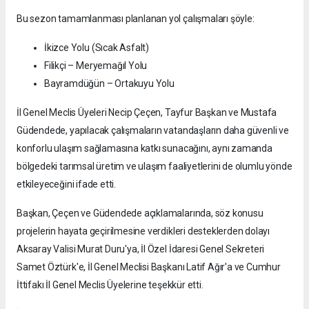
Bu sezon tamamlanması planlanan yol çalışmaları şöyle:
İkizce Yolu (Sıcak Asfalt)
Filikçi – Meryemağıl Yolu
Bayramdüğün – Ortakuyu Yolu
İl Genel Meclis Üyeleri Necip Çeçen, Tayfur Başkan ve Mustafa
Güdendede, yapılacak çalışmaların vatandaşların daha güvenli ve
konforlu ulaşım sağlamasına katkı sunacağını, aynı zamanda
bölgedeki tarımsal üretim ve ulaşım faaliyetlerini de olumlu yönde
etkileyeceğini ifade etti.
Başkan, Çeçen ve Güdendede açıklamalarında, söz konusu
projelerin hayata geçirilmesine verdikleri desteklerden dolayı
Aksaray Valisi Murat Duru'ya, İl Özel İdaresi Genel Sekreteri
Samet Öztürk'e, İl Genel Meclisi Başkanı Latif Ağır'a ve Cumhur
İttifakı İl Genel Meclis Üyelerine teşekkür etti.